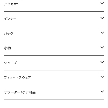
パーカー
その他
ワンピース
ミディアム/ミモレ
パンツスーツ
アクセサリー
スウェット/トレーナー
オールインワン
ラッシュガード
ロング/マキシ
スカートスーツ
ネックレス
インナー
その他
その他
袖付き
その他
ブレスレット
ブラ/ブラトップ/ベアトップ
バッグ
ノースリーブ
ピアス
ショーツ
サブバッグ
小物
パンツドレス
コサージュ
タンクトップ/キャミソール
クラッチバッグ
マフラー/スカーフ/ストール
シューズ
ナイトドレス
リング
半袖/5分
トートバッグ
財布
スニーカー
フィットネスウェア
その他
その他
7分/長袖
ショルダーバッグ
アクセサリーケース
ブーツ
セット販売
サポーター/ケア用品
6点セット～
補正/補整
フォーマルバッグ
パンプス
トップス
サポーター