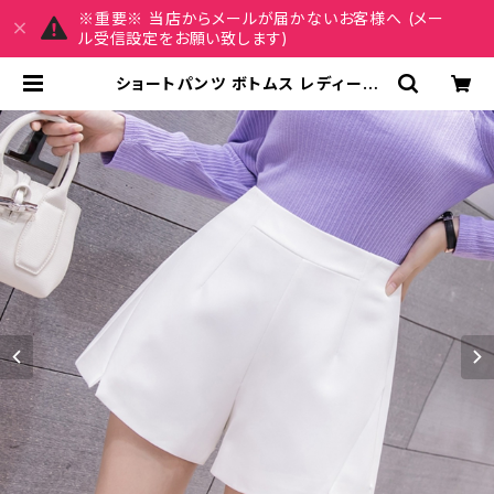
※重要※ 当店からメールが届かないお客様へ (メー
ル受信設定をお願い致します)
ショートパンツ ボトムス レディース
パンツ キュロットパンツ シンプル キ
ュロット ショーパン ショート丈 ホワ
イト ブラック 白 黒 カジュアル きれ
いめ 春 夏 春夏 OL オフィスカジュア
ル 韓国 C-PSS0006 | REIRSE
レイルセ 20代,30代,40代 レディー
スファッション 通販