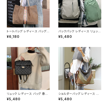
トートバッグ レディース バッグ
バックパック レディース リュック
春夏 秋冬 春 夏 秋 冬 シンプル
春夏 秋冬 春 夏 秋 冬 黒 バッグ
¥6,180
¥5,480
トートバッグ バッグ かばん キャ
大容量 リュックサック かばん ロ
ンバストート キャンバス地 お出
ゴ 大きめ 学校リュック 部活 合
かけ バック シンプル コーヒー
宿 旅行 通学 学校バッグ 高校生
グレー アイボリー ネイビー デ
中学生 男の子 女の子 A4 B4
ート 帆布 通勤 通学 通勤バッグ
シンプル バッグパック バック ロ
オフィスカジュアル デイリー お
ゴ ブラック アイボリー ピンク ラ
出かけ オフィス カジュアル OL
イトグリーン グレー バッグパッ
上品 大人 10代 20代 30代 40
ク 学校 カレッジコーデ カジュ
代 K-B0047
アル デイリー お出かけ K-B00
43
リュック レディース バッグ 春夏
ショルダーバッグ レディース バ
秋冬 春 夏 秋 冬 黒 ショルダー
ッグ 春夏 秋冬 春 夏 秋 冬 トー
¥5,480
¥5,480
バッグ リュックサックバッグ 斜め
トバッグ バッグ 斜め掛け 肩掛け
掛け 肩掛け かばん ショルダー
かばん ショルダーバック キャン