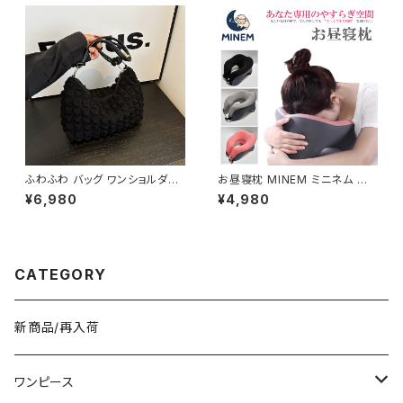
バック フェイクレザー お出かけ
バス地 お出かけ バック 斜め掛
バック 斜め掛けバッグ 肩掛けバ
けバッグ 肩掛けバッグ シンプル
ッグ バックパック バッグパック
ショルダー ハンドバッグ コーヒ
シンプル サッチェルバッグ ショル
ー グレー デート 通勤バッグ オ
ダー ハンドバッグ ブラウン ブラ
フィスカジュアル デイリー お出
ック デート 通勤バッグ 学生 学
かけ オフィス カジュアル OL 上
校 通学 オフィスカジュアル デイ
品 大人 10代 20代 30代 40代
リー お出かけ オフィス カジュア
K-B0040
ル 上品 大人 10代 20代 30代
40代 K-B0046
ふわふわ バッグ ワンショルダー
お昼寝枕 MINEM ミニネム 仮
バッグ ハンドバッグ 韓国風 レデ
眠枕 うつぶせ枕 ネックピロー
¥6,980
¥4,980
ィース かわいい 小さめ 軽量 お
洗える 軽量 通気性 机 デスク
しゃれ 秋冬 春夏 K-B0207
オフィス 車中泊 旅行 男女兼用
低反発 クッション おしゃれ カジ
ュアル 春 夏 秋 冬 春夏 秋冬 大
人 子供 デスク クッション 姿勢
CATEGORY
C-ASS0003
新商品/再入荷
ワンピース