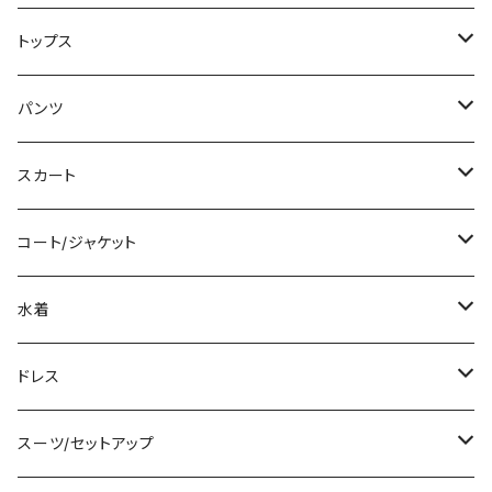
ミニ/ショート
トップス
ミディアム/ミモレ
Tシャツ/カットソー
パンツ
ロング/マキシ
タンクトップ/キャミソール
ショート丈
スカート
袖付き
シャツ/ブラウス
クロップド丈
ミニ/ショート
コート/ジャケット
ノースリーブ
ベアトップ/チューブトップ
ロング丈
ミディアム/ミモレ
コート
水着
その他
カーディガン/ボレロ
デニム
ロング
ジャケット
タンキニ
ドレス
チュニック
ニット/セーター
レギンス
その他
その他
バンドゥビキニ
ミニ/ショート
スーツ/セットアップ