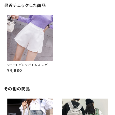
最近チェックした商品
ショートパンツ ボトムス レディ
ース パンツ キュロットパンツ シ
¥4,980
ンプル キュロット ショーパン シ
ョート丈 ホワイト ブラック 白 黒
カジュアル きれいめ 春 夏 春夏
OL オフィスカジュアル 韓国 C
-PSS0006
その他の商品