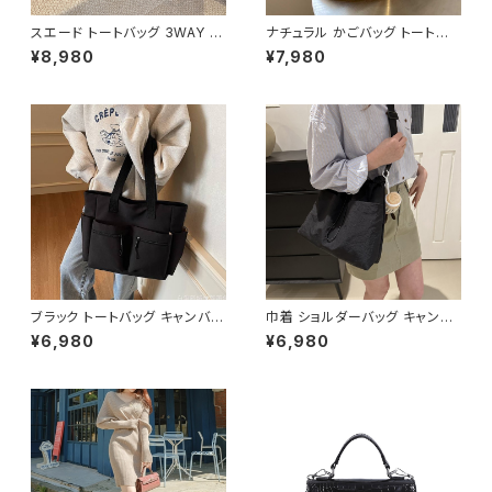
スエード トートバッグ 3WAY シ
ナチュラル かごバッグ トートバッ
ョルダーバッグ レディース バッ
グ ショルダーバッグ レディース
¥8,980
¥7,980
グ 斜めがけ 軽量 A4収納 大容
バッグ 軽量 編み 大容量 夏 韓
量 カジュアル 韓国風 秋冬 春夏
国ファッション カジュアル シン
オールシーズン きれいめ 上品
プル ナチュラル ガーリー コーデ
おしゃれ 通勤通学 黒 茶色 ダー
春夏 おしゃれ 人気 2色展開 K-
クブラウン K-B0204
B0233
ブラック トートバッグ キャンバス
巾着 ショルダーバッグ キャンバ
大容量 ポケット付き カジュアル
ス 肩掛けバッグ レディース バッ
¥6,980
¥6,980
バッグ 韓国風バッグ マザーズバ
グ 大容量 軽量 ナチュラル カジ
ッグ 学生バッグ 通学 通勤 人気
ュアル 韓国風バッグ 春夏 秋冬
3色展開 K-B0222
コーデ おしゃれ 人気 4色展開
K-B0227