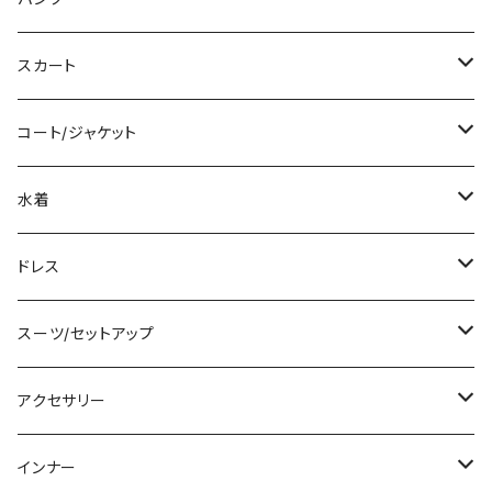
ロング/マキシ
タンクトップ/キャミソール
ショート丈
スカート
袖付き
シャツ/ブラウス
クロップド丈
ミニ/ショート
コート/ジャケット
ノースリーブ
ベアトップ/チューブトップ
ロング丈
ミディアム/ミモレ
コート
水着
その他
カーディガン/ボレロ
デニム
ロング
ジャケット
タンキニ
ドレス
チュニック
ニット/セーター
レギンス
その他
その他
バンドゥビキニ
ミニ/ショート
スーツ/セットアップ
パーカー
その他
ワンピース
ミディアム/ミモレ
パンツスーツ
アクセサリー
スウェット/トレーナー
オールインワン
ラッシュガード
ロング/マキシ
スカートスーツ
ネックレス
インナー