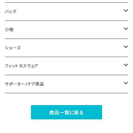
その他
その他
袖付き
その他
ブレスレット
ブラ/ブラトップ/ベアトップ
バッグ
ノースリーブ
ピアス
ショーツ
サブバッグ
小物
パンツドレス
コサージュ
タンクトップ/キャミソール
クラッチバッグ
マフラー/スカーフ/ストール
シューズ
ナイトドレス
リング
半袖/5分
トートバッグ
財布
スニーカー
フィットネスウェア
その他
その他
7分/長袖
ショルダーバッグ
アクセサリーケース
ブーツ
セット販売
サポーター/ケア用品
6点セット～
補正/補整
フォーマルバッグ
パンプス
トップス
サポーター
商品一覧に戻る
5点セット
足用サポーター
ペチコート/ペチパンツ
カジュアルバッグ
サンダル
ボトムス