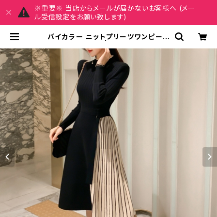
※重要※ 当店からメールが届かないお客様へ (メー
ル受信設定をお願い致します)
バイカラー ニットプリーツワンピース
C-OAW1017 | REIRSE レイルセ
20代,30代,40代 レディースファッ
ション 通販