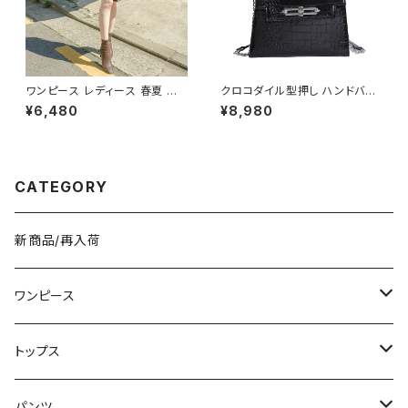
ワンピース レディース 春夏 秋
クロコダイル型押し ハンドバッ
冬 春 夏 秋 冬 黒 タイトワンピ
グ ショルダーバッグ チェーン付
¥6,480
¥8,980
ース ニットワンピース 長袖 カシ
きバッグ レディース バッグ おし
ュクール リブ ニットワンピ リブ
ゃれ 高見え コンパクト フォーマ
ニット 長袖ワンピース ミディア
ル バッグ 4色展開 K-B0205
ムワンピース きれいめ 韓国 タ
イトニットワンピース ミモレ ひ
CATEGORY
ざ丈ワンピース ンプル 韓国ファ
ッション OL カジュアル Vネック
深Vネック ベージュ シンプル 1
0代 20代 30代 40代 C-OSS
新商品/再入荷
0078
ワンピース
ミニ/ショート
トップス
ミディアム/ミモレ
Tシャツ/カットソー
パンツ