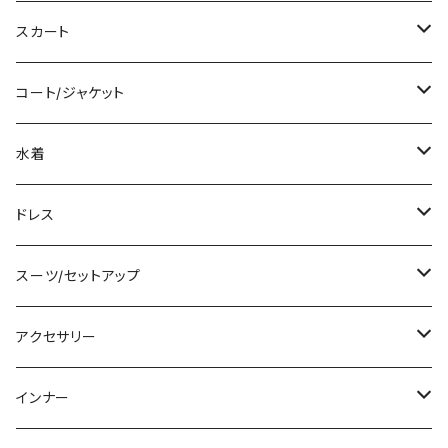
ロング/マキシ
タンクトップ/キャミソール
ショート丈
スカート
袖付き
シャツ/ブラウス
クロップド丈
ミニ/ショート
コート/ジャケット
ノースリーブ
ベアトップ/チューブトップ
ロング丈
ミディアム/ミモレ
コート
水着
その他
カーディガン/ボレロ
デニム
ロング
ジャケット
タンキニ
ドレス
チュニック
ニット/セーター
レギンス
その他
その他
バンドゥビキニ
ミニ/ショート
スーツ/セットアップ
パーカー
その他
ワンピース
ミディアム/ミモレ
パンツスーツ
アクセサリー
スウェット/トレーナー
オールインワン
ラッシュガード
ロング/マキシ
スカートスーツ
ネックレス
インナー