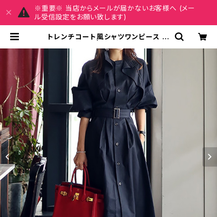
※重要※ 当店からメールが届かないお客様へ (メー
ル受信設定をお願い致します)
トレンチコート風シャツワンピース
C-JSS0001 | REIRSE レイルセ 2
0代,30代,40代 レディースファッシ
ョン 通販