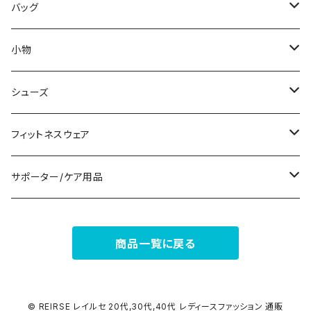
その他
その他
袖付き
その他
ブレスレット
ブラ/ブラトップ/ベアトップ
バッグ
ノースリーブ
ピアス
ショーツ
サブバッグ
小物
パンツドレス
コサージュ
タンクトップ/キャミソール
クラッチバッグ
マフラー/スカーフ/ストール
シューズ
ナイトドレス
リング
半袖/5分
トートバッグ
財布
スニーカー
フィットネスウェア
その他
その他
7分/長袖
ショルダーバッグ
アクセサリーケース
ブーツ
セット販売
サポーター/ケア用品
6点セット～
補正/補整
フォーマルバッグ
パンプス
トップス
サポーター
商品一覧に戻る
5点セット
足用サポーター
ペチコート/ペチパンツ
カジュアルバッグ
サンダル
ボトムス
4点セット
その他
バックパック
その他
タイツ
© REIRSE レイルセ 20代,30代,40代 レディースファッション 通販