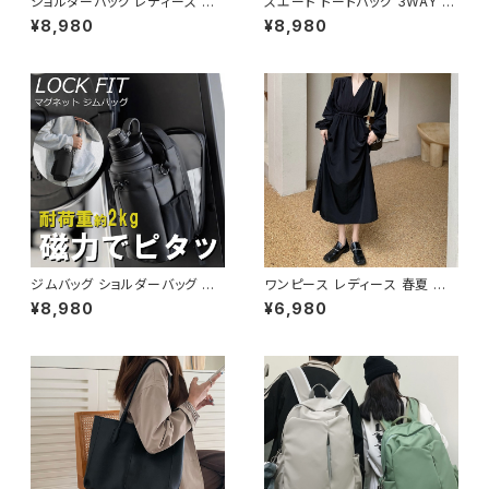
ショルダーバッグ レディース 斜
スエード トートバッグ 3WAY シ
めがけ 小さめ 2way バッグ 合
ョルダーバッグ レディース バッ
¥8,980
¥8,980
皮 軽量 ミニバッグ おしゃれ 可
グ 斜めがけ 軽量 A4収納 大容
愛い カジュアル K-B0203
量 カジュアル 韓国風 秋冬 春夏
オールシーズン きれいめ 上品
おしゃれ 通勤通学 黒 茶色 ダー
クブラウン K-B0204
ジムバッグ ショルダーバッグ ボ
ワンピース レディース 春夏 秋
ディバッグ マグネット メンズ レ
冬 春 夏 秋 冬 長袖 黒ワンピー
¥8,980
¥6,980
ディース バッグ ボトルホルダー
ス カシュクールワンピース ミデ
水筒 水筒ホルダー ボトルバッグ
ィアムワンピース ロング ミモレ
水筒バッグ スポーツ ジム フィッ
丈 ワンピース Vネック シンプル
トネス 韓国 ファッション オフィ
ひざ丈ワンピ Aライン バルーン
スカジュアル サッカー バスケ 野
袖 ロングワンピース カジュアル
球 運動 散歩 学生 部活 お洒落
ワンピ ブラック 体型カバー 大
磁気 撥水 防水 通勤 通学 男女
人 カジュアル 10代 20代 30代
兼用 春 夏 秋 冬 春夏 秋冬 大
40代 K-O0010
人 子供 K-B0179