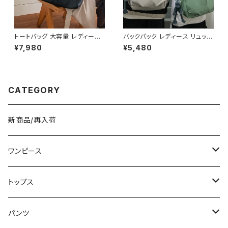
トートバッグ 大容量 レディース
バックパック レディース リュック
フェイクレザー 無地 シンプル
春夏 秋冬 春 夏 秋 冬 黒 バッグ
¥7,980
¥5,480
バッグ A4対応 ママバッグ 通勤
大容量 リュックサック かばん ロ
通学 おしゃれ 2色展開 K-B021
ゴ 大きめ 学校リュック 部活 合
0
宿 旅行 通学 学校バッグ 高校生
中学生 男の子 女の子 A4 B4
シンプル バッグパック バック ロ
CATEGORY
ゴ ブラック アイボリー ピンク ラ
イトグリーン グレー バッグパッ
ク 学校 カレッジコーデ カジュ
アル デイリー お出かけ K-B00
新商品/再入荷
43
ワンピース
ミニ/ショート
トップス
ミディアム/ミモレ
Tシャツ/カットソー
パンツ