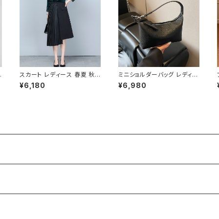
ッ
スカート レディース 春夏 秋
ミニショルダーバッグ レディー
冬 春 夏 秋 冬 黒 プリーツス
ス ワンショルダーバッグ 無地
¥6,180
¥6,980
カート ミディアム丈 プリーツ
シンプル バッグ 斜めがけ 大
アシンメトリー ミモレスカート
人可愛い 軽量 韓国風バッグ
ひざ丈スカート モード 韓国 フ
カジュアル おしゃれ 人気 4色
ァッション きれいめ オフィスカ
展開 K-B0193
ジュアル 上品 切り替え ミディ
アム ひざ下 ひざ丈 ブラック
オフィス カジュアル OL 上品
水
大人 10代 20代 30代 40代
ク
C-SAW0020
ア
0