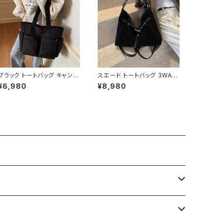
ブラック トートバッグ キャンバ
スエード トートバッグ 3WAY
ス 大容量 ポケット付き カジュ
ショルダーバッグ レディース
¥6,980
¥8,980
アルバッグ 韓国風バッグ マザ
バッグ 斜めがけ 軽量 A4収納
ーズバッグ 学生バッグ 通学
大容量 カジュアル 韓国風 秋
通勤 人気 3色展開 K-B0222
冬 春夏 オールシーズン きれ
いめ 上品 おしゃれ 通勤通学
黒 茶色 ダークブラウン K-B0
204