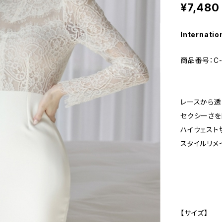
¥7,480
Internatio
商品番号：C-
レースから
セクシーさを
ハイウェスト
スタイルリメ
【サイズ】