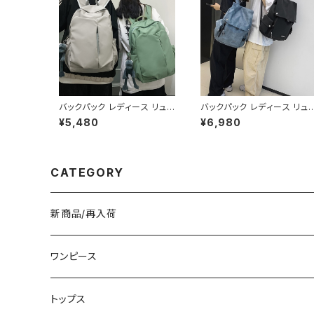
バックパック レディース リュッ
バックパック レディース リュ
ク 春夏 秋冬 春 夏 秋 冬 黒
ク 春夏 秋冬 春 夏 秋 冬 黒
¥5,480
¥6,980
バッグ 大容量 リュックサック
白 バッグ 大容量 リュックサッ
かばん ロゴ 大きめ 学校リュ
ク かばん ロゴ 大きめ 学校リ
ック 部活 合宿 旅行 通学 学
ュック 部活 合宿 旅行 通学
校バッグ 高校生 中学生 男の
学校バッグ 高校生 中学生 男
子 女の子 A4 B4 シンプル バ
の子 女の子 A4 B4 シンプル
CATEGORY
ッグパック バック ロゴ ブラッ
バッグパック バック ロゴ ブラ
ク アイボリー ピンク ライトグ
ック ホワイト ブルー グレー
リーン グレー バッグパック 学
フェイクレザー PU 撥水 防
校 カレッジコーデ カジュアル
キャンプ リュック バッグパッ
新商品/再入荷
デイリー お出かけ K-B0043
学校 カレッジコーデ カジュ
ル デイリー お出かけ K-B0
41
ワンピース
ミニ/ショート
トップス