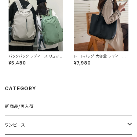
供 ヘルメット 雨 部活 運動 メン
ズ レディース キッズ C-ASS00
01
バックパック レディース リュック
トートバッグ 大容量 レディース
春夏 秋冬 春 夏 秋 冬 黒 バッグ
フェイクレザー 無地 シンプル
¥5,480
¥7,980
大容量 リュックサック かばん ロ
バッグ A4対応 ママバッグ 通勤
ゴ 大きめ 学校リュック 部活 合
通学 おしゃれ 2色展開 K-B021
宿 旅行 通学 学校バッグ 高校生
0
中学生 男の子 女の子 A4 B4
シンプル バッグパック バック ロ
CATEGORY
ゴ ブラック アイボリー ピンク ラ
イトグリーン グレー バッグパッ
ク 学校 カレッジコーデ カジュ
アル デイリー お出かけ K-B00
新商品/再入荷
43
ワンピース