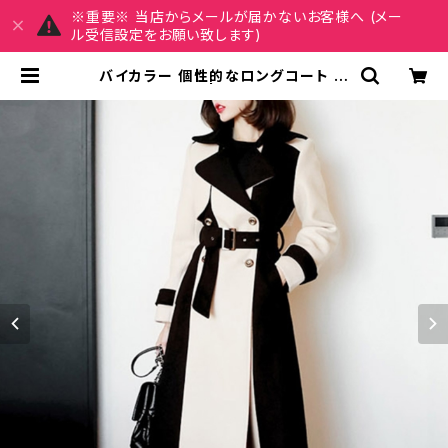
※重要※ 当店からメールが届かないお客様へ (メー
ル受信設定をお願い致します)
バイカラー 個性的なロングコート
C-JAW1002 | REIRSE レイルセ
20代,30代,40代 レディースファッ
ション 通販