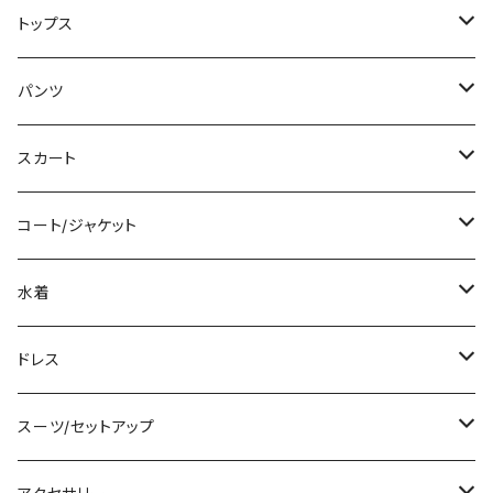
ミニ/ショート
トップス
ミディアム/ミモレ
Tシャツ/カットソー
パンツ
ロング/マキシ
タンクトップ/キャミソール
ショート丈
スカート
袖付き
シャツ/ブラウス
クロップド丈
ミニ/ショート
コート/ジャケット
ノースリーブ
ベアトップ/チューブトップ
ロング丈
ミディアム/ミモレ
コート
水着
その他
カーディガン/ボレロ
デニム
ロング
ジャケット
タンキニ
ドレス
チュニック
ニット/セーター
レギンス
その他
その他
バンドゥビキニ
ミニ/ショート
スーツ/セットアップ
パーカー
その他
ワンピース
ミディアム/ミモレ
パンツスーツ