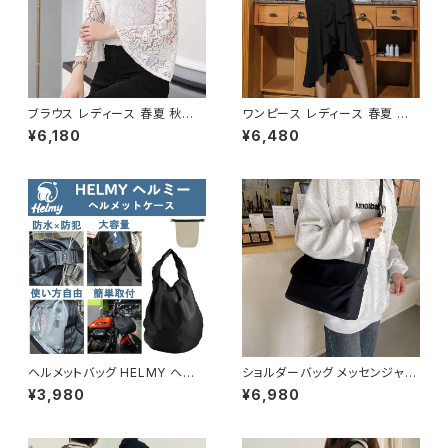
ブラウス レディース 春夏 秋冬
ワンピース レディース 春夏 秋
春 夏 秋 冬 白 シャツ トップス
冬 春 夏 秋 冬 黒 ドレス マーメ
¥6,180
¥6,480
フレアスリーブ チョーカー風 ラ
イドワンピース ドレスワンピー
ッパ袖 袖コン フリル 7分袖 トッ
ス フリル アシンメトリー ノース
プス チュニック フリルブラウス
リーブ ハイネック パーティード
ホワイト ベージュ ダークグリー
レス 結婚式 パーティー お呼ば
ン コーヒー 韓国 ゆったり シー
れ ブラック ワインレッド ボルド
スルー チョーカーネック ブラウ
ー 10代 20代 30代 40代 C-D
スシャツ 体型カバー 二の腕カバ
SS1014
ー シンプル シャツブラウス オフ
ィス カジュアル OL 上品 大人 1
0代 20代 30代 40代 C-TSS
0052
ヘルメットバッグ HELMY ヘルミ
ショルダーバッグ メッセンジャー
ー ヘルメット 収納 バッグ ケー
バッグ 韓国バッグ レディース 斜
¥3,980
¥6,980
ス 入れ 自転車 バイク フルフェ
めがけ 軽量 シンプル 大容量 可
イス ヘルメット入れ 撥水 防水
愛い ブラック ライトブルー ライ
通勤 通学 盗難防止 男女兼用
トイエロー ベージュ オレンジ
春 夏 秋 冬 春夏 秋冬 大人 子
レッド ピンク K-B0208