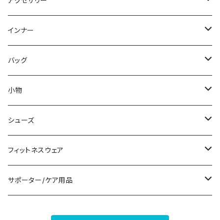
アクセサリー
スウェット/トレーナー
オールインワン
ラッシュガード
ロング/マキシ
スカートスーツ
ネックレス
インナー
その他
その他
袖付き
その他
ブレスレット
ブラ/ブラトップ/ベアトップ
バッグ
ノースリーブ
ピアス
ショーツ
サブバッグ
小物
パンツドレス
コサージュ
タンクトップ/キャミソール
クラッチバッグ
マフラー/スカーフ/ストール
シューズ
ナイトドレス
リング
半袖/5分
トートバッグ
財布
スニーカー
フィットネスウェア
その他
その他
7分/長袖
ショルダーバッグ
アクセサリーケース
ブーツ
セット販売
サポーター/ケア用品
6点セット～
補正/補整
フォーマルバッグ
パンプス
トップス
サポーター