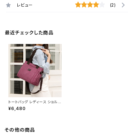
レビュー
(2)
最近チェックした商品
トートバッグ レディース ショルダ
ーバッグ 春夏 秋冬 春 夏 秋 冬
¥6,480
黒 肩掛けバッグ 大きめ かばん
おしゃれ トートバッグ ハンドバッ
グ ショルダーバック トートバック
ハンドバック カジュアル 斜め掛
けバッグ シンプルバッグ お出か
その他の商品
け バック ブラックバッグ バッグ