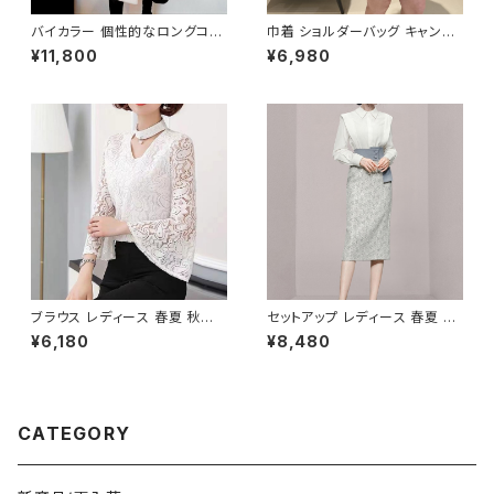
バイカラー 個性的なロングコー
巾着 ショルダーバッグ キャンバ
ト C-JAW1002
ス 肩掛けバッグ レディース バッ
¥11,800
¥6,980
グ 大容量 軽量 ナチュラル カジ
ュアル 韓国風バッグ 春夏 秋冬
コーデ おしゃれ 人気 4色展開
K-B0227
ブラウス レディース 春夏 秋冬
セットアップ レディース 春夏 秋
春 夏 秋 冬 白 シャツ トップス
冬 春 夏 秋 冬 ブラウス タイトス
¥6,180
¥8,480
フレアスリーブ チョーカー風 ラ
カート セット ドレス 長袖 ストラ
ッパ袖 袖コン フリル 7分袖 トッ
イプ柄 トップス スカート 上下セ
プス チュニック フリルブラウス
ット 花柄 ペンシルスカート ブラ
ホワイト ベージュ ダークグリー
ウスシャツ シャツ ミモレ丈スカ
ン コーヒー 韓国 ゆったり シー
ート ひざ丈スカート ワンピース
CATEGORY
スルー チョーカーネック ブラウ
風 デート きれいめ 韓国 ファッ
スシャツ 体型カバー 二の腕カバ
ション ブラック OL オフィスカジ
ー シンプル シャツブラウス オフ
ュアル 結婚式 パーティー お呼
ィス カジュアル OL 上品 大人 1
ばれ 10代 20代 30代 40代 C