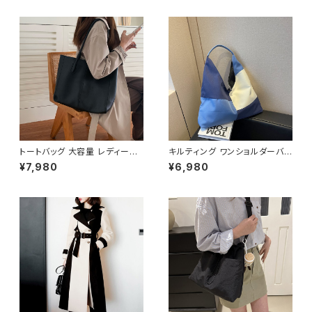
かばん 無地 上品 ベージュ ピン
クパープル コーヒー グレー ブ
ラック デート 通勤バッグ オフィ
スカジュアル デイリー お出かけ
オフィス カジュアル OL 上品 大
人 10代 20代 30代 40代 K-B
0059
トートバッグ 大容量 レディース
キルティング ワンショルダーバッ
フェイクレザー 無地 シンプル
グ トライアングルバッグ アシン
¥7,980
¥6,980
バッグ A4対応 ママバッグ 通勤
メトリーバッグ レディース 大容
通学 おしゃれ 2色展開 K-B021
量 軽量 カジュアル 2色展開 K-
0
B0228