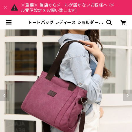
※重要※ 当店からメールが届かないお客様へ (メー
ル受信設定をお願い致します)
トートバッグ レディース ショルダーバ
ッグ 春夏 秋冬 春 夏 秋 冬 黒 肩掛け
バッグ 大きめ かばん おしゃれ トート
バッグ ハンドバッグ ショルダーバック
トートバック ハンドバック カジュアル
斜め掛けバッグ シンプルバッグ お出
かけ バック ブラックバッグ バッグ か
ばん 無地 上品 ベージュ ピンクパー
プル コーヒー グレー ブラック デート
通勤バッグ オフィスカジュアル デイリ
ー お出かけ オフィス カジュアル OL
上品 大人 10代 20代 30代 40代 K-
B0059 | REIRSE レイルセ 20代,
30代,40代 レディースファッション
通販