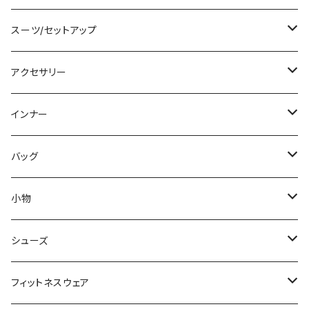
チュニック
ニット/セーター
レギンス
その他
その他
バンドゥビキニ
ミニ/ショート
スーツ/セットアップ
パーカー
その他
ワンピース
ミディアム/ミモレ
パンツスーツ
アクセサリー
スウェット/トレーナー
オールインワン
ラッシュガード
ロング/マキシ
スカートスーツ
ネックレス
インナー
その他
その他
袖付き
その他
ブレスレット
ブラ/ブラトップ/ベアトップ
バッグ
ノースリーブ
ピアス
ショーツ
サブバッグ
小物
パンツドレス
コサージュ
タンクトップ/キャミソール
クラッチバッグ
マフラー/スカーフ/ストール
シューズ
ナイトドレス
リング
半袖/5分
トートバッグ
財布
スニーカー
フィットネスウェア