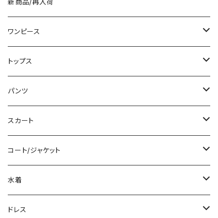
新商品/再入荷
0代 20代 30代 40代 C-TSS
-WAW1038
0052
ワンピース
ミニ/ショート
トップス
ミディアム/ミモレ
Tシャツ/カットソー
パンツ
ロング/マキシ
タンクトップ/キャミソール
ショート丈
スカート
袖付き
シャツ/ブラウス
クロップド丈
ミニ/ショート
コート/ジャケット
ノースリーブ
ベアトップ/チューブトップ
ロング丈
ミディアム/ミモレ
コート
水着
その他
カーディガン/ボレロ
デニム
ロング
ジャケット
タンキニ
ドレス