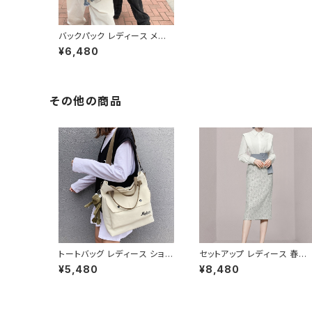
バックパック レディース メン
ズ リュック 春夏 秋冬 春 夏
¥6,480
秋 冬 黒 バッグ リュックサック
ロゴ シンプル かばん メッシュ
撥水 部活 合宿 旅行 通学 大
容量 学校バッグ 大学生 高校
生 中学生 ユニセックス 男の
その他の商品
子 女の子 A4 B4 アイボリー
ネイビー ブラック パープル カ
ーキ カレッジコーデ カジュア
ル デイリー お出かけ K-B00
61
トートバッグ レディース ショル
セットアップ レディース 春夏
ダーバッグ 春夏 秋冬 春 夏
秋冬 春 夏 秋 冬 ブラウス タ
¥5,480
¥8,480
秋 冬 黒 バッグ 大容量 キャン
イトスカート セット ドレス 長
バス トート かばん 斜めがけ
袖 ストライプ柄 トップス スカ
バッグ ロゴ 大きめ マザーズ
ート 上下セット 花柄 ペンシ
バッグ 斜めがけ 学校 部活 合
スカート ブラウスシャツ シャ