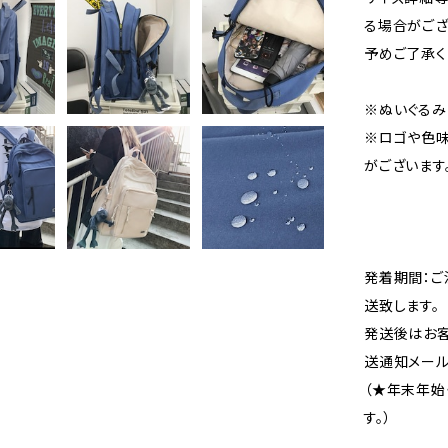
る場合がござ
予めご了承く
※ぬいぐるみ
※ロゴや色味
がございます
発着期間：ご
送致します。
発送後はお客
送通知メール
（★年末年始
す。）