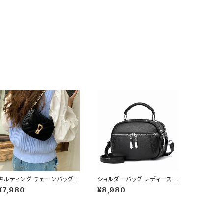
キルティング チェーンバッグ
ショルダーバッグ レディース
ショルダーバッグ 斜めがけバ
斜めがけ 小さめ 2way バッ
¥7,980
¥8,980
ッグ レディース 韓国風 小さ
グ 合皮 軽量 ミニバッグ おし
め バッグ ゴールド金具 上品
ゃれ 可愛い カジュアル K-B0
おしゃれ 人気 ブラック ベー
203
ジュ 2色展開 K-B0223