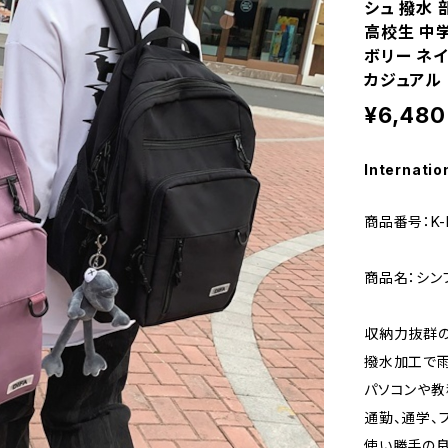
シュ 撥水 
高校生 中学
ボリー ネイ
カジュアル 
¥6,480
Internatio
商品番号：K-
商品名：シン
収納力抜群の
撥水加工で雨
パソコンや教
通勤、通学、
使い勝手の良