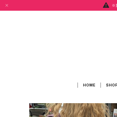
※
HOME
SHOP