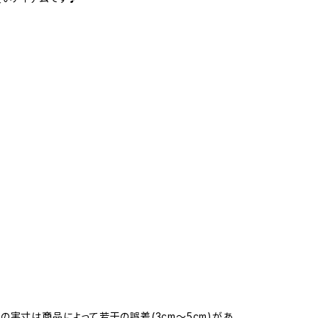
の実寸は商品によって若干の誤差(3cm〜5cm)があ