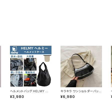
ヘルメットバッグ HELMY ヘ
キラキラ ワンショルダーバッグ
ルミー ヘルメット 収納 バッグ
パテントバッグ レディース バッ
¥3,980
¥6,980
ケース 入れ 自転車 バイク フ
グ 光沢感 コンパクト エレガ
ルフェイス ヘルメット入れ 撥
ント カジュアル 韓国風 お出
ル
水 防水 通勤 通学 盗難防止
かけ 通勤 春夏 秋冬 5色展開
男女兼用 春 夏 秋 冬 春夏 秋
K-B0221