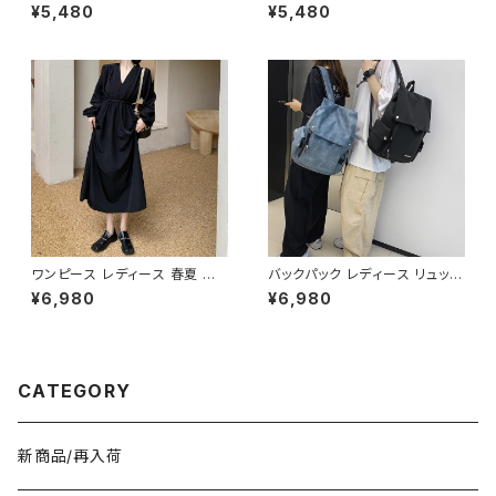
トリボン スリット入り ミモレス
ッグ 春夏 秋冬 春 夏 秋 冬 トー
¥5,480
¥5,480
カート ミディアム スリット ひざ
トバッグ バッグ 斜め掛け 肩掛け
下 ひざ丈 ブラック アイボリー
かばん ショルダーバック キャン
黒 C-SAW0013
バス地 お出かけ バック 斜め掛
けバッグ 肩掛けバッグ シンプル
ショルダー ハンドバッグ コーヒ
ー グレー デート 通勤バッグ オ
フィスカジュアル デイリー お出
かけ オフィス カジュアル OL 上
品 大人 10代 20代 30代 40代
K-B0040
ワンピース レディース 春夏 秋
バックパック レディース リュック
冬 春 夏 秋 冬 長袖 黒ワンピー
春夏 秋冬 春 夏 秋 冬 黒 白 バ
¥6,980
¥6,980
ス カシュクールワンピース ミデ
ッグ 大容量 リュックサック かば
ィアムワンピース ロング ミモレ
ん ロゴ 大きめ 学校リュック 部
丈 ワンピース Vネック シンプル
活 合宿 旅行 通学 学校バッグ
ひざ丈ワンピ Aライン バルーン
高校生 中学生 男の子 女の子 A
袖 ロングワンピース カジュアル
4 B4 シンプル バッグパック バッ
CATEGORY
ワンピ ブラック 体型カバー 大
ク ロゴ ブラック ホワイト ブル
人 カジュアル 10代 20代 30代
ー グレー フェイクレザー PU
40代 K-O0010
撥水 防水 キャンプ リュック バッ
グパック 学校 カレッジコーデ カ
新商品/再入荷
ジュアル デイリー お出かけ K-
B0041