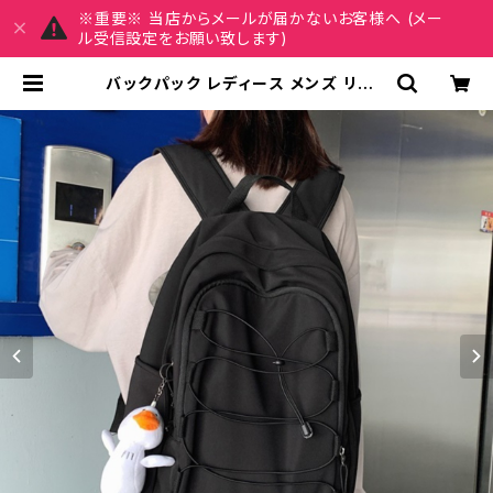
※重要※ 当店からメールが届かないお客様へ (メー
ル受信設定をお願い致します)
バックパック レディース メンズ リュッ
ク 春夏 秋冬 春 夏 秋 冬 黒 バッグ リ
ュックサック 無地 シンプル かばん メ
ッシュ 撥水 部活 合宿 旅行 通学 大容
量 学校バッグ 大学生 高校生 中学生
ユニセックス 男の子 女の子 A4 B4
アイボリー ピンク グリーン ブラック
カレッジコーデ カジュアル デイリー
お出かけ K-B0062 | REIRSE レイ
ルセ 20代,30代,40代 レディースフ
ァッション 通販