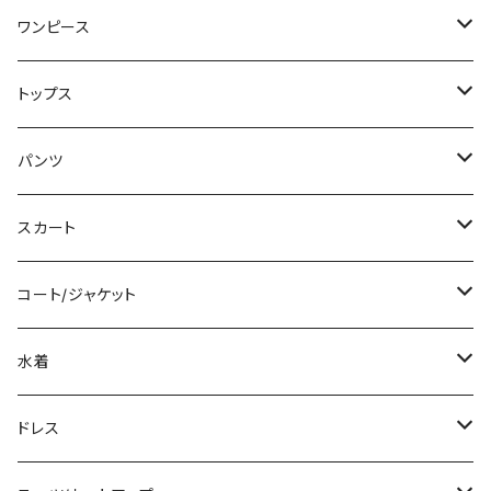
ワンピース
ミニ/ショート
トップス
ミディアム/ミモレ
Tシャツ/カットソー
パンツ
ロング/マキシ
タンクトップ/キャミソール
ショート丈
スカート
袖付き
シャツ/ブラウス
クロップド丈
ミニ/ショート
コート/ジャケット
ノースリーブ
ベアトップ/チューブトップ
ロング丈
ミディアム/ミモレ
コート
水着
その他
カーディガン/ボレロ
デニム
ロング
ジャケット
タンキニ
ドレス