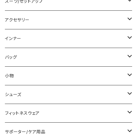
チュニック
ニット/セーター
レギンス
その他
その他
バンドゥビキニ
ミニ/ショート
スーツ/セットアップ
パーカー
その他
ワンピース
ミディアム/ミモレ
パンツスーツ
アクセサリー
スウェット/トレーナー
オールインワン
ラッシュガード
ロング/マキシ
スカートスーツ
ネックレス
インナー
その他
その他
袖付き
その他
ブレスレット
ブラ/ブラトップ/ベアトップ
バッグ
ノースリーブ
ピアス
ショーツ
サブバッグ
小物
パンツドレス
コサージュ
タンクトップ/キャミソール
クラッチバッグ
マフラー/スカーフ/ストール
シューズ
ナイトドレス
リング
半袖/5分
トートバッグ
財布
スニーカー
フィットネスウェア
その他
その他
7分/長袖
ショルダーバッグ
アクセサリーケース
ブーツ
セット販売
サポーター/ケア用品