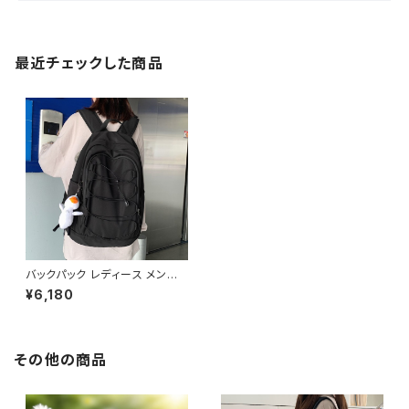
最近チェックした商品
バックパック レディース メンズ
リュック 春夏 秋冬 春 夏 秋 冬
¥6,180
黒 バッグ リュックサック 無地 シ
ンプル かばん メッシュ 撥水 部
活 合宿 旅行 通学 大容量 学校
バッグ 大学生 高校生 中学生 ユ
ニセックス 男の子 女の子 A4 B
その他の商品
4 アイボリー ピンク グリーン
ブラック カレッジコーデ カジュ
アル デイリー お出かけ K-B00