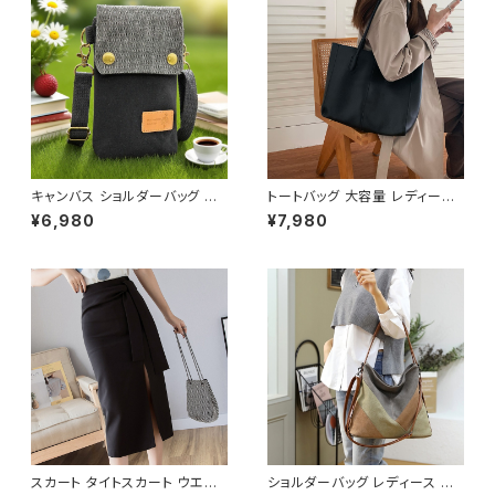
62
キャンバス ショルダーバッグ ス
トートバッグ 大容量 レディース
マホポーチ ミニバッグ レディー
フェイクレザー 無地 シンプル
¥6,980
¥7,980
ス メンズ 斜めがけ カジュアル
バッグ A4対応 ママバッグ 通勤
ナチュラル 韓国ファッション 春
通学 おしゃれ 2色展開 K-B021
夏 秋冬 ユニセックス 軽量 小さ
0
め バッグ おしゃれ K-B0232
スカート タイトスカート ウエス
ショルダーバッグ レディース バ