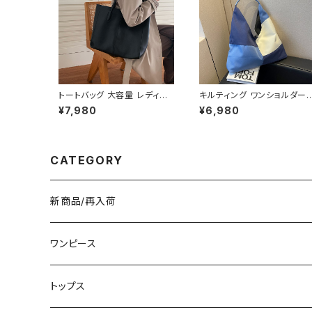
OSS0068
トートバッグ 大容量 レディー
キルティング ワンショルダー
ス フェイクレザー 無地 シン
ッグ トライアングルバッグ ア
¥7,980
¥6,980
プル バッグ A4対応 ママバッ
ンメトリーバッグ レディース
グ 通勤 通学 おしゃれ 2色展
大容量 軽量 カジュアル 2色
開 K-B0210
展開 K-B0228
CATEGORY
新商品/再入荷
ワンピース
ミニ/ショート
トップス