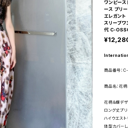
ワンピース
ース プリ
エレガント 
スリーブワン
代 C-OSS
¥12,28
Internatio
商品番号：C-
商品名：花柄
花柄＆蝶デザ
ロング丈プリ
ハイウエスト
体型カバーし