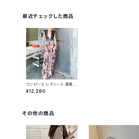
最近チェックした商品
ワンピース レディース 春夏
秋冬 春 夏 秋 冬 花柄 蝶 ノー
¥12,280
スリーブ レース ドレス 花柄
ワンピース マキシワンピース
ワンピースドレス フラワー ロ
ング丈ワンピ ドレスワンピー
ス プリーツワンピース ロング
その他の商品
ワンピース ノースリーブ エレ
ガント ピンク お呼ばれ 結婚
式 パーティードレス ノースリ
ーブワンピース 大人 カジュア
ル 10代 20代 30代 40代 C-