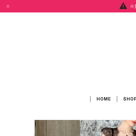
※
HOME
SHOP