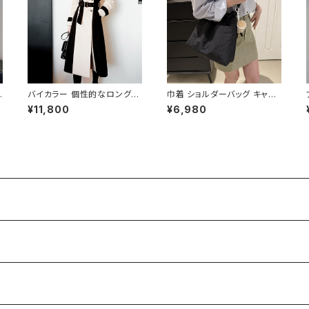
バ
バイカラー 個性的なロングコ
巾着 ショルダーバッグ キャン
シ
ート C-JAW1002
バス 肩掛けバッグ レディース
¥11,800
¥6,980
バッグ 大容量 軽量 ナチュラル
カジュアル 韓国風バッグ 春夏
秋冬 コーデ おしゃれ 人気 4
色展開 K-B0227