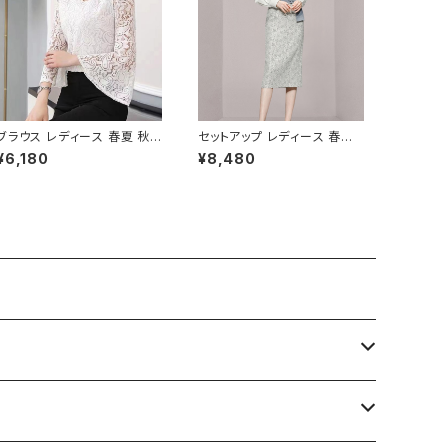
ブラウス レディース 春夏 秋
セットアップ レディース 春夏
冬 春 夏 秋 冬 白 シャツ トッ
秋冬 春 夏 秋 冬 ブラウス タ
¥6,180
¥8,480
プス フレアスリーブ チョーカ
イトスカート セット ドレス 長
ー風 ラッパ袖 袖コン フリル 7
袖 ストライプ柄 トップス スカ
分袖 トップス チュニック フリ
ート 上下セット 花柄 ペンシル
ルブラウス ホワイト ベージュ
スカート ブラウスシャツ シャ
ダークグリーン コーヒー 韓国
ツ ミモレ丈スカート ひざ丈ス
ゆったり シースルー チョーカ
カート ワンピース風 デート き
ーネック ブラウスシャツ 体型
れいめ 韓国 ファッション ブラ
カバー 二の腕カバー シンプル
ック OL オフィスカジュアル
シャツブラウス オフィス カジ
結婚式 パーティー お呼ばれ 1
ュアル OL 上品 大人 10代 2
0代 20代 30代 40代 C-WA
0代 30代 40代 C-TSS005
W1038
2