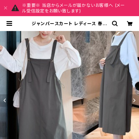
※重要※ 当店からメールが届かないお客様へ (メー
ル受信設定をお願い致します)
ジャンパースカート レディース 春夏
秋冬 春 夏 秋 冬 スカート ジャンスカ
オーバーオール サロペット ひざ下 ミ
モレ丈 OL きれいめ マタニティ 妊婦
ゆったり 体型カバー トップス カット
ソー 長袖 Aライン ジャンパースカー
ト ワンピース オールインワン ミモレ
丈 ロング ロンパース 韓国 ファッショ
ン 韓国風 上品 グレー カーキ 大人 カ
ジュアル 10代 20代 30代 40代 C-
WAW1065 | REIRSE レイルセ 20
代,30代,40代 レディースファッショ
ン 通販