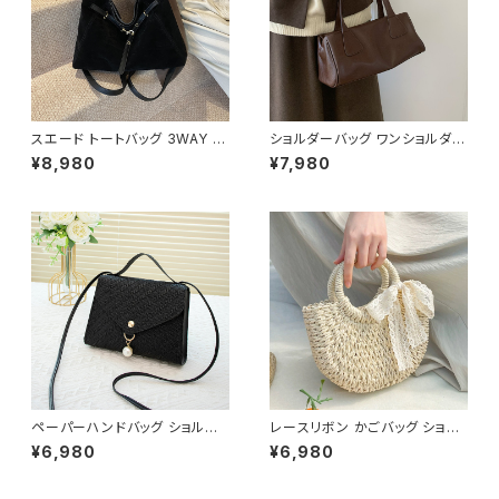
スエード トートバッグ 3WAY シ
ショルダーバッグ ワンショルダー
ョルダーバッグ レディース バッ
フェイクレザー バッグ レディー
¥8,980
¥7,980
グ 斜めがけ 軽量 A4収納 大容
ス 韓国 シンプル 大人可愛い ブ
量 カジュアル 韓国風 秋冬 春夏
ラック ダークブラウン カジュア
オールシーズン きれいめ 上品
ル お出かけ 2色展開 K-B0211
おしゃれ 通勤通学 黒 茶色 ダー
クブラウン K-B0204
ペーパーハンドバッグ ショルダ
レースリボン かごバッグ ショル
ーバッグ パールチャームバッグ
ダーバッグ レディース 韓国風
¥6,980
¥6,980
レディース バック 軽量 カジュア
春夏 ナチュラルスタイル リゾー
ル おしゃれ 斜めがけ 春夏 人気
トコーデ 人気 軽量 おしゃれ 2
5色展開 K-B0202
色展開 K-B0231