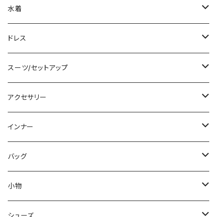
ノースリーブ
ベアトップ/チューブトップ
ロング丈
ミディアム/ミモレ
コート
水着
その他
カーディガン/ボレロ
デニム
ロング
ジャケット
タンキニ
ドレス
チュニック
ニット/セーター
レギンス
その他
その他
バンドゥビキニ
ミニ/ショート
スーツ/セットアップ
パーカー
その他
ワンピース
ミディアム/ミモレ
パンツスーツ
アクセサリー
スウェット/トレーナー
オールインワン
ラッシュガード
ロング/マキシ
スカートスーツ
ネックレス
インナー
その他
その他
袖付き
その他
ブレスレット
ブラ/ブラトップ/ベアトップ
バッグ
ノースリーブ
ピアス
ショーツ
サブバッグ
小物
パンツドレス
コサージュ
タンクトップ/キャミソール
クラッチバッグ
マフラー/スカーフ/ストール
シューズ