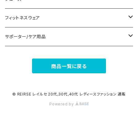
ナイトドレス
リング
半袖/5分
トートバッグ
財布
スニーカー
フィットネスウェア
その他
その他
7分/長袖
ショルダーバッグ
アクセサリーケース
ブーツ
セット販売
サポーター/ケア用品
6点セット～
補正/補整
フォーマルバッグ
パンプス
トップス
サポーター
商品一覧に戻る
5点セット
足用サポーター
ペチコート/ペチパンツ
カジュアルバッグ
サンダル
ボトムス
4点セット
その他
バックパック
その他
タイツ
© REIRSE レイルセ 20代,30代,40代 レディースファッション 通販
Powered by
3点セット
エコバッグ
ソックス
2点セット
その他
サポーター