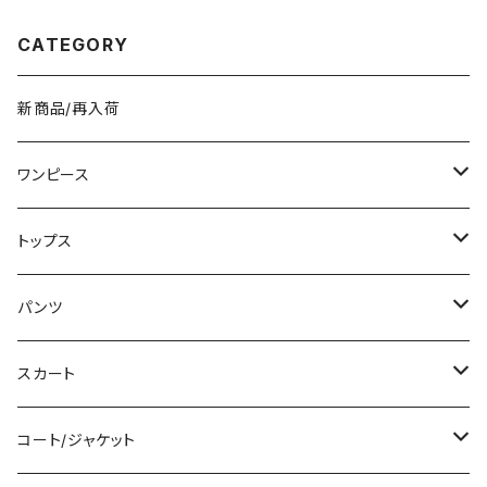
CATEGORY
新商品/再入荷
ワンピース
ミニ/ショート
トップス
ミディアム/ミモレ
Tシャツ/カットソー
パンツ
ロング/マキシ
タンクトップ/キャミソール
ショート丈
スカート
袖付き
シャツ/ブラウス
クロップド丈
ミニ/ショート
コート/ジャケット