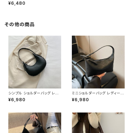
春夏 秋冬 春 夏 秋 冬 スカート
¥6,480
ジャンスカ オーバーオール サロ
ペット ひざ下 ミモレ丈 OL きれ
いめ マタニティ 妊婦 ゆったり
体型カバー トップス カットソー
長袖 Aライン ジャンパースカー
その他の商品
ト ワンピース オールインワン ミ
モレ丈 ロング ロンパース 韓国
ファッション 韓国風 上品 グレー
カーキ 大人 カジュアル 10代 2
0代 30代 40代 C-WAW1065
シンプル ショルダーバッグ レデ
ミニショルダーバッグ レディース
ィースバッグ ワンショルダー 肩
ワンショルダーバッグ 無地 シン
¥6,980
¥6,980
掛け カジュアル PUレザー 高見
プル バッグ 斜めがけ 大人可愛
え 韓国バッグ トレンド 春夏 秋
い 軽量 韓国風バッグ カジュア
冬 きれいめ 4色展開 K-B0199
ル おしゃれ 人気 4色展開 K-B
0193