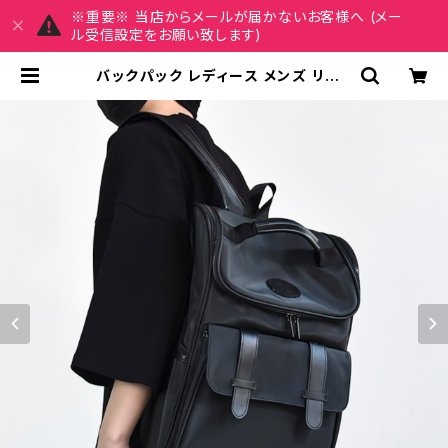
※重要※ 当店からメールが届かないお客様へ (メー
ル受信設定をお願い致します)
バックパック レディース メンズ リュッ
ク 春夏 秋冬 春 夏 秋 冬 黒 バッグ リ
ュックサック ロゴ シンプル ロゴ かば
ん 無地 仕事バッグ 撥水 防水 部活 合
宿 旅行 通学 大容量 学校バッグ 大学
生 高校生 中学生 ユニセックス 男の
子 女の子 A4 B4 ブラック カレッジ
コーデ カジュアル デイリー お出かけ
K-B0079 | REIRSE レイルセ 20
代,30代,40代 レディースファッショ
ン 通販