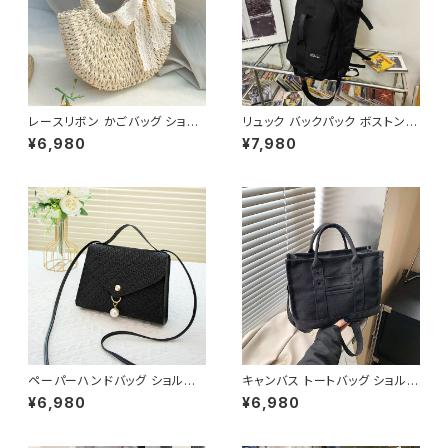
レースリボン かごバッグ ショル
リュック バックパック ボストンバ
ダーバッグ レディース 韓国風
ッグ メンズ レディース 大容量
¥6,980
¥7,980
春夏 ナチュラルスタイル リゾー
軽量 旅行バッグ 多機能 2WAY
トコーデ 人気 軽量 おしゃれ 2
通勤 通学 スポーツ ブラック ブ
色展開 K-B0231
ルー ホワイト 男女兼用 カジュ
アル 韓国風バッグ K-B0234
ペーパーハンドバッグ ショルダ
キャンバス トートバッグ ショルダ
ーバッグ パールチャームバッグ
ーバッグ ミニバッグ レディース
¥6,980
¥6,980
レディース バック 軽量 カジュア
ワンタイプ ブラック グレー ブラ
ル おしゃれ 斜めがけ 春夏 人気
ウン オレンジ ホワイト シンプル
5色展開 K-B0202
デザイン 大人カジュアル 韓国