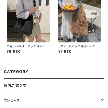
風バッグ 斜めがけ対応 通勤通
学 お出かけバッグ 秋冬 春夏 コ
ーデ おしゃれ 人気 5色展開 K-
B0198
巾着 ショルダーバッグ キャンバ
ラフィア風バッグ 編みバッグ か
ス 肩掛けバッグ レディース バッ
ごバッグ レディース 肩掛け 大
¥6,980
¥7,980
グ 大容量 軽量 ナチュラル カジ
容量 ナチュラル素材 韓国ファッ
ュアル 韓国風バッグ 春夏 秋冬
ション 春夏 お出かけ デート コ
コーデ おしゃれ 人気 4色展開
ーデ おしゃれ 人気 2色展開 K-
K-B0227
B0225
CATEGORY
新商品/再入荷
ワンピース