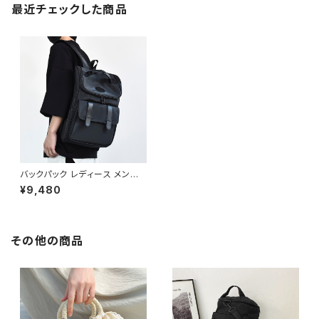
最近チェックした商品
バックパック レディース メンズ
リュック 春夏 秋冬 春 夏 秋 冬
¥9,480
黒 バッグ リュックサック ロゴ シ
ンプル ロゴ かばん 無地 仕事バ
ッグ 撥水 防水 部活 合宿 旅行
通学 大容量 学校バッグ 大学生
高校生 中学生 ユニセックス 男
その他の商品
の子 女の子 A4 B4 ブラック カ
レッジコーデ カジュアル デイリ
ー お出かけ K-B0079