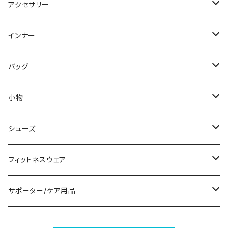
パーカー
その他
ワンピース
ミディアム/ミモレ
パンツスーツ
アクセサリー
スウェット/トレーナー
オールインワン
ラッシュガード
ロング/マキシ
スカートスーツ
ネックレス
インナー
その他
その他
袖付き
その他
ブレスレット
ブラ/ブラトップ/ベアトップ
バッグ
ノースリーブ
ピアス
ショーツ
サブバッグ
小物
パンツドレス
コサージュ
タンクトップ/キャミソール
クラッチバッグ
マフラー/スカーフ/ストール
シューズ
ナイトドレス
リング
半袖/5分
トートバッグ
財布
スニーカー
フィットネスウェア
その他
その他
7分/長袖
ショルダーバッグ
アクセサリーケース
ブーツ
セット販売
サポーター/ケア用品
6点セット～
補正/補整
フォーマルバッグ
パンプス
トップス
サポーター