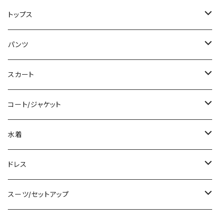
ミニ/ショート
トップス
ミディアム/ミモレ
Tシャツ/カットソー
パンツ
ロング/マキシ
タンクトップ/キャミソール
ショート丈
スカート
袖付き
シャツ/ブラウス
クロップド丈
ミニ/ショート
コート/ジャケット
ノースリーブ
ベアトップ/チューブトップ
ロング丈
ミディアム/ミモレ
コート
水着
その他
カーディガン/ボレロ
デニム
ロング
ジャケット
タンキニ
ドレス
チュニック
ニット/セーター
レギンス
その他
その他
バンドゥビキニ
ミニ/ショート
スーツ/セットアップ