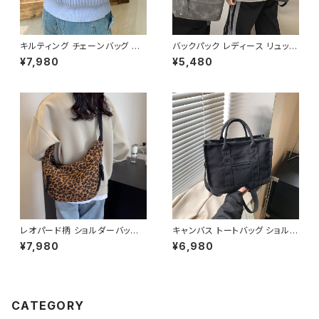
キルティング チェーンバッグ シ
バックパック レディース リュック
ョルダーバッグ 斜めがけバッグ
春夏 秋冬 春 夏 秋 冬 黒 バッグ
¥7,980
¥5,480
レディース 韓国風 小さめ バッ
リュックサック かばん 合成皮革
グ ゴールド金具 上品 おしゃれ
ビジネスリュック カジュアルリュ
人気 ブラック ベージュ 2色展開
ック カジュアルバッグ ロゴバッ
K-B0223
グ ビジネス 男女兼用 撥水 防
水 縦長 通勤通学 部活 合宿 旅
行 通学 学校バッグ 高校生 中学
生 男の子 女の子 A4 B4 シン
プル バッグパック バック ロゴ ア
イボリー グレー ブラック カレッ
ジコーデ カジュアル デイリー
お出かけ 10代 20代 30代 40
代 K-B0042
レオパード柄 ショルダーバッグ
キャンバス トートバッグ ショルダ
ワンショルダーバッグ レディース
ーバッグ ミニバッグ レディース
¥7,980
¥6,980
ヒョウ柄 バッグ カジュアル 軽量
ワンタイプ ブラック グレー ブラ
大容量 韓国風 秋冬 春夏 おしゃ
ウン オレンジ ホワイト シンプル
れ コーデ 人気 2色展開 K-B02
デザイン 大人カジュアル 韓国
20
風バッグ 斜めがけ対応 通勤通
学 お出かけバッグ 秋冬 春夏 コ
CATEGORY
ーデ おしゃれ 人気 5色展開 K-
B0198