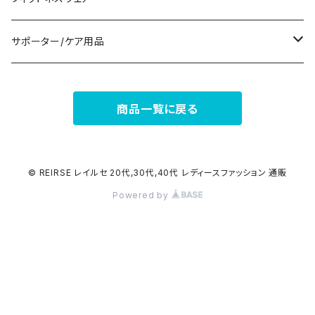
その他
その他
7分/長袖
ショルダーバッグ
アクセサリーケース
ブーツ
セット販売
サポーター/ケア用品
6点セット～
補正/補整
フォーマルバッグ
パンプス
トップス
サポーター
商品一覧に戻る
5点セット
足用サポーター
ペチコート/ペチパンツ
カジュアルバッグ
サンダル
ボトムス
4点セット
その他
バックパック
その他
タイツ
© REIRSE レイルセ 20代,30代,40代 レディースファッション 通販
Powered by
3点セット
エコバッグ
ソックス
2点セット
その他
サポーター
ボストンバッグ
インナー