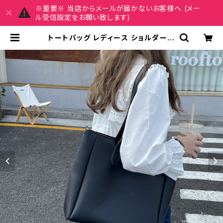
※重要※ 当店からメールが届かないお客様へ (メー
ル受信設定をお願い致します)
トートバッグ レディース ショルダーバ
ッグ 無地トートバッグ 春夏 秋冬 春
夏 秋 冬 黒 白 バッグ トート ショルダ
ーバック 斜めがけバッグ 無地 バック
シンプル かばん ママバッグ 斜め掛け
肩掛け マザーズバッグ シンプルショ
ルダーバッグ 斜め掛けバッグ 部活 合
宿 旅行 通学 学校バッグ シンプルト
ート デート 大学生 高校生 中学生 女
の子 女性用 A4 B4 アイボリー ブラ
ック カレッジコーデ カジュアル デイ
リー お出かけ K-B0084 | REIRSE
レイルセ 20代,30代,40代 レディー
スファッション 通販