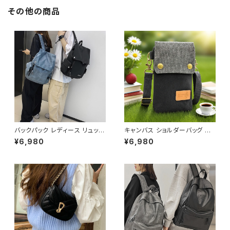
ばん ママバッグ 斜め掛け 肩掛
け マザーズバッグ シンプルショ
その他の商品
ルダーバッグ 斜め掛けバッグ 部
活 合宿 旅行 通学 学校バッグ
シンプルトート デート 大学生 高
校生 中学生 女の子 女性用 A4
B4 アイボリー ブラック カレッ
ジコーデ カジュアル デイリー
お出かけ K-B0084
バックパック レディース リュック
キャンバス ショルダーバッグ ス
春夏 秋冬 春 夏 秋 冬 黒 白 バ
マホポーチ ミニバッグ レディー
¥6,980
¥6,980
ッグ 大容量 リュックサック かば
ス メンズ 斜めがけ カジュアル
ん ロゴ 大きめ 学校リュック 部
ナチュラル 韓国ファッション 春
活 合宿 旅行 通学 学校バッグ
夏 秋冬 ユニセックス 軽量 小さ
高校生 中学生 男の子 女の子 A
め バッグ おしゃれ K-B0232
4 B4 シンプル バッグパック バッ
ク ロゴ ブラック ホワイト ブル
ー グレー フェイクレザー PU
撥水 防水 キャンプ リュック バッ
グパック 学校 カレッジコーデ カ
ジュアル デイリー お出かけ K-
B0041