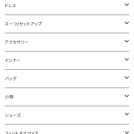
その他
カーディガン/ボレロ
デニム
ロング
ジャケット
タンキニ
ドレス
チュニック
ニット/セーター
レギンス
その他
その他
バンドゥビキニ
ミニ/ショート
スーツ/セットアップ
パーカー
その他
ワンピース
ミディアム/ミモレ
パンツスーツ
アクセサリー
スウェット/トレーナー
オールインワン
ラッシュガード
ロング/マキシ
スカートスーツ
ネックレス
インナー
その他
その他
袖付き
その他
ブレスレット
ブラ/ブラトップ/ベアトップ
バッグ
ノースリーブ
ピアス
ショーツ
サブバッグ
小物
パンツドレス
コサージュ
タンクトップ/キャミソール
クラッチバッグ
マフラー/スカーフ/ストール
シューズ
ナイトドレス
リング
半袖/5分
トートバッグ
財布
スニーカー
フィットネスウェア