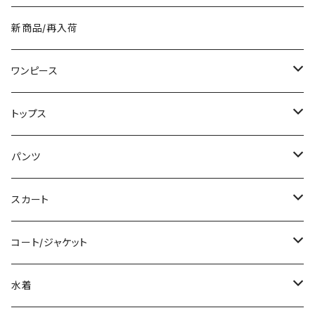
新商品/再入荷
ワンピース
ミニ/ショート
トップス
ミディアム/ミモレ
Tシャツ/カットソー
パンツ
ロング/マキシ
タンクトップ/キャミソール
ショート丈
スカート
袖付き
シャツ/ブラウス
クロップド丈
ミニ/ショート
コート/ジャケット
ノースリーブ
ベアトップ/チューブトップ
ロング丈
ミディアム/ミモレ
コート
水着