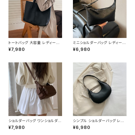
トートバッグ 大容量 レディース
ミニショルダーバッグ レディース
フェイクレザー 無地 シンプル
ワンショルダーバッグ 無地 シン
¥7,980
¥6,980
バッグ A4対応 ママバッグ 通勤
プル バッグ 斜めがけ 大人可愛
通学 おしゃれ 2色展開 K-B021
い 軽量 韓国風バッグ カジュア
0
ル おしゃれ 人気 4色展開 K-B
0193
ショルダーバッグ ワンショルダー
シンプル ショルダーバッグ レデ
バッグ レディース バッグ 肩掛け
ィースバッグ ワンショルダー 肩
¥7,980
¥6,980
斜めがけ クロスボディ おしゃれ
掛け カジュアル PUレザー 高見
カジュアル 韓国風バッグ ブラッ
え 韓国バッグ トレンド 春夏 秋