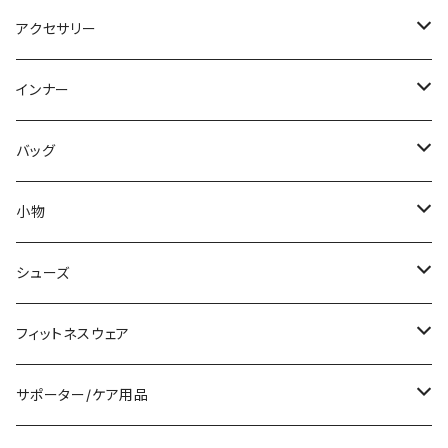
パーカー
その他
ワンピース
ミディアム/ミモレ
パンツスーツ
アクセサリー
スウェット/トレーナー
オールインワン
ラッシュガード
ロング/マキシ
スカートスーツ
ネックレス
インナー
その他
その他
袖付き
その他
ブレスレット
ブラ/ブラトップ/ベアトップ
バッグ
ノースリーブ
ピアス
ショーツ
サブバッグ
小物
パンツドレス
コサージュ
タンクトップ/キャミソール
クラッチバッグ
マフラー/スカーフ/ストール
シューズ
ナイトドレス
リング
半袖/5分
トートバッグ
財布
スニーカー
フィットネスウェア
その他
その他
7分/長袖
ショルダーバッグ
アクセサリーケース
ブーツ
セット販売
サポーター/ケア用品