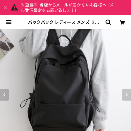
※重要※ 当店からメールが届かないお客様へ (メー
ル受信設定をお願い致します)
バックパック レディース メンズ リュッ
ク 春夏 秋冬 春 夏 秋 冬 黒 バッグ リ
ュックサック 無地 シンプル かばん 部
活 合宿 旅行 通学 大容量 バッグパッ
ク 学校バッグ 大学生 高校生 中学生
ユニセックス 男の子 女の子 A4 B4
グレー ライトパープル ライトブルー
ブラック オフィス カレッジコーデ カ
ジュアル デイリー お出かけ K-B00
87 | REIRSE レイルセ 20代,30代,
40代 レディースファッション 通販