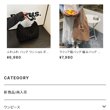
ク ブラウン 収納力抜群 秋冬 春
冬 きれいめ 4色展開 K-B0199
夏コーデ K-B0212
ふわふわ バッグ ワンショルダー
ラフィア風バッグ 編みバッグ か
バッグ ハンドバッグ 韓国風 レデ
ごバッグ レディース 肩掛け 大
¥6,980
¥7,980
ィース かわいい 小さめ 軽量 お
容量 ナチュラル素材 韓国ファッ
しゃれ 秋冬 春夏 K-B0207
ション 春夏 お出かけ デート コ
ーデ おしゃれ 人気 2色展開 K-
B0225
CATEGORY
新商品/再入荷
ワンピース