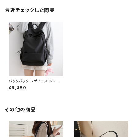
最近チェックした商品
バックパック レディース メンズ
リュック 春夏 秋冬 春 夏 秋 冬
¥6,480
黒 バッグ リュックサック 無地 シ
ンプル かばん 部活 合宿 旅行
通学 大容量 バッグパック 学校
バッグ 大学生 高校生 中学生 ユ
ニセックス 男の子 女の子 A4 B
その他の商品
4 グレー ライトパープル ライト
ブルー ブラック オフィス カレッ
ジコーデ カジュアル デイリー
お出かけ K-B0087