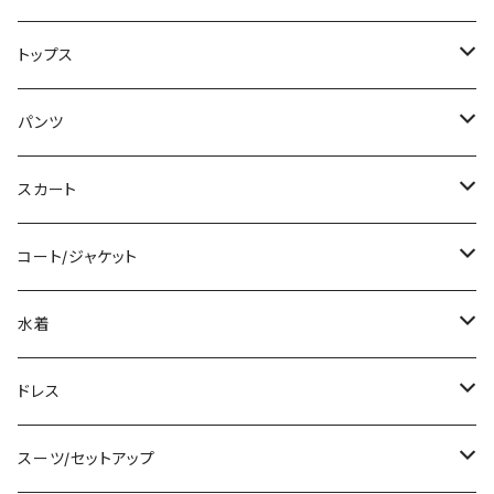
ミニ/ショート
トップス
ミディアム/ミモレ
Tシャツ/カットソー
パンツ
ロング/マキシ
タンクトップ/キャミソール
ショート丈
スカート
袖付き
シャツ/ブラウス
クロップド丈
ミニ/ショート
コート/ジャケット
ノースリーブ
ベアトップ/チューブトップ
ロング丈
ミディアム/ミモレ
コート
水着
その他
カーディガン/ボレロ
デニム
ロング
ジャケット
タンキニ
ドレス
チュニック
ニット/セーター
レギンス
その他
その他
バンドゥビキニ
ミニ/ショート
スーツ/セットアップ