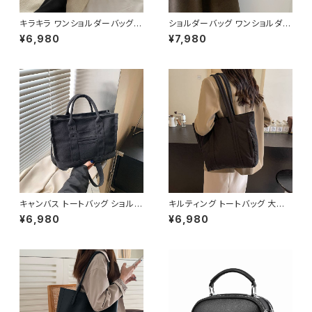
キラキラ ワンショルダーバッグ
ショルダーバッグ ワンショルダー
パテントバッグ レディース バッグ
フェイクレザー バッグ レディー
¥6,980
¥7,980
光沢感 コンパクト エレガント カ
ス 韓国 シンプル 大人可愛い ブ
ジュアル 韓国風 お出かけ 通勤
ラック ダークブラウン カジュア
春夏 秋冬 5色展開 K-B0221
ル お出かけ 2色展開 K-B0211
キャンバス トートバッグ ショルダ
キルティング トートバッグ 大容
ーバッグ ミニバッグ レディース
量 肩掛けバッグ レディース バッ
¥6,980
¥6,980
ワンタイプ ブラック グレー ブラ
グ シンプル 無地 カジュアル 韓
ウン オレンジ ホワイト シンプル
国ファッション 秋冬 春夏 人気
デザイン 大人カジュアル 韓国
4色展開 K-B0226
風バッグ 斜めがけ対応 通勤通
学 お出かけバッグ 秋冬 春夏 コ
ーデ おしゃれ 人気 5色展開 K-
B0198