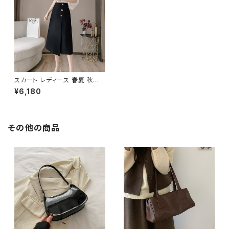
スカート レディース 春夏 秋冬
春 夏 秋 冬 黒 Aラインスカート
¥6,180
ミディアム丈 ミモレ丈 ミモレス
カート ひざ丈スカート 韓国 ファ
ッション きれいめ オフィスカジ
ュアル 上品 ミディアム ひざ下
ひざ丈 ブラック アイボリー オフ
その他の商品
ィス カジュアル OL 上品 大人 1
0代 20代 30代 40代 C-SAW
0029