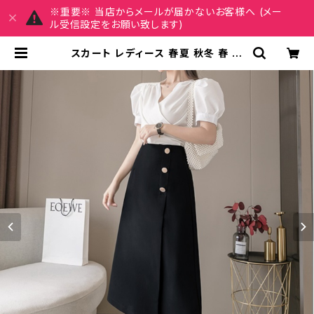
※重要※ 当店からメールが届かないお客様へ (メー
ル受信設定をお願い致します)
スカート レディース 春夏 秋冬 春 夏
秋 冬 黒 Aラインスカート ミディアム
丈 ミモレ丈 ミモレスカート ひざ丈ス
カート 韓国 ファッション きれいめ オ
フィスカジュアル 上品 ミディアム ひざ
下 ひざ丈 ブラック アイボリー オフィ
ス カジュアル OL 上品 大人 10代 20
代 30代 40代 C-SAW0029 | REI
RSE レイルセ 20代,30代,40代 レ
ディースファッション 通販