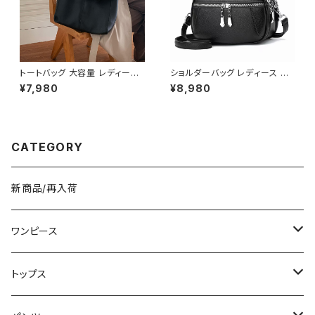
トートバッグ 大容量 レディース
ショルダーバッグ レディース 斜
フェイクレザー 無地 シンプル
めがけ 小さめ 2way バッグ 合
¥7,980
¥8,980
バッグ A4対応 ママバッグ 通勤
皮 軽量 ミニバッグ おしゃれ 可
通学 おしゃれ 2色展開 K-B021
愛い カジュアル K-B0203
0
CATEGORY
新商品/再入荷
ワンピース
ミニ/ショート
トップス