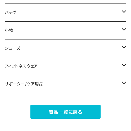
その他
その他
袖付き
その他
ブレスレット
ブラ/ブラトップ/ベアトップ
バッグ
ノースリーブ
ピアス
ショーツ
サブバッグ
小物
パンツドレス
コサージュ
タンクトップ/キャミソール
クラッチバッグ
マフラー/スカーフ/ストール
シューズ
ナイトドレス
リング
半袖/5分
トートバッグ
財布
スニーカー
フィットネスウェア
その他
その他
7分/長袖
ショルダーバッグ
アクセサリーケース
ブーツ
セット販売
サポーター/ケア用品
6点セット～
補正/補整
フォーマルバッグ
パンプス
トップス
サポーター
商品一覧に戻る
5点セット
足用サポーター
ペチコート/ペチパンツ
カジュアルバッグ
サンダル
ボトムス