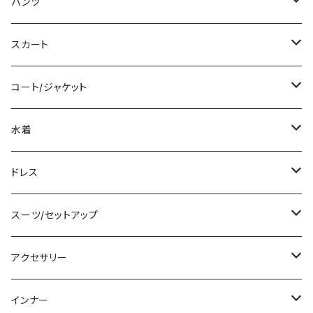
ミディアム/ミモレ
Tシャツ/カットソー
パンツ
ロング/マキシ
タンクトップ/キャミソール
ショート丈
スカート
袖付き
シャツ/ブラウス
クロップド丈
ミニ/ショート
コート/ジャケット
ノースリーブ
ベアトップ/チューブトップ
ロング丈
ミディアム/ミモレ
コート
水着
その他
カーディガン/ボレロ
デニム
ロング
ジャケット
タンキニ
ドレス
チュニック
ニット/セーター
レギンス
その他
その他
バンドゥビキニ
ミニ/ショート
スーツ/セットアップ
パーカー
その他
ワンピース
ミディアム/ミモレ
パンツスーツ
アクセサリー
スウェット/トレーナー
オールインワン
ラッシュガード
ロング/マキシ
スカートスーツ
ネックレス
インナー