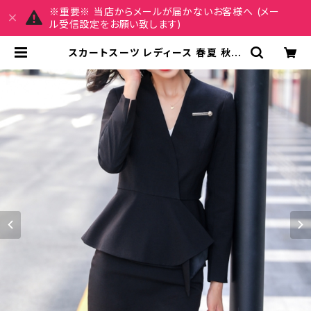
※重要※ 当店からメールが届かないお客様へ (メー
ル受信設定をお願い致します)
スカートスーツ レディース 春夏 秋冬
春 夏 秋 冬 黒 紺 スーツ 上下セット
2点セット ジャケット スカート セット
アップ セットアップスーツ タイト ビ
ジネススーツ ロング スカートスーツ
ミニスカート ペプラム フリル ペプラ
ムジャケット レディーススーツ 大きい
サイズ 変形デザイン タイトスカート
ミニスカート スーツスカート オフィス
OL オフィスカジュアル ビジネス 結婚
式 パーティー お呼ばれ ネイビー パ
ープル ブラック 10代 20代 30代 4
0代 C-WAW1037 | REIRSE レイ
ルセ 20代,30代,40代 レディースフ
ァッション 通販