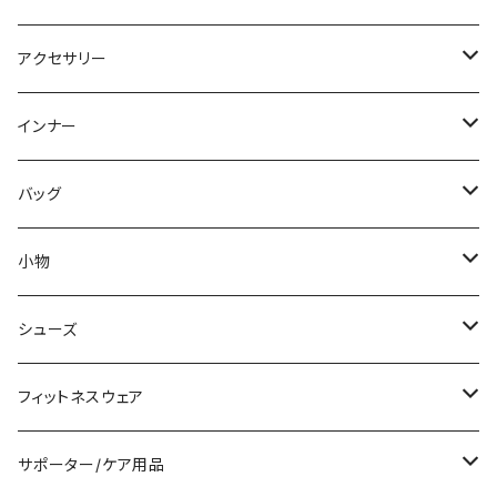
パーカー
その他
ワンピース
ミディアム/ミモレ
パンツスーツ
アクセサリー
スウェット/トレーナー
オールインワン
ラッシュガード
ロング/マキシ
スカートスーツ
ネックレス
インナー
その他
その他
袖付き
その他
ブレスレット
ブラ/ブラトップ/ベアトップ
バッグ
ノースリーブ
ピアス
ショーツ
サブバッグ
小物
パンツドレス
コサージュ
タンクトップ/キャミソール
クラッチバッグ
マフラー/スカーフ/ストール
シューズ
ナイトドレス
リング
半袖/5分
トートバッグ
財布
スニーカー
フィットネスウェア
その他
その他
7分/長袖
ショルダーバッグ
アクセサリーケース
ブーツ
セット販売
サポーター/ケア用品