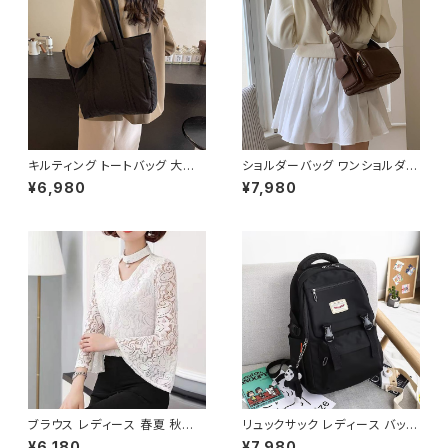
アル ビジネス 結婚式 パーティ
ー お呼ばれ ネイビー パープル
ブラック 10代 20代 30代 40代
C-WAW1037
キルティング トートバッグ 大容
ショルダーバッグ ワンショルダー
量 肩掛けバッグ レディース バッ
バッグ レディース バッグ 肩掛け
¥6,980
¥7,980
グ シンプル 無地 カジュアル 韓
斜めがけ クロスボディ おしゃれ
国ファッション 秋冬 春夏 人気
カジュアル 韓国風バッグ ブラッ
4色展開 K-B0226
ク ブラウン 収納力抜群 秋冬 春
夏コーデ K-B0212
ブラウス レディース 春夏 秋冬
リュックサック レディース バック
春 夏 秋 冬 白 シャツ トップス
パック 通学バッグ カジュアルリ
¥6,180
¥7,980