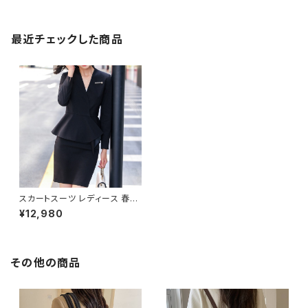
最近チェックした商品
スカートスーツ レディース 春夏
秋冬 春 夏 秋 冬 黒 紺 スーツ
¥12,980
上下セット 2点セット ジャケット
スカート セットアップ セットアッ
プスーツ タイト ビジネススーツ
ロング スカートスーツ ミニスカ
ート ペプラム フリル ペプラムジ
その他の商品
ャケット レディーススーツ 大き
いサイズ 変形デザイン タイトス
カート ミニスカート スーツスカ
ート オフィス OL オフィスカジュ