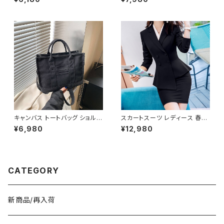
フレアスリーブ チョーカー風 ラ
ュック 大容量 高校生 中学生 韓
ッパ袖 袖コン フリル 7分袖 トッ
国風 おしゃれ 多収納 旅行 軽量
プス チュニック フリルブラウス
多機能 かわいい 6色展開 K-B
ホワイト ベージュ ダークグリー
0218
ン コーヒー 韓国 ゆったり シー
スルー チョーカーネック ブラウ
スシャツ 体型カバー 二の腕カバ
ー シンプル シャツブラウス オフ
ィス カジュアル OL 上品 大人 1
0代 20代 30代 40代 C-TSS
0052
キャンバス トートバッグ ショルダ
スカートスーツ レディース 春夏
ーバッグ ミニバッグ レディース
秋冬 春 夏 秋 冬 黒 スーツ 上
¥6,980
¥12,980
ワンタイプ ブラック グレー ブラ
下セット 2点セット ジャケット ス
ウン オレンジ ホワイト シンプル
カート セットアップ セットアップ
デザイン 大人カジュアル 韓国
スーツ タイト ビジネススーツ
風バッグ 斜めがけ対応 通勤通
ロング スカートスーツ ロングス
学 お出かけバッグ 秋冬 春夏 コ
カート ペプラム フリル ペプラム
CATEGORY
ーデ おしゃれ 人気 5色展開 K-
ジャケット レディーススーツ 大
B0198
きいサイズ 変形デザイン タイト
スカート ミニスカート スーツス
カート オフィス OL オフィスカジ
新商品/再入荷
ュアル ビジネス 結婚式 パーテ
ィー お呼ばれ ボルドー ブラック
10代 20代 30代 40代 C-WA
W1035