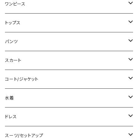
ワンピース
ミニ/ショート
トップス
ミディアム/ミモレ
Tシャツ/カットソー
パンツ
ロング/マキシ
タンクトップ/キャミソール
ショート丈
スカート
袖付き
シャツ/ブラウス
クロップド丈
ミニ/ショート
コート/ジャケット
ノースリーブ
ベアトップ/チューブトップ
ロング丈
ミディアム/ミモレ
コート
水着
その他
カーディガン/ボレロ
デニム
ロング
ジャケット
タンキニ
ドレス
チュニック
ニット/セーター
レギンス
その他
その他
バンドゥビキニ
ミニ/ショート
スーツ/セットアップ