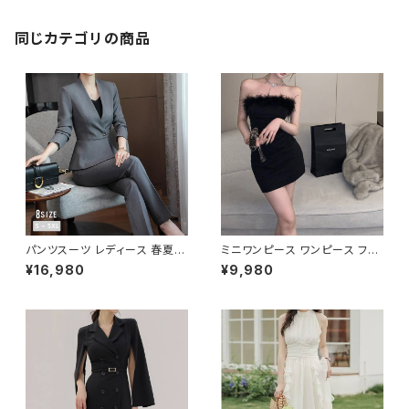
半袖トップス 短パン ハイウエス
ト ウエストゴム 無地 ヨガウェア
フィットネス ランニングパンツ
同じカテゴリの商品
ジム ダンスパンツ ヨガパンツ ス
パッツ パープルグレー ピンク グ
リーン ブラック トレーニングウ
ェア スポーツウェア ランニング
ウェア カジュアル OL 上品 大
人 S M L XL 2XL XXL 20代 3
0代 40代 50代 C-F0012
パンツスーツ レディース 春夏
ミニワンピース ワンピース フェ
秋冬 春 夏 秋 冬 黒 紺 スーツ
ザーデザイン タイトワンピース
¥16,980
¥9,980
上下セット 2点セット ジャケット
チューブトップ レディース 春夏
パンツ セットアップ セットアップ
秋冬 春 夏 秋 冬 黒 ミニ ノース
スーツ 長袖 ノーカラー タイト
リーブ タイトワンピ 態度ドレス
ビジネススーツ ロング パンツス
ワンピドレス OL エレガント フ
ーツ ロングパンツ ペプラム ノー
ォーマル ブラック ボルドー ホワ
カラースーツ ペプラムジャケット
イト 大きいサイズ きれいめ ドレ
レディーススーツ 大きいサイズ
スワンピース お呼ばれ 韓国 フ
オフィス OL オフィスカジュアル
ァッション オフィスカジュアル 韓
ビジネス 結婚式 パーティー お
国風 キャバドレス ナイトドレス
呼ばれ ブラック ネイビー グレ
ナイトワンピ カジュアル 10代 2