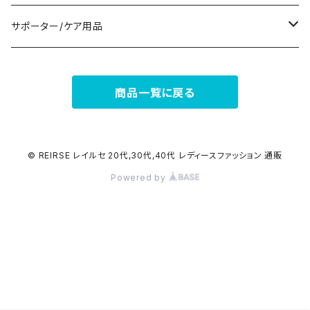
その他
その他
7分/長袖
ショルダーバッグ
アクセサリーケース
ブーツ
セット販売
サポーター/ケア用品
6点セット～
補正/補整
フォーマルバッグ
パンプス
トップス
サポーター
商品一覧に戻る
5点セット
足用サポーター
ペチコート/ペチパンツ
カジュアルバッグ
サンダル
ボトムス
4点セット
その他
バックパック
その他
タイツ
© REIRSE レイルセ 20代,30代,40代 レディースファッション 通販
Powered by
3点セット
エコバッグ
ソックス
2点セット
その他
サポーター
ボストンバッグ
インナー