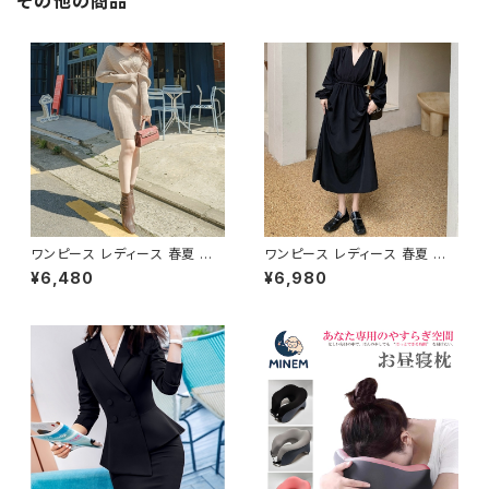
その他の商品
冬 着痩せ効果 きちんと見え カ
イル 体型カバー ピンク ワンタ
ジュアル エレガントスタイル S
イプ C-OSS0232
M L XL C-OSS0176
ワンピース レディース 春夏 秋
ワンピース レディース 春夏 秋
冬 春 夏 秋 冬 黒 タイトワンピ
冬 春 夏 秋 冬 長袖 黒ワンピー
¥6,480
¥6,980
ース ニットワンピース 長袖 カシ
ス カシュクールワンピース ミデ
ュクール リブ ニットワンピ リブ
ィアムワンピース ロング ミモレ
ニット 長袖ワンピース ミディア
丈 ワンピース Vネック シンプル
ムワンピース きれいめ 韓国 タ
ひざ丈ワンピ Aライン バルーン
イトニットワンピース ミモレ ひ
袖 ロングワンピース カジュアル
ざ丈ワンピース ンプル 韓国ファ
ワンピ ブラック 体型カバー 大
ッション OL カジュアル Vネック
人 カジュアル 10代 20代 30代
深Vネック ベージュ シンプル 1
40代 K-O0010
0代 20代 30代 40代 C-OSS
0078