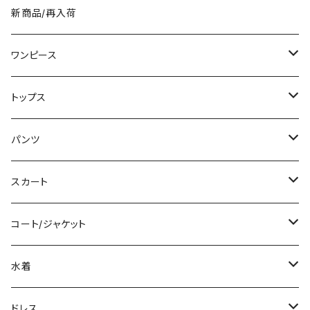
オフィスカジュアル 結婚式 パー
新商品/再入荷
ティー ブラック お呼ばれ シンプ
ル 10代 20代 30代 40代 C-O
SS0076
ワンピース
ミニ/ショート
トップス
ミディアム/ミモレ
Tシャツ/カットソー
パンツ
ロング/マキシ
タンクトップ/キャミソール
ショート丈
スカート
袖付き
シャツ/ブラウス
クロップド丈
ミニ/ショート
コート/ジャケット
ノースリーブ
ベアトップ/チューブトップ
ロング丈
ミディアム/ミモレ
コート
水着
その他
カーディガン/ボレロ
デニム
ロング
ジャケット
タンキニ
ドレス