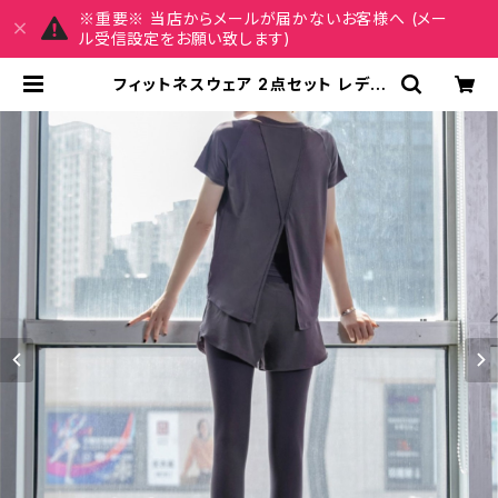
※重要※ 当店からメールが届かないお客様へ (メー
ル受信設定をお願い致します)
フィットネスウェア 2点セット レディ
ース 春夏 秋冬 春 夏 秋 冬 ジムウェ
ア ダンスウェア 部屋着 パンツ ダンス
レギンス トップス 半袖トップス 短パ
ン ハイウエスト ウエストゴム 無地 ヨ
ガウェア フィットネス ランニングパン
ツ ジム ダンスパンツ ヨガパンツ スパ
ッツ パープルグレー ピンク グリーン
ブラック トレーニングウェア スポー
ツウェア ランニングウェア カジュアル
OL 上品 大人 S M L XL 2XL XXL
20代 30代 40代 50代 C-F0012 |
REIRSE レイルセ 20代,30代,40代
レディースファッション 通販