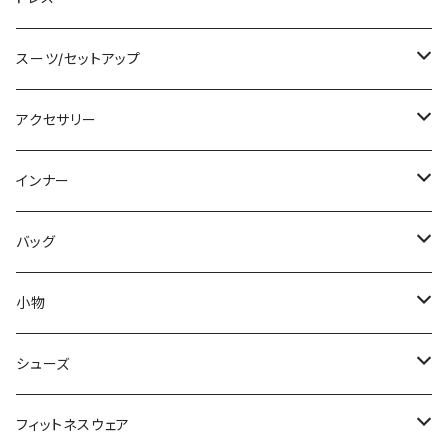
チュニック
ニット/セーター
レギンス
その他
その他
バンドゥビキニ
ミニ/ショート
スーツ/セットアップ
パーカー
その他
ワンピース
ミディアム/ミモレ
パンツスーツ
アクセサリー
スウェット/トレーナー
オールインワン
ラッシュガード
ロング/マキシ
スカートスーツ
ネックレス
インナー
その他
その他
袖付き
その他
ブレスレット
ブラ/ブラトップ/ベアトップ
バッグ
ノースリーブ
ピアス
ショーツ
サブバッグ
小物
パンツドレス
コサージュ
タンクトップ/キャミソール
クラッチバッグ
マフラー/スカーフ/ストール
シューズ
ナイトドレス
リング
半袖/5分
トートバッグ
財布
スニーカー
フィットネスウェア