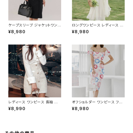
ー S M L XL 2XL 3XL 4XL 5
0代 30代 40代 C-OSS0127
XL 10代 20代 30代 40代 C-
WAW1079
ケープスリーブ ジャケットワンピ
ロングワンピース レディース シ
ース ベルト付き ワンピース レデ
フォン フリル ハイネック ノース
¥8,980
¥8,980
ィース 長袖 襟付き タイト スー
リーブ フレア Aライン エレガン
ツ風 上品 きれいめ 韓国風 大人
ト 清楚 上品 韓国風 きれいめ
エレガント 通勤 オフィス OL デ
美ライン ウエストマーク 春 夏
ート 二次会 結婚式 春 夏 秋 冬
秋 冬 お呼ばれ デート 食事会
お呼ばれ ブラック ベージュ お
フォーマル リゾート パーティー
しゃれ 高見え 20代 30代 40代
人気 大人可愛い ホワイト C-O
フォーマル 体型カバー 人気 トレ
SS0158
ンド C-OSS0136
レディース ワンピース 長袖 シャ
オフショルダー ワンピース フラ
ツワンピース ツイード切替 ミニ
ワー柄 タイトワンピース ドレス
¥8,990
¥8,980
ワンピース 上品 フォーマル ホ
花柄ワンピ 春夏 エレガント 大
ワイト 韓国ファッション きれい
人可愛い 韓国風ワンピース デ
め エレガント 通勤 オフィス 二
ート きれいめ 清楚 お呼ばれ 二
次会 パーティー デート 大人女
次会 パーティー 結婚式 披露宴
子 体型カバー 美ライン 春 秋
同窓会 上品 シルエット 美スタ