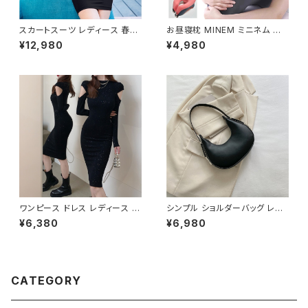
スカートスーツ レディース 春夏
お昼寝枕 MINEM ミニネム 仮
秋冬 春 夏 秋 冬 黒 スーツ 上
眠枕 うつぶせ枕 ネックピロー
¥12,980
¥4,980
下セット 2点セット ジャケット ス
洗える 軽量 通気性 机 デスク
カート セットアップ セットアップ
オフィス 車中泊 旅行 男女兼用
スーツ タイト ビジネススーツ
低反発 クッション おしゃれ カジ
ロング スカートスーツ ロングス
ュアル 春 夏 秋 冬 春夏 秋冬 大
カート ペプラム フリル ペプラム
人 子供 デスク クッション 姿勢
ジャケット レディーススーツ 大
C-ASS0003
きいサイズ 変形デザイン タイト
スカート ミニスカート スーツス
カート オフィス OL オフィスカジ
ュアル ビジネス 結婚式 パーテ
ィー お呼ばれ ボルドー ブラック
10代 20代 30代 40代 C-WA
W1035
ワンピース ドレス レディース 春
シンプル ショルダーバッグ レデ
夏 秋冬 春 夏 秋 冬 黒 タイトワ
ィースバッグ ワンショルダー 肩
¥6,380
¥6,980
ンピース タイトドレス 長袖 ワン
掛け カジュアル PUレザー 高見
ピース ドレスワンピース ミディ
え 韓国バッグ トレンド 春夏 秋
アムドレス ワンピース きれいめ
冬 きれいめ 4色展開 K-B0199
韓国 タイトワンピース ミモレド
レス ひざ丈ワンピース ラメ シン
CATEGORY
プル オープンショルダー カット
ショルダー ワンピースドレス 韓
国ファッション OL カジュアル