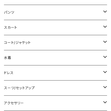
ミディアム/ミモレ
Tシャツ/カットソー
パンツ
ロング/マキシ
タンクトップ/キャミソール
ショート丈
スカート
袖付き
シャツ/ブラウス
クロップド丈
ミニ/ショート
コート/ジャケット
ノースリーブ
ベアトップ/チューブトップ
ロング丈
ミディアム/ミモレ
コート
水着
その他
カーディガン/ボレロ
デニム
ロング
ジャケット
タンキニ
ドレス
チュニック
ニット/セーター
レギンス
その他
その他
バンドゥビキニ
ミニ/ショート
スーツ/セットアップ
パーカー
その他
ワンピース
ミディアム/ミモレ
パンツスーツ
アクセサリー