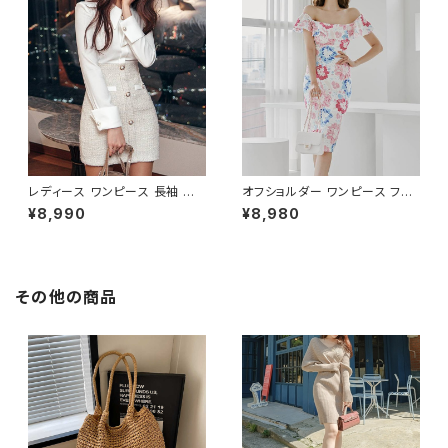
ート 二次会 結婚式 春 夏 秋 冬
秋 冬 お呼ばれ デート 食事会
お呼ばれ ブラック ベージュ お
フォーマル リゾート パーティー
しゃれ 高見え 20代 30代 40代
人気 大人可愛い ホワイト C-O
フォーマル 体型カバー 人気 トレ
SS0158
ンド C-OSS0136
レディース ワンピース 長袖 シャ
オフショルダー ワンピース フラ
ツワンピース ツイード切替 ミニ
ワー柄 タイトワンピース ドレス
¥8,990
¥8,980
ワンピース 上品 フォーマル ホ
花柄ワンピ 春夏 エレガント 大
ワイト 韓国ファッション きれい
人可愛い 韓国風ワンピース デ
め エレガント 通勤 オフィス 二
ート きれいめ 清楚 お呼ばれ 二
次会 パーティー デート 大人女
次会 パーティー 結婚式 披露宴
子 体型カバー 美ライン 春 秋
同窓会 上品 シルエット 美スタ
その他の商品
冬 着痩せ効果 きちんと見え カ
イル 体型カバー ピンク ワンタ
ジュアル エレガントスタイル S
イプ C-OSS0232
M L XL C-OSS0176