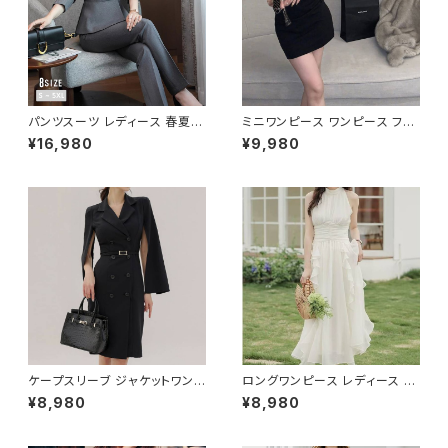
パンツスーツ レディース 春夏
ミニワンピース ワンピース フェ
秋冬 春 夏 秋 冬 黒 紺 スーツ
ザーデザイン タイトワンピース
¥16,980
¥9,980
上下セット 2点セット ジャケット
チューブトップ レディース 春夏
パンツ セットアップ セットアップ
秋冬 春 夏 秋 冬 黒 ミニ ノース
スーツ 長袖 ノーカラー タイト
リーブ タイトワンピ 態度ドレス
ビジネススーツ ロング パンツス
ワンピドレス OL エレガント フ
ーツ ロングパンツ ペプラム ノー
ォーマル ブラック ボルドー ホワ
カラースーツ ペプラムジャケット
イト 大きいサイズ きれいめ ドレ
レディーススーツ 大きいサイズ
スワンピース お呼ばれ 韓国 フ
オフィス OL オフィスカジュアル
ァッション オフィスカジュアル 韓
ビジネス 結婚式 パーティー お
国風 キャバドレス ナイトドレス
呼ばれ ブラック ネイビー グレ
ナイトワンピ カジュアル 10代 2
ー S M L XL 2XL 3XL 4XL 5
0代 30代 40代 C-OSS0127
XL 10代 20代 30代 40代 C-
WAW1079
ケープスリーブ ジャケットワンピ
ロングワンピース レディース シ
ース ベルト付き ワンピース レデ
フォン フリル ハイネック ノース
¥8,980
¥8,980
ィース 長袖 襟付き タイト スー
リーブ フレア Aライン エレガン
ツ風 上品 きれいめ 韓国風 大人
ト 清楚 上品 韓国風 きれいめ
エレガント 通勤 オフィス OL デ
美ライン ウエストマーク 春 夏