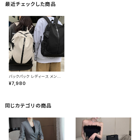
最近チェックした商品
バックパック レディース メンズ
リュック 春夏 秋冬 春 夏 秋 冬
¥7,980
黒 バッグ リュックサック 無地 シ
ンプル かばん メッシュ 防水 撥
水 部活 合宿 旅行 通学 大容量
学校バッグ 大学生 高校生 中学
生 ユニセックス 男の子 女の子
同じカテゴリの商品
A4 B4 アイボリー ベージュ グ
レー ブラック カレッジコーデ カ
ジュアル デイリー お出かけ K-
B0065