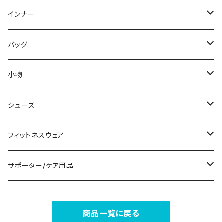
スウェット/トレーナー
オールインワン
ラッシュガード
ロング/マキシ
スカートスーツ
ネックレス
インナー
その他
その他
袖付き
その他
ブレスレット
ブラ/ブラトップ/ベアトップ
バッグ
ノースリーブ
ピアス
ショーツ
サブバッグ
小物
パンツドレス
コサージュ
タンクトップ/キャミソール
クラッチバッグ
マフラー/スカーフ/ストール
シューズ
ナイトドレス
リング
半袖/5分
トートバッグ
財布
スニーカー
フィットネスウェア
その他
その他
7分/長袖
ショルダーバッグ
アクセサリーケース
ブーツ
セット販売
サポーター/ケア用品
6点セット～
補正/補整
フォーマルバッグ
パンプス
トップス
サポーター
商品一覧に戻る
5点セット