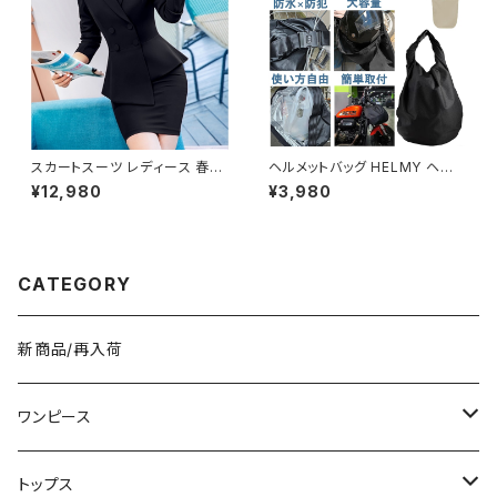
スカートスーツ レディース 春夏
ヘルメットバッグ HELMY ヘルミ
秋冬 春 夏 秋 冬 黒 スーツ 上
ー ヘルメット 収納 バッグ ケー
¥12,980
¥3,980
下セット 2点セット ジャケット ス
ス 入れ 自転車 バイク フルフェ
カート セットアップ セットアップ
イス ヘルメット入れ 撥水 防水
スーツ タイト ビジネススーツ
通勤 通学 盗難防止 男女兼用
ロング スカートスーツ ロングス
春 夏 秋 冬 春夏 秋冬 大人 子
カート ペプラム フリル ペプラム
供 ヘルメット 雨 部活 運動 メン
CATEGORY
ジャケット レディーススーツ 大
ズ レディース キッズ C-ASS00
きいサイズ 変形デザイン タイト
01
スカート ミニスカート スーツス
カート オフィス OL オフィスカジ
新商品/再入荷
ュアル ビジネス 結婚式 パーテ
ィー お呼ばれ ボルドー ブラック
10代 20代 30代 40代 C-WA
W1035
ワンピース
ミニ/ショート
トップス