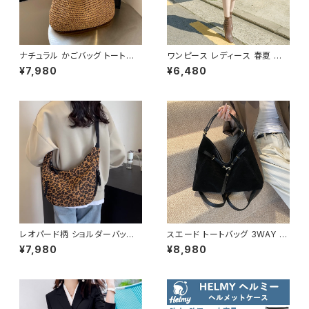
ナチュラル かごバッグ トートバッ
ワンピース レディース 春夏 秋
グ ショルダーバッグ レディース
冬 春 夏 秋 冬 黒 タイトワンピ
¥7,980
¥6,480
バッグ 軽量 編み 大容量 夏 韓
ース ニットワンピース 長袖 カシ
国ファッション カジュアル シン
ュクール リブ ニットワンピ リブ
プル ナチュラル ガーリー コーデ
ニット 長袖ワンピース ミディア
春夏 おしゃれ 人気 2色展開 K-
ムワンピース きれいめ 韓国 タ
B0233
イトニットワンピース ミモレ ひ
ざ丈ワンピース ンプル 韓国ファ
ッション OL カジュアル Vネック
深Vネック ベージュ シンプル 1
0代 20代 30代 40代 C-OSS
0078
レオパード柄 ショルダーバッグ
スエード トートバッグ 3WAY シ
ワンショルダーバッグ レディース
ョルダーバッグ レディース バッ
¥7,980
¥8,980
ヒョウ柄 バッグ カジュアル 軽量
グ 斜めがけ 軽量 A4収納 大容
大容量 韓国風 秋冬 春夏 おしゃ
量 カジュアル 韓国風 秋冬 春夏
れ コーデ 人気 2色展開 K-B02
オールシーズン きれいめ 上品
20
おしゃれ 通勤通学 黒 茶色 ダー
クブラウン K-B0204