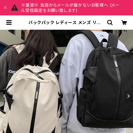
※重要※ 当店からメールが届かないお客様へ (メー
ル受信設定をお願い致します)
バックパック レディース メンズ リュッ
ク 春夏 秋冬 春 夏 秋 冬 黒 バッグ リ
ュックサック 無地 シンプル かばん メ
ッシュ 防水 撥水 部活 合宿 旅行 通学
大容量 学校バッグ 大学生 高校生 中
学生 ユニセックス 男の子 女の子 A4
B4 アイボリー ベージュ グレー ブラ
ック カレッジコーデ カジュアル デイ
リー お出かけ K-B0065 | REIRSE
レイルセ 20代,30代,40代 レディー
スファッション 通販