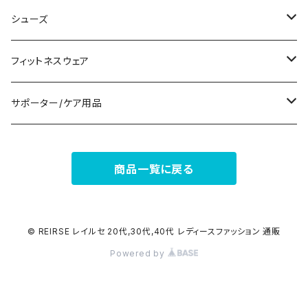
パンツドレス
コサージュ
タンクトップ/キャミソール
クラッチバッグ
マフラー/スカーフ/ストール
シューズ
ナイトドレス
リング
半袖/5分
トートバッグ
財布
スニーカー
フィットネスウェア
その他
その他
7分/長袖
ショルダーバッグ
アクセサリーケース
ブーツ
セット販売
サポーター/ケア用品
6点セット～
補正/補整
フォーマルバッグ
パンプス
トップス
サポーター
商品一覧に戻る
5点セット
足用サポーター
ペチコート/ペチパンツ
カジュアルバッグ
サンダル
ボトムス
4点セット
その他
バックパック
その他
タイツ
© REIRSE レイルセ 20代,30代,40代 レディースファッション 通販
Powered by
3点セット
エコバッグ
ソックス
2点セット