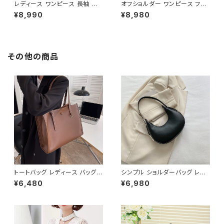
レディース ワンピース 長袖 シャ
オフショルダー ワンピース フラ
ツワンピース ツイード切替 ミニ
ワー柄 タイトワンピース ドレス
¥8,990
¥8,980
ワンピース 上品 フォーマル ホ
花柄ワンピ 春夏 エレガント 大
ワイト 韓国ファッション きれい
人可愛い 韓国風ワンピース デ
め エレガント 通勤 オフィス 二
ート きれいめ 清楚 お呼ばれ 二
次会 パーティー デート 大人女
次会 パーティー 結婚式 披露宴
子 体型カバー 美ライン 春 秋
同窓会 上品 シルエット 美スタ
その他の商品
冬 着痩せ効果 きちんと見え カ
イル 体型カバー ピンク ワンタ
ジュアル エレガントスタイル S
イプ C-OSS0232
M L XL C-OSS0176
トートバッグ レディース バッグ
シンプル ショルダーバッグ レデ
春夏 秋冬 春 夏 秋 冬 黒 白 バ
ィースバッグ ワンショルダー 肩
¥6,480
¥6,980
ッグ ハンドバッグ 肩掛け かばん
掛け カジュアル PUレザー 高見
マザーズバッグ 大容量 ママバッ
え 韓国バッグ トレンド 春夏 秋
グ バック シンプルバッグ 肩掛け
冬 きれいめ 4色展開 K-B0199
バッグ シンプル トートバック ホ
ワイト ベージュ コーヒー ブラッ