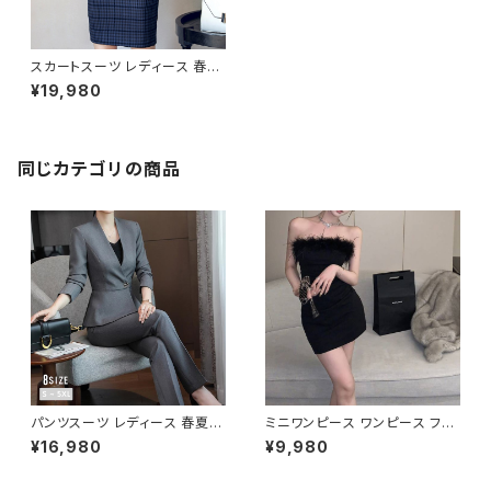
スカートスーツ レディース 春夏
秋冬 春 夏 秋 冬 紺 スーツ 上
¥19,980
下セット 2点セット ジャケット ス
カート セットアップ セットアップ
スーツ チェック柄 タイト ビジネ
ススーツ ロング スカートスーツ
ミニスカート ペプラム フリル ペ
同じカテゴリの商品
プラムジャケット レディーススー
ツ 大きいサイズ 変形デザイン
タイトスカート ミニスカート ス
ーツスカート オフィス OL オフィ
スカジュアル ビジネス 結婚式
パーティー お呼ばれ ネイビー 1
0代 20代 30代 40代 C-WAW
1052
パンツスーツ レディース 春夏
ミニワンピース ワンピース フェ
秋冬 春 夏 秋 冬 黒 紺 スーツ
ザーデザイン タイトワンピース
¥16,980
¥9,980
上下セット 2点セット ジャケット
チューブトップ レディース 春夏
パンツ セットアップ セットアップ
秋冬 春 夏 秋 冬 黒 ミニ ノース
スーツ 長袖 ノーカラー タイト
リーブ タイトワンピ 態度ドレス