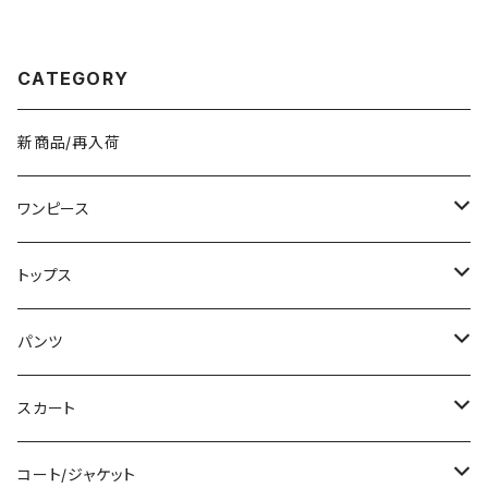
ピース ドレスワンピース ミディ
グ ゴールド金具 上品 おしゃれ
アムドレス ワンピース きれいめ
人気 ブラック ベージュ 2色展開
韓国 タイトワンピース ミモレド
K-B0223
レス ひざ丈ワンピース ラメ シン
CATEGORY
プル オープンショルダー カット
ショルダー ワンピースドレス 韓
国ファッション OL カジュアル
オフィスカジュアル 結婚式 パー
新商品/再入荷
ティー ブラック お呼ばれ シンプ
ル 10代 20代 30代 40代 C-O
SS0076
ワンピース
ミニ/ショート
トップス
ミディアム/ミモレ
Tシャツ/カットソー
パンツ
ロング/マキシ
タンクトップ/キャミソール
ショート丈
スカート
袖付き
シャツ/ブラウス
クロップド丈
ミニ/ショート
コート/ジャケット