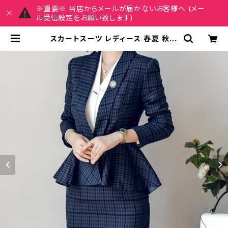
※重要※ 当店からメールが届かないお客様へ (メー
ル受信設定をお願い致します)
スカートスーツ レディース 春夏 秋冬
春 夏 秋 冬 紺 スーツ 上下セット 2点
セット ジャケット スカート セットアッ
プ セットアップスーツ チェック柄 タ
イト ビジネススーツ ロング スカート
スーツ ミニスカート ペプラム フリル
ペプラムジャケット レディーススーツ
大きいサイズ 変形デザイン タイトス
カート ミニスカート スーツスカート
オフィス OL オフィスカジュアル ビジ
ネス 結婚式 パーティー お呼ばれ ネ
イビー 10代 20代 30代 40代 C-W
AW1052 | REIRSE レイルセ 20
代,30代,40代 レディースファッショ
ン 通販