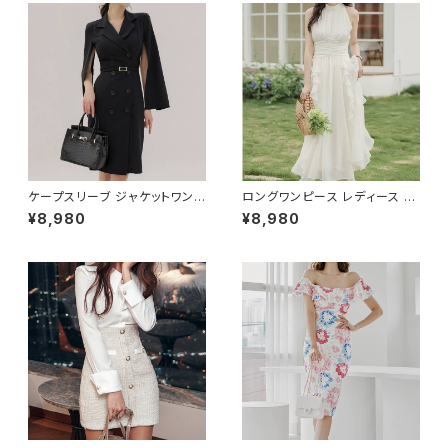
ビジネススーツ ロング パンツス
ワンピドレス OL エレガント フ
ーツ ロングパンツ ペプラム ノー
ォーマル ブラック ボルドー ホワ
カラースーツ ペプラムジャケット
イト 大きいサイズ きれいめ ドレ
レディーススーツ 大きいサイズ
スワンピース お呼ばれ 韓国 フ
オフィス OL オフィスカジュアル
ァッション オフィスカジュアル 韓
ビジネス 結婚式 パーティー お
国風 キャバドレス ナイトドレス
呼ばれ ブラック ネイビー グレ
ナイトワンピ カジュアル 10代 2
ー S M L XL 2XL 3XL 4XL 5
0代 30代 40代 C-OSS0127
XL 10代 20代 30代 40代 C-
WAW1079
ケープスリーブ ジャケットワンピ
ロングワンピース レディース シ
ース ベルト付き ワンピース レデ
フォン フリル ハイネック ノース
¥8,980
¥8,980
ィース 長袖 襟付き タイト スー
リーブ フレア Aライン エレガン
ツ風 上品 きれいめ 韓国風 大人
ト 清楚 上品 韓国風 きれいめ
エレガント 通勤 オフィス OL デ
美ライン ウエストマーク 春 夏
ート 二次会 結婚式 春 夏 秋 冬
秋 冬 お呼ばれ デート 食事会
お呼ばれ ブラック ベージュ お
フォーマル リゾート パーティー
しゃれ 高見え 20代 30代 40代
人気 大人可愛い ホワイト C-O
フォーマル 体型カバー 人気 トレ
SS0158
ンド C-OSS0136