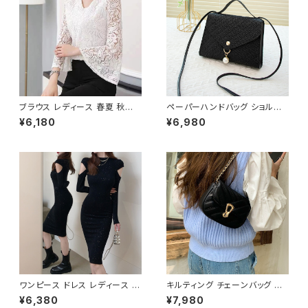
ク デート 通勤バッグ オフィスカ
ジュアル デイリー お出かけ オ
フィス カジュアル OL 上品 大人
10代 20代 30代 40代 K-B00
53
ブラウス レディース 春夏 秋冬
ペーパーハンドバッグ ショルダ
春 夏 秋 冬 白 シャツ トップス
ーバッグ パールチャームバッグ
¥6,180
¥6,980
フレアスリーブ チョーカー風 ラ
レディース バック 軽量 カジュア
ッパ袖 袖コン フリル 7分袖 トッ
ル おしゃれ 斜めがけ 春夏 人気
プス チュニック フリルブラウス
5色展開 K-B0202
ホワイト ベージュ ダークグリー
ン コーヒー 韓国 ゆったり シー
スルー チョーカーネック ブラウ
スシャツ 体型カバー 二の腕カバ
ー シンプル シャツブラウス オフ
ィス カジュアル OL 上品 大人 1
0代 20代 30代 40代 C-TSS
0052
ワンピース ドレス レディース 春
キルティング チェーンバッグ シ
夏 秋冬 春 夏 秋 冬 黒 タイトワ
ョルダーバッグ 斜めがけバッグ
¥6,380
¥7,980
ンピース タイトドレス 長袖 ワン
レディース 韓国風 小さめ バッ