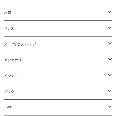
ノースリーブ
ベアトップ/チューブトップ
ロング丈
ミディアム/ミモレ
コート
水着
その他
カーディガン/ボレロ
デニム
ロング
ジャケット
タンキニ
ドレス
チュニック
ニット/セーター
レギンス
その他
その他
バンドゥビキニ
ミニ/ショート
スーツ/セットアップ
パーカー
その他
ワンピース
ミディアム/ミモレ
パンツスーツ
アクセサリー
スウェット/トレーナー
オールインワン
ラッシュガード
ロング/マキシ
スカートスーツ
ネックレス
インナー
その他
その他
袖付き
その他
ブレスレット
ブラ/ブラトップ/ベアトップ
バッグ
ノースリーブ
ピアス
ショーツ
サブバッグ
小物