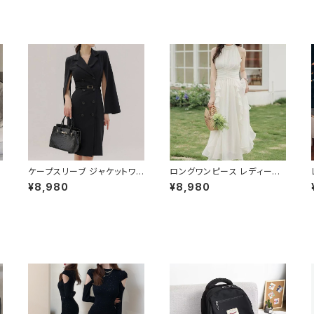
ケープスリーブ ジャケットワン
ロングワンピース レディース
ピース ベルト付き ワンピース
シフォン フリル ハイネック ノ
¥8,980
¥8,980
レディース 長袖 襟付き タイト
ースリーブ フレア Aライン エ
スーツ風 上品 きれいめ 韓国
レガント 清楚 上品 韓国風 き
風 大人エレガント 通勤 オフィ
れいめ 美ライン ウエストマー
O
ス OL デート 二次会 結婚式
ク 春 夏 秋 冬 お呼ばれ デー
春 夏 秋 冬 お呼ばれ ブラック
ト 食事会 フォーマル リゾート
い
ベージュ おしゃれ 高見え 20
パーティー 人気 大人可愛い
代 30代 40代 フォーマル 体
ホワイト C-OSS0158
ョ
型カバー 人気 トレンド C-O
SS0136
2