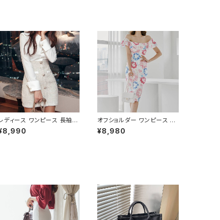
レディース ワンピース 長袖
オフショルダー ワンピース フ
シャツワンピース ツイード切
ラワー柄 タイトワンピース ド
¥8,990
¥8,980
替 ミニワンピース 上品 フォー
レス 花柄ワンピ 春夏 エレガ
マル ホワイト 韓国ファッショ
ント 大人可愛い 韓国風ワンピ
ン きれいめ エレガント 通勤
ース デート きれいめ 清楚 お
オフィス 二次会 パーティー デ
呼ばれ 二次会 パーティー 結
ート 大人女子 体型カバー 美
婚式 披露宴 同窓会 上品 シ
ライン 春 秋 冬 着痩せ効果
ルエット 美スタイル 体型カバ
きちんと見え カジュアル エレ
ー ピンク ワンタイプ C-OSS
ガントスタイル S M L XL C-
0232
OSS0176