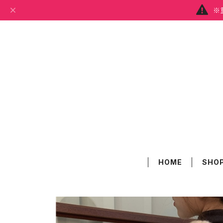
※
HOME
SHOP