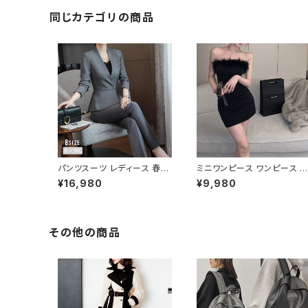
お出かけ バック 斜め掛けバッ
グ 肩掛けバッグ バックパック
同じカテゴリの商品
バッグパック シンプル サッチェ
ルバッグ ショルダー ハンドバ
ッグ ブラウン ブラック デート
通勤バッグ 学生 学校 通学 オ
フィスカジュアル デイリー お
出かけ オフィス カジュアル 上
品 大人 10代 20代 30代 40
代 K-B0046
パンツスーツ レディース 春夏
ミニワンピース ワンピース フ
秋冬 春 夏 秋 冬 黒 紺 スーツ
ェザーデザイン タイトワンピ
¥16,980
¥9,980
上下セット 2点セット ジャケッ
ース チューブトップ レディー
ト パンツ セットアップ セットア
ス 春夏 秋冬 春 夏 秋 冬 黒
ップスーツ 長袖 ノーカラー タ
ミニ ノースリーブ タイトワン
イト ビジネススーツ ロング
ピ 態度ドレス ワンピドレス 
パンツスーツ ロングパンツ ペ
L エレガント フォーマル ブラ
その他の商品
プラム ノーカラースーツ ペプ
ック ボルドー ホワイト 大き
ラムジャケット レディーススー
サイズ きれいめ ドレスワンピ
ツ 大きいサイズ オフィス OL
ース お呼ばれ 韓国 ファッシ
オフィスカジュアル ビジネス
ン オフィスカジュアル 韓国風
結婚式 パーティー お呼ばれ
キャバドレス ナイトドレス ナ
ブラック ネイビー グレー S M
イトワンピ カジュアル 10代 
L XL 2XL 3XL 4XL 5XL 10
0代 30代 40代 C-OSS012