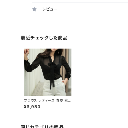
レビュー
最近チェックした商品
ブラウス レディース 春夏 秋
冬 春 夏 秋 冬 黒 シャツ トッ
¥6,980
プス 長袖 フリル 長袖トップス
チュニック シースルーブラウ
ス チュニック ブラック 韓国 ゆ
ったり シースルー レイヤー
透かし ブラウス 透け感 ボウ
同じカテゴリの商品