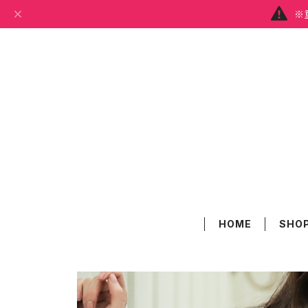
※
HOME
SHOP