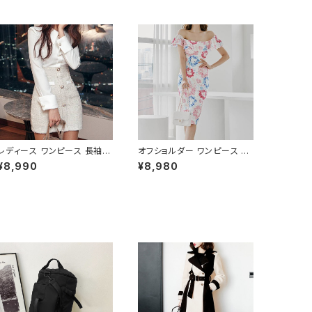
レディース ワンピース 長袖
オフショルダー ワンピース フ
シャツワンピース ツイード切
ラワー柄 タイトワンピース ド
¥8,990
¥8,980
替 ミニワンピース 上品 フォー
レス 花柄ワンピ 春夏 エレガ
マル ホワイト 韓国ファッショ
ント 大人可愛い 韓国風ワンピ
ン きれいめ エレガント 通勤
ース デート きれいめ 清楚 お
オフィス 二次会 パーティー デ
呼ばれ 二次会 パーティー 結
ート 大人女子 体型カバー 美
婚式 披露宴 同窓会 上品 シ
ライン 春 秋 冬 着痩せ効果
ルエット 美スタイル 体型カバ
きちんと見え カジュアル エレ
ー ピンク ワンタイプ C-OSS
ガントスタイル S M L XL C-
0232
OSS0176