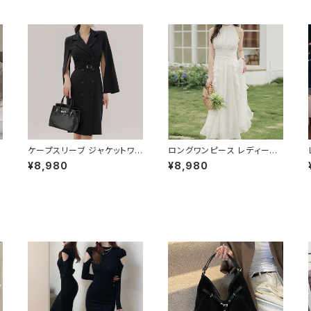
ケープスリーブ ジャケットワン
ロングワンピース レディース
ピース ベルト付き ワンピース
シフォン フリル ハイネック ノ
¥8,980
¥8,980
レディース 長袖 襟付き タイト
ースリーブ フレア Aライン エ
スーツ風 上品 きれいめ 韓国
レガント 清楚 上品 韓国風 き
風 大人エレガント 通勤 オフィ
れいめ 美ライン ウエストマー
O
ス OL デート 二次会 結婚式
ク 春 夏 秋 冬 お呼ばれ デー
春 夏 秋 冬 お呼ばれ ブラック
ト 食事会 フォーマル リゾート
い
ベージュ おしゃれ 高見え 20
パーティー 人気 大人可愛い
代 30代 40代 フォーマル 体
ホワイト C-OSS0158
ョ
型カバー 人気 トレンド C-O
SS0136
2