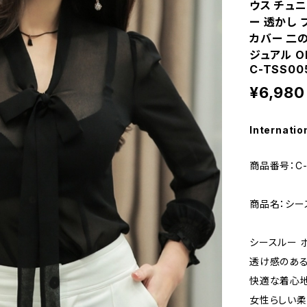
ウス チュニ
ー 透かし 
カバー 二の
ジュアル OL
C-TSS00
¥6,980
Internatio
商品番号：C-
商品名：シー
シースルー 
透け感のある
快適な着心地
女性らしい柔