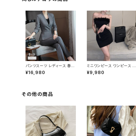
タイ ブラウスシャツ 体型カバ
ー 二の腕カバー シンプル シ
ャツブラウス オフィス カジュ
アル OL 上品 大人 S M L XL
10代 20代 30代 40代 C-T
SS0053
パンツスーツ レディース 春夏
ミニワンピース ワンピース フ
秋冬 春 夏 秋 冬 黒 紺 スーツ
ェザーデザイン タイトワンピ
¥16,980
¥9,980
上下セット 2点セット ジャケッ
ース チューブトップ レディー
ト パンツ セットアップ セットア
ス 春夏 秋冬 春 夏 秋 冬 黒
ップスーツ 長袖 ノーカラー タ
ミニ ノースリーブ タイトワン
イト ビジネススーツ ロング
ピ 態度ドレス ワンピドレス 
パンツスーツ ロングパンツ ペ
L エレガント フォーマル ブラ
その他の商品
プラム ノーカラースーツ ペプ
ック ボルドー ホワイト 大き
ラムジャケット レディーススー
サイズ きれいめ ドレスワンピ
ツ 大きいサイズ オフィス OL
ース お呼ばれ 韓国 ファッシ
オフィスカジュアル ビジネス
ン オフィスカジュアル 韓国風
結婚式 パーティー お呼ばれ
キャバドレス ナイトドレス ナ
ブラック ネイビー グレー S M
イトワンピ カジュアル 10代 
L XL 2XL 3XL 4XL 5XL 10
0代 30代 40代 C-OSS012
代 20代 30代 40代 C-WA
7
W1079