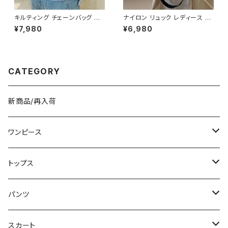
キルティング チェーンバッグ シ
ナイロン リュック レディース ミ
ョルダーバッグ 斜めがけバッグ
ニバックパック 2WAY ショルダ
¥7,980
¥6,980
レディース 韓国風 小さめ バッ
ー 肩掛け ハンドバッグ 軽量 カ
グ ゴールド金具 上品 おしゃれ
ジュアル 旅行 通勤 通学 ブラッ
人気 ブラック ベージュ 2色展開
ク アイボリー K-B0219
K-B0223
CATEGORY
新商品/再入荷
ワンピース
ミニ/ショート
トップス
ミディアム/ミモレ
Tシャツ/カットソー
パンツ
ロング/マキシ
タンクトップ/キャミソール
ショート丈
スカート