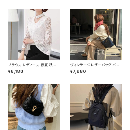
国風 おしゃれ 多収納 旅行 軽量
通学 おしゃれ 2色展開 K-B021
多機能 かわいい 6色展開 K-B
0
0218
ブラウス レディース 春夏 秋冬
ヴィンテージレザーバッグ バケ
春 夏 秋 冬 白 シャツ トップス
ツ型ショルダーバッグ レディース
¥6,180
¥7,980
フレアスリーブ チョーカー風 ラ
ショルダー バッグ ショルダーバ
ッパ袖 袖コン フリル 7分袖 トッ
ッグ ブラック ブラウン 高級感
プス チュニック フリルブラウス
韓国風ファッション 大人可愛い
ホワイト ベージュ ダークグリー
人気アイテム 秋冬 春コーデ K-
ン コーヒー 韓国 ゆったり シー
B0209
スルー チョーカーネック ブラウ
スシャツ 体型カバー 二の腕カバ
ー シンプル シャツブラウス オフ
ィス カジュアル OL 上品 大人 1
0代 20代 30代 40代 C-TSS
0052