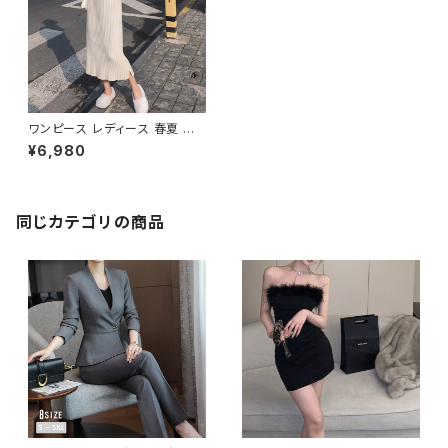
ワンピース レディース 春夏 秋
冬 春 夏 秋 冬 黒 タイトワンピ
¥6,980
ース ニットワンピース 長袖 ミモ
レ丈 リブ ニットワンピ リブニッ
ト 長袖ワンピース リブ ミディア
ムワンピース きれいめ 韓国 タ
イトニットワンピース ミモレ ひ
同じカテゴリの商品
ざ丈ワンピース 韓国ファッショ
ン OL カジュアル ハイネック ア
イボリー ピンクパープル ブラッ
ク シンプル 10代 20代 30代 4
0代 C-OSS0089