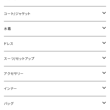
袖付き
シャツ/ブラウス
クロップド丈
ミニ/ショート
コート/ジャケット
ノースリーブ
ベアトップ/チューブトップ
ロング丈
ミディアム/ミモレ
コート
水着
その他
カーディガン/ボレロ
デニム
ロング
ジャケット
タンキニ
ドレス
チュニック
ニット/セーター
レギンス
その他
その他
バンドゥビキニ
ミニ/ショート
スーツ/セットアップ
パーカー
その他
ワンピース
ミディアム/ミモレ
パンツスーツ
アクセサリー
スウェット/トレーナー
オールインワン
ラッシュガード
ロング/マキシ
スカートスーツ
ネックレス
インナー
その他
その他
袖付き
その他
ブレスレット
ブラ/ブラトップ/ベアトップ
バッグ