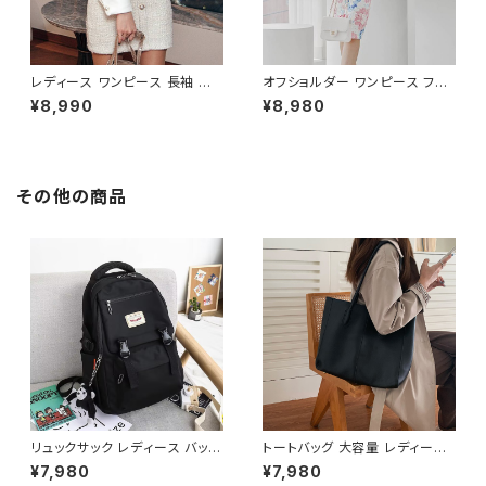
レディース ワンピース 長袖 シャ
オフショルダー ワンピース フラ
ツワンピース ツイード切替 ミニ
ワー柄 タイトワンピース ドレス
¥8,990
¥8,980
ワンピース 上品 フォーマル ホ
花柄ワンピ 春夏 エレガント 大
ワイト 韓国ファッション きれい
人可愛い 韓国風ワンピース デ
め エレガント 通勤 オフィス 二
ート きれいめ 清楚 お呼ばれ 二
次会 パーティー デート 大人女
次会 パーティー 結婚式 披露宴
子 体型カバー 美ライン 春 秋
同窓会 上品 シルエット 美スタ
その他の商品
冬 着痩せ効果 きちんと見え カ
イル 体型カバー ピンク ワンタ
ジュアル エレガントスタイル S
イプ C-OSS0232
M L XL C-OSS0176
リュックサック レディース バック
トートバッグ 大容量 レディース
パック 通学バッグ カジュアルリ
フェイクレザー 無地 シンプル
¥7,980
¥7,980
ュック 大容量 高校生 中学生 韓
バッグ A4対応 ママバッグ 通勤