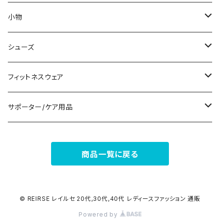
ノースリーブ
ピアス
ショーツ
サブバッグ
小物
パンツドレス
コサージュ
タンクトップ/キャミソール
クラッチバッグ
マフラー/スカーフ/ストール
シューズ
ナイトドレス
リング
半袖/5分
トートバッグ
財布
スニーカー
フィットネスウェア
その他
その他
7分/長袖
ショルダーバッグ
アクセサリーケース
ブーツ
セット販売
サポーター/ケア用品
6点セット～
補正/補整
フォーマルバッグ
パンプス
トップス
サポーター
商品一覧に戻る
5点セット
足用サポーター
ペチコート/ペチパンツ
カジュアルバッグ
サンダル
ボトムス
4点セット
その他
バックパック
その他
タイツ
© REIRSE レイルセ 20代,30代,40代 レディースファッション 通販
Powered by
3点セット