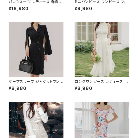
パンツスーツ レディース 春夏
ミニワンピース ワンピース フェ
秋冬 春 夏 秋 冬 黒 紺 スーツ
ザーデザイン タイトワンピース
¥16,980
¥9,980
上下セット 2点セット ジャケット
チューブトップ レディース 春夏
パンツ セットアップ セットアップ
秋冬 春 夏 秋 冬 黒 ミニ ノース
スーツ 長袖 ノーカラー タイト
リーブ タイトワンピ 態度ドレス
ビジネススーツ ロング パンツス
ワンピドレス OL エレガント フ
ーツ ロングパンツ ペプラム ノー
ォーマル ブラック ボルドー ホワ
カラースーツ ペプラムジャケット
イト 大きいサイズ きれいめ ドレ
レディーススーツ 大きいサイズ
スワンピース お呼ばれ 韓国 フ
オフィス OL オフィスカジュアル
ァッション オフィスカジュアル 韓
ビジネス 結婚式 パーティー お
国風 キャバドレス ナイトドレス
呼ばれ ブラック ネイビー グレ
ナイトワンピ カジュアル 10代 2
ー S M L XL 2XL 3XL 4XL 5
0代 30代 40代 C-OSS0127
XL 10代 20代 30代 40代 C-
WAW1079
ケープスリーブ ジャケットワンピ
ロングワンピース レディース シ
ース ベルト付き ワンピース レデ
フォン フリル ハイネック ノース
¥8,980
¥8,980
ィース 長袖 襟付き タイト スー
リーブ フレア Aライン エレガン
ツ風 上品 きれいめ 韓国風 大人
ト 清楚 上品 韓国風 きれいめ
エレガント 通勤 オフィス OL デ
美ライン ウエストマーク 春 夏
ート 二次会 結婚式 春 夏 秋 冬
秋 冬 お呼ばれ デート 食事会
お呼ばれ ブラック ベージュ お
フォーマル リゾート パーティー
しゃれ 高見え 20代 30代 40代
人気 大人可愛い ホワイト C-O
フォーマル 体型カバー 人気 トレ
SS0158
ンド C-OSS0136