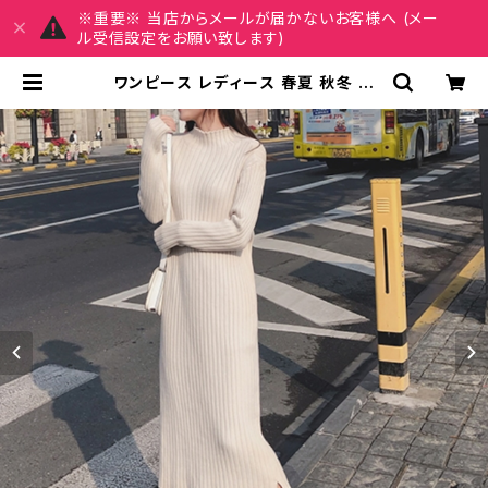
※重要※ 当店からメールが届かないお客様へ (メー
ル受信設定をお願い致します)
ワンピース レディース 春夏 秋冬 春
夏 秋 冬 黒 タイトワンピース ニット
ワンピース 長袖 ミモレ丈 リブ ニット
ワンピ リブニット 長袖ワンピース リ
ブ ミディアムワンピース きれいめ 韓
国 タイトニットワンピース ミモレ ひ
ざ丈ワンピース 韓国ファッション OL
カジュアル ハイネック アイボリー ピ
ンクパープル ブラック シンプル 10代
20代 30代 40代 C-OSS0089 |
REIRSE レイルセ 20代,30代,40代
レディースファッション 通販