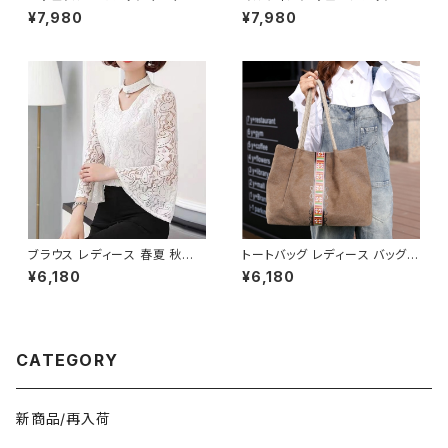
グ ショルダーバッグ レディース
ョルダーバッグ 斜めがけバッグ
¥7,980
¥7,980
バッグ 軽量 編み 大容量 夏 韓
レディース 韓国風 小さめ バッ
国ファッション カジュアル シン
グ ゴールド金具 上品 おしゃれ
プル ナチュラル ガーリー コーデ
人気 ブラック ベージュ 2色展開
春夏 おしゃれ 人気 2色展開 K-
K-B0223
B0233
ブラウス レディース 春夏 秋冬
トートバッグ レディース バッグ
春 夏 秋 冬 白 シャツ トップス
春夏 秋冬 春 夏 秋 冬 シンプル
¥6,180
¥6,180
フレアスリーブ チョーカー風 ラ
トートバッグ バッグ かばん キャ
ッパ袖 袖コン フリル 7分袖 トッ
ンバストート キャンバス地 お出
プス チュニック フリルブラウス
かけ バック シンプル コーヒー
ホワイト ベージュ ダークグリー
グレー アイボリー ネイビー デ
ン コーヒー 韓国 ゆったり シー
ート 帆布 通勤 通学 通勤バッグ
CATEGORY
スルー チョーカーネック ブラウ
オフィスカジュアル デイリー お
スシャツ 体型カバー 二の腕カバ
出かけ オフィス カジュアル OL
ー シンプル シャツブラウス オフ
上品 大人 10代 20代 30代 40
ィス カジュアル OL 上品 大人 1
代 K-B0047
新商品/再入荷
0代 20代 30代 40代 C-TSS
0052