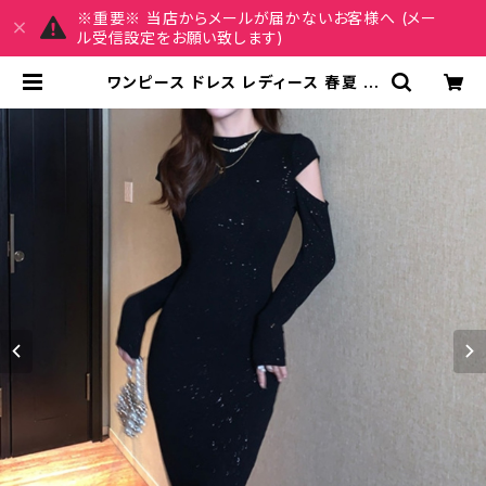
※重要※ 当店からメールが届かないお客様へ (メー
ル受信設定をお願い致します)
ワンピース ドレス レディース 春夏 秋
冬 春 夏 秋 冬 黒 タイトワンピース タ
イトドレス 長袖 ワンピース ドレスワ
ンピース ミディアムドレス ワンピース
きれいめ 韓国 タイトワンピース ミモ
レドレス ひざ丈ワンピース ラメ シン
プル オープンショルダー カットショル
ダー ワンピースドレス 韓国ファッショ
ン OL カジュアル オフィスカジュアル
結婚式 パーティー ブラック お呼ばれ
シンプル 10代 20代 30代 40代 C-
OSS0076 | REIRSE レイルセ 20
代,30代,40代 レディースファッショ
ン 通販