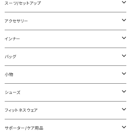
チュニック
ニット/セーター
レギンス
その他
その他
バンドゥビキニ
ミニ/ショート
スーツ/セットアップ
パーカー
その他
ワンピース
ミディアム/ミモレ
パンツスーツ
アクセサリー
スウェット/トレーナー
オールインワン
ラッシュガード
ロング/マキシ
スカートスーツ
ネックレス
インナー
その他
その他
袖付き
その他
ブレスレット
ブラ/ブラトップ/ベアトップ
バッグ
ノースリーブ
ピアス
ショーツ
サブバッグ
小物
パンツドレス
コサージュ
タンクトップ/キャミソール
クラッチバッグ
マフラー/スカーフ/ストール
シューズ
ナイトドレス
リング
半袖/5分
トートバッグ
財布
スニーカー
フィットネスウェア
その他
その他
7分/長袖
ショルダーバッグ
アクセサリーケース
ブーツ
セット販売
サポーター/ケア用品