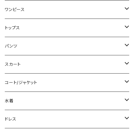
ワンピース
ミニ/ショート
トップス
ミディアム/ミモレ
Tシャツ/カットソー
パンツ
ロング/マキシ
タンクトップ/キャミソール
ショート丈
スカート
袖付き
シャツ/ブラウス
クロップド丈
ミニ/ショート
コート/ジャケット
ノースリーブ
ベアトップ/チューブトップ
ロング丈
ミディアム/ミモレ
コート
水着
その他
カーディガン/ボレロ
デニム
ロング
ジャケット
タンキニ
ドレス