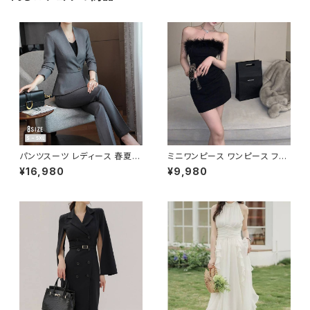
プル オープンショルダー カット
ショルダー ワンピースドレス 韓
国ファッション OL カジュアル
オフィスカジュアル 結婚式 パー
ティー ブラック お呼ばれ シンプ
ル 10代 20代 30代 40代 C-O
SS0076
パンツスーツ レディース 春夏
ミニワンピース ワンピース フェ
秋冬 春 夏 秋 冬 黒 紺 スーツ
ザーデザイン タイトワンピース
¥16,980
¥9,980
上下セット 2点セット ジャケット
チューブトップ レディース 春夏
パンツ セットアップ セットアップ
秋冬 春 夏 秋 冬 黒 ミニ ノース
スーツ 長袖 ノーカラー タイト
リーブ タイトワンピ 態度ドレス
ビジネススーツ ロング パンツス
ワンピドレス OL エレガント フ
ーツ ロングパンツ ペプラム ノー
ォーマル ブラック ボルドー ホワ
カラースーツ ペプラムジャケット
イト 大きいサイズ きれいめ ドレ
レディーススーツ 大きいサイズ
スワンピース お呼ばれ 韓国 フ
オフィス OL オフィスカジュアル
ァッション オフィスカジュアル 韓
ビジネス 結婚式 パーティー お
国風 キャバドレス ナイトドレス
呼ばれ ブラック ネイビー グレ
ナイトワンピ カジュアル 10代 2
ー S M L XL 2XL 3XL 4XL 5
0代 30代 40代 C-OSS0127
XL 10代 20代 30代 40代 C-
WAW1079