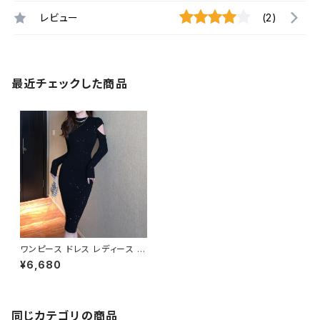
レビュー
(2)
最近チェックした商品
ワンピース ドレス レディース 春
夏 秋冬 春 夏 秋 冬 黒 タイトワ
¥6,680
ンピース タイトドレス 長袖 ワン
ピース ドレスワンピース ミディ
アムドレス ワンピース きれいめ
韓国 タイトワンピース ミモレド
レス ひざ丈ワンピース ラメ シン
同じカテゴリの商品