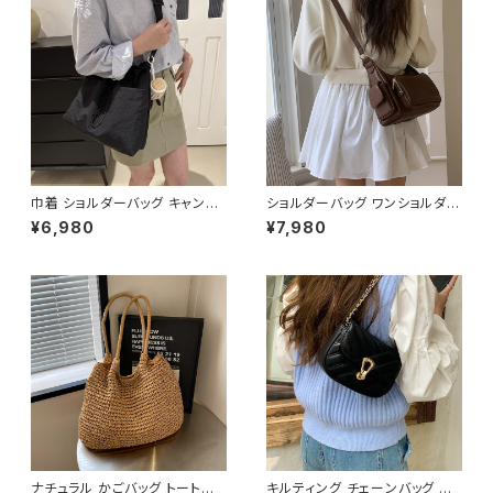
巾着 ショルダーバッグ キャンバ
ショルダーバッグ ワンショルダー
ス 肩掛けバッグ レディース バッ
バッグ レディース バッグ 肩掛け
¥6,980
¥7,980
グ 大容量 軽量 ナチュラル カジ
斜めがけ クロスボディ おしゃれ
ュアル 韓国風バッグ 春夏 秋冬
カジュアル 韓国風バッグ ブラッ
コーデ おしゃれ 人気 4色展開
ク ブラウン 収納力抜群 秋冬 春
K-B0227
夏コーデ K-B0212
ナチュラル かごバッグ トートバッ
キルティング チェーンバッグ シ