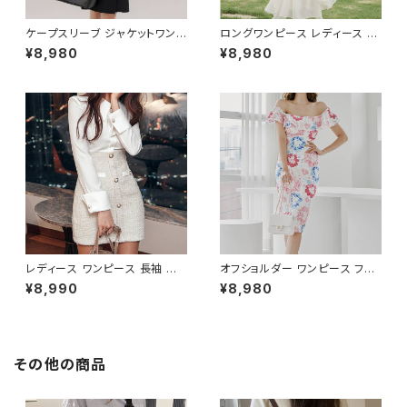
ケープスリーブ ジャケットワンピ
ロングワンピース レディース シ
ース ベルト付き ワンピース レデ
フォン フリル ハイネック ノース
¥8,980
¥8,980
ィース 長袖 襟付き タイト スー
リーブ フレア Aライン エレガン
ツ風 上品 きれいめ 韓国風 大人
ト 清楚 上品 韓国風 きれいめ
エレガント 通勤 オフィス OL デ
美ライン ウエストマーク 春 夏
ート 二次会 結婚式 春 夏 秋 冬
秋 冬 お呼ばれ デート 食事会
お呼ばれ ブラック ベージュ お
フォーマル リゾート パーティー
しゃれ 高見え 20代 30代 40代
人気 大人可愛い ホワイト C-O
フォーマル 体型カバー 人気 トレ
SS0158
ンド C-OSS0136
レディース ワンピース 長袖 シャ
オフショルダー ワンピース フラ
ツワンピース ツイード切替 ミニ
ワー柄 タイトワンピース ドレス
¥8,990
¥8,980
ワンピース 上品 フォーマル ホ
花柄ワンピ 春夏 エレガント 大
ワイト 韓国ファッション きれい
人可愛い 韓国風ワンピース デ
め エレガント 通勤 オフィス 二
ート きれいめ 清楚 お呼ばれ 二
次会 パーティー デート 大人女
次会 パーティー 結婚式 披露宴
子 体型カバー 美ライン 春 秋
同窓会 上品 シルエット 美スタ
その他の商品
冬 着痩せ効果 きちんと見え カ
イル 体型カバー ピンク ワンタ
ジュアル エレガントスタイル S
イプ C-OSS0232
M L XL C-OSS0176