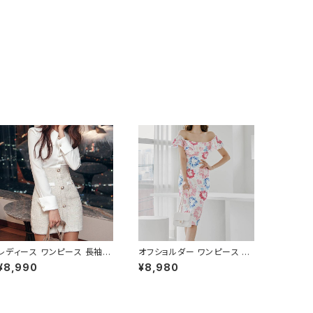
レディース ワンピース 長袖
オフショルダー ワンピース フ
シャツワンピース ツイード切
ラワー柄 タイトワンピース ド
¥8,990
¥8,980
替 ミニワンピース 上品 フォー
レス 花柄ワンピ 春夏 エレガ
マル ホワイト 韓国ファッショ
ント 大人可愛い 韓国風ワンピ
ン きれいめ エレガント 通勤
ース デート きれいめ 清楚 お
オフィス 二次会 パーティー デ
呼ばれ 二次会 パーティー 結