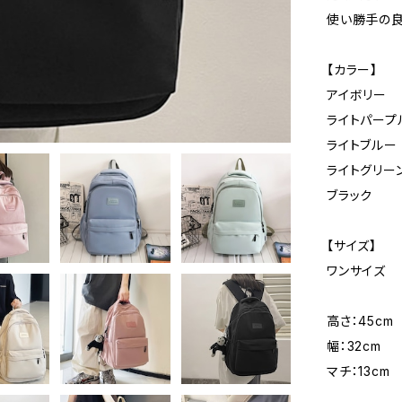
使い勝手の良
【カラー】
アイボリー
ライトパープ
ライトブルー
ライトグリー
ブラック
【サイズ】
ワンサイズ
高さ：45cm
幅：32cm
マチ：13cm