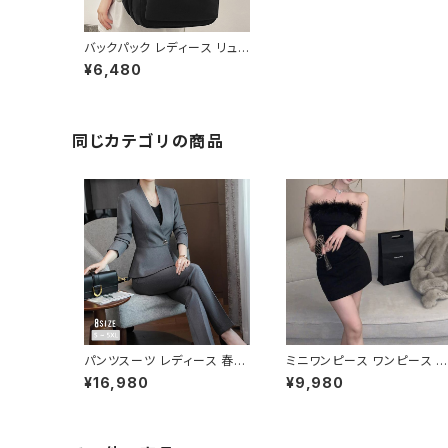
バックパック レディース リュッ
ク 春夏 秋冬 春 夏 秋 冬 黒
¥6,480
バッグ 大容量 リュックサック
かばん ロゴ 大きめ 学校リュ
ック 部活 合宿 旅行 通学 学
校バッグ 高校生 中学生 男の
子 女の子 A4 B4 シンプル バ
同じカテゴリの商品
ッグパック バック ロゴ ブラッ
ク アイボリー ライトグリーン
ライトパープル ライトブルー
バッグパック 学校 カレッジコ
ーデ カジュアル デイリー お
出かけ K-B0037
パンツスーツ レディース 春夏
ミニワンピース ワンピース フ
秋冬 春 夏 秋 冬 黒 紺 スーツ
ェザーデザイン タイトワンピ
¥16,980
¥9,980
上下セット 2点セット ジャケッ
ース チューブトップ レディー
ト パンツ セットアップ セットア
ス 春夏 秋冬 春 夏 秋 冬 黒
ップスーツ 長袖 ノーカラー タ
ミニ ノースリーブ タイトワン
イト ビジネススーツ ロング
ピ 態度ドレス ワンピドレス 