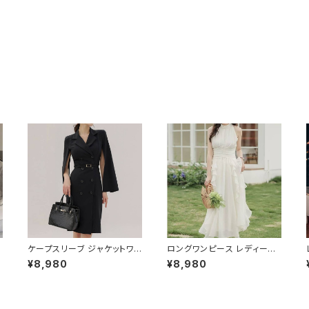
ケープスリーブ ジャケットワン
ロングワンピース レディース
ピース ベルト付き ワンピース
シフォン フリル ハイネック ノ
¥8,980
¥8,980
レディース 長袖 襟付き タイト
ースリーブ フレア Aライン エ
スーツ風 上品 きれいめ 韓国
レガント 清楚 上品 韓国風 き
風 大人エレガント 通勤 オフィ
れいめ 美ライン ウエストマー
O
ス OL デート 二次会 結婚式
ク 春 夏 秋 冬 お呼ばれ デー