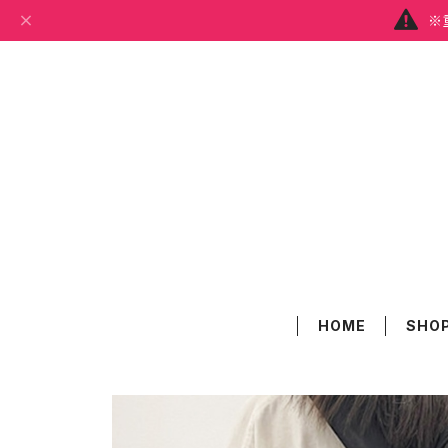
※
HOME
SHOP