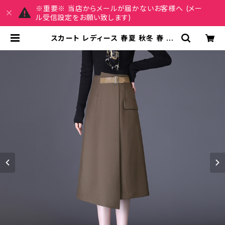
※重要※ 当店からメールが届かないお客様へ (メー
ル受信設定をお願い致します)
スカート レディース 春夏 秋冬 春 夏
秋 冬 黒 Aラインスカート ラップスカ
ート ミディアム丈 ミモレ丈 ミモレス
カート ひざ丈スカート モード 韓国 フ
ァッション きれいめ オフィスカジュア
ル 上品 ミディアム ひざ下 ひざ丈 ブラ
ック カーキ ブラウン オフィス カジュ
アル OL 上品 大人 10代 20代 30代
40代 C-SAW0024 | REIRSE レ
イルセ 20代,30代,40代 レディース
ファッション 通販