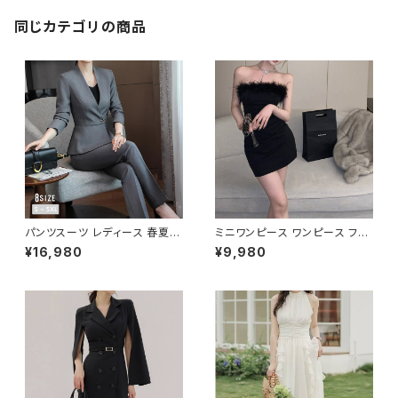
れいめ オフィスカジュアル 上品
ミディアム ひざ下 ひざ丈 ブラッ
同じカテゴリの商品
ク カーキ ブラウン オフィス カ
ジュアル OL 上品 大人 10代 2
0代 30代 40代 C-SAW0024
パンツスーツ レディース 春夏
ミニワンピース ワンピース フェ
秋冬 春 夏 秋 冬 黒 紺 スーツ
ザーデザイン タイトワンピース
¥16,980
¥9,980
上下セット 2点セット ジャケット
チューブトップ レディース 春夏
パンツ セットアップ セットアップ
秋冬 春 夏 秋 冬 黒 ミニ ノース
スーツ 長袖 ノーカラー タイト
リーブ タイトワンピ 態度ドレス
ビジネススーツ ロング パンツス
ワンピドレス OL エレガント フ
ーツ ロングパンツ ペプラム ノー
ォーマル ブラック ボルドー ホワ
カラースーツ ペプラムジャケット
イト 大きいサイズ きれいめ ドレ
レディーススーツ 大きいサイズ
スワンピース お呼ばれ 韓国 フ
オフィス OL オフィスカジュアル
ァッション オフィスカジュアル 韓
ビジネス 結婚式 パーティー お
国風 キャバドレス ナイトドレス
呼ばれ ブラック ネイビー グレ
ナイトワンピ カジュアル 10代 2
ー S M L XL 2XL 3XL 4XL 5
0代 30代 40代 C-OSS0127