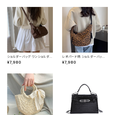
ジュアル エレガントスタイル S
イプ C-OSS0232
M L XL C-OSS0176
ショルダーバッグ ワンショルダー
レオパード柄 ショルダーバッグ
バッグ レディース バッグ 肩掛け
ワンショルダーバッグ レディース
¥7,980
¥7,980
斜めがけ クロスボディ おしゃれ
ヒョウ柄 バッグ カジュアル 軽量
カジュアル 韓国風バッグ ブラッ
大容量 韓国風 秋冬 春夏 おしゃ
ク ブラウン 収納力抜群 秋冬 春
れ コーデ 人気 2色展開 K-B02
夏コーデ K-B0212
20