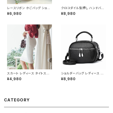
レースリボン かごバッグ ショル
クロコダイル型押し ハンドバッ
ダーバッグ レディース 韓国風
グ ショルダーバッグ チェーン付
¥6,980
¥8,980
春夏 ナチュラルスタイル リゾー
きバッグ レディース バッグ おし
トコーデ 人気 軽量 おしゃれ 2
ゃれ 高見え コンパクト フォーマ
色展開 K-B0231
ル バッグ 4色展開 K-B0205
スカート レディース タイトスカ
ショルダーバッグ レディース 斜
ート ミディアム ペンシルスカー
めがけ 小さめ 2way バッグ 合
¥4,980
¥8,980
ト スリット 白 ホワイト ハイウエ
皮 軽量 ミニバッグ おしゃれ 可
スト ひざ丈 ひざ下 ミディアムス
愛い カジュアル K-B0203
カート スーツ お呼ばれ パーテ
ィー 結婚式 コルセット風 春 夏
春夏 ミディアムタイトスカート
CATEGORY
C-SSS0002