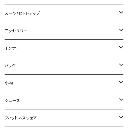
チュニック
ニット/セーター
レギンス
その他
その他
バンドゥビキニ
ミニ/ショート
スーツ/セットアップ
パーカー
その他
ワンピース
ミディアム/ミモレ
パンツスーツ
アクセサリー
スウェット/トレーナー
オールインワン
ラッシュガード
ロング/マキシ
スカートスーツ
ネックレス
インナー
その他
その他
袖付き
その他
ブレスレット
ブラ/ブラトップ/ベアトップ
バッグ
ノースリーブ
ピアス
ショーツ
サブバッグ
小物
パンツドレス
コサージュ
タンクトップ/キャミソール
クラッチバッグ
マフラー/スカーフ/ストール
シューズ
ナイトドレス
リング
半袖/5分
トートバッグ
財布
スニーカー
フィットネスウェア