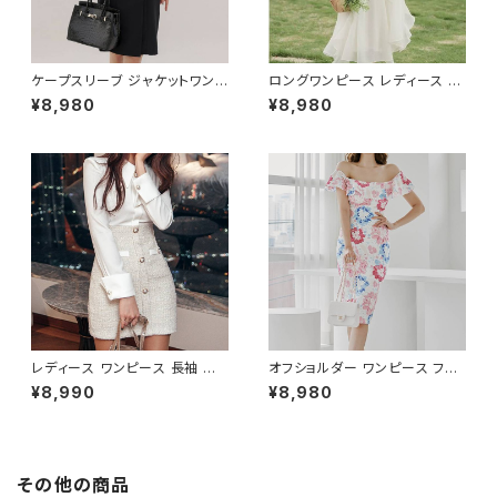
XL 10代 20代 30代 40代 C-
WAW1079
ケープスリーブ ジャケットワンピ
ロングワンピース レディース シ
ース ベルト付き ワンピース レデ
フォン フリル ハイネック ノース
¥8,980
¥8,980
ィース 長袖 襟付き タイト スー
リーブ フレア Aライン エレガン
ツ風 上品 きれいめ 韓国風 大人
ト 清楚 上品 韓国風 きれいめ
エレガント 通勤 オフィス OL デ
美ライン ウエストマーク 春 夏
ート 二次会 結婚式 春 夏 秋 冬
秋 冬 お呼ばれ デート 食事会
お呼ばれ ブラック ベージュ お
フォーマル リゾート パーティー
しゃれ 高見え 20代 30代 40代
人気 大人可愛い ホワイト C-O
フォーマル 体型カバー 人気 トレ
SS0158
ンド C-OSS0136
レディース ワンピース 長袖 シャ
オフショルダー ワンピース フラ
ツワンピース ツイード切替 ミニ
ワー柄 タイトワンピース ドレス
¥8,990
¥8,980
ワンピース 上品 フォーマル ホ
花柄ワンピ 春夏 エレガント 大
ワイト 韓国ファッション きれい
人可愛い 韓国風ワンピース デ
め エレガント 通勤 オフィス 二
ート きれいめ 清楚 お呼ばれ 二
次会 パーティー デート 大人女
次会 パーティー 結婚式 披露宴
子 体型カバー 美ライン 春 秋
同窓会 上品 シルエット 美スタ
その他の商品
冬 着痩せ効果 きちんと見え カ
イル 体型カバー ピンク ワンタ