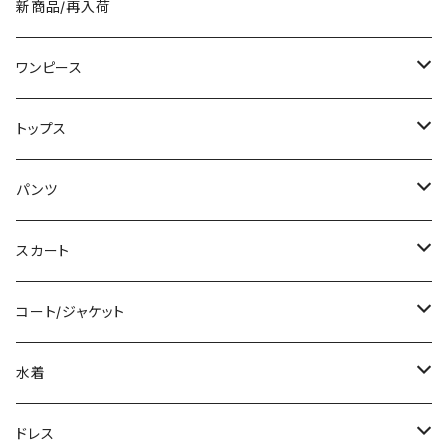
新商品/再入荷
ワンピース
ミニ/ショート
トップス
ミディアム/ミモレ
Tシャツ/カットソー
パンツ
ロング/マキシ
タンクトップ/キャミソール
ショート丈
スカート
袖付き
シャツ/ブラウス
クロップド丈
ミニ/ショート
コート/ジャケット
ノースリーブ
ベアトップ/チューブトップ
ロング丈
ミディアム/ミモレ
コート
水着
その他
カーディガン/ボレロ
デニム
ロング
ジャケット
タンキニ
ドレス