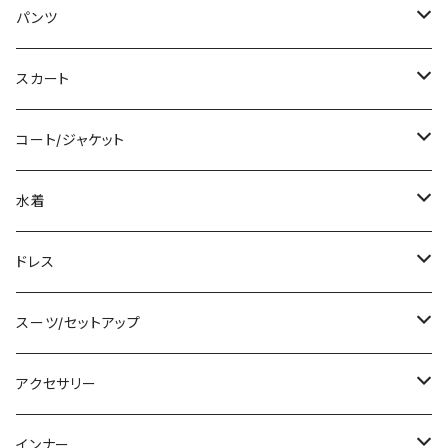
ミディアム/ミモレ
Tシャツ/カットソー
パンツ
ロング/マキシ
タンクトップ/キャミソール
ショート丈
スカート
袖付き
シャツ/ブラウス
クロップド丈
ミニ/ショート
コート/ジャケット
ノースリーブ
ベアトップ/チューブトップ
ロング丈
ミディアム/ミモレ
コート
水着
その他
カーディガン/ボレロ
デニム
ロング
ジャケット
タンキニ
ドレス
チュニック
ニット/セーター
レギンス
その他
その他
バンドゥビキニ
ミニ/ショート
スーツ/セットアップ
パーカー
その他
ワンピース
ミディアム/ミモレ
パンツスーツ
アクセサリー
スウェット/トレーナー
オールインワン
ラッシュガード
ロング/マキシ
スカートスーツ
ネックレス
インナー