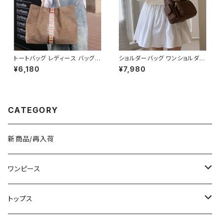
アル デイリー お出かけ K-B00
ィス カジュアル OL 上品 大人 1
43
0代 20代 30代 40代 C-TSS
0052
トートバッグ レディース バッグ
ショルダーバッグ ワンショルダー
春夏 秋冬 春 夏 秋 冬 シンプル
バッグ レディース バッグ 肩掛け
¥6,180
¥7,980
トートバッグ バッグ かばん キャ
斜めがけ クロスボディ おしゃれ
ンバストート キャンバス地 お出
カジュアル 韓国風バッグ ブラッ
かけ バック シンプル コーヒー
ク ブラウン 収納力抜群 秋冬 春
グレー アイボリー ネイビー デ
夏コーデ K-B0212
ート 帆布 通勤 通学 通勤バッグ
CATEGORY
オフィスカジュアル デイリー お
出かけ オフィス カジュアル OL
上品 大人 10代 20代 30代 40
代 K-B0047
新商品/再入荷
ワンピース
ミニ/ショート
トップス