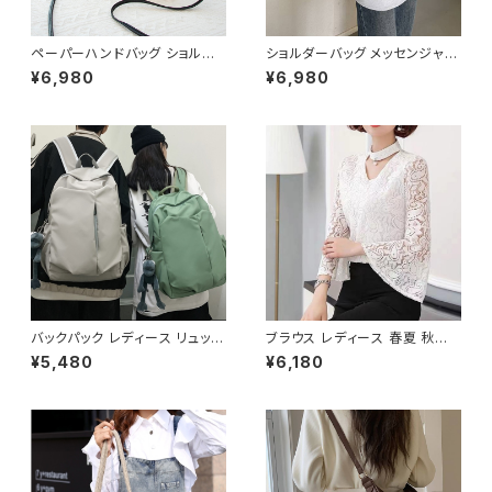
ペーパーハンドバッグ ショルダ
ショルダーバッグ メッセンジャー
ーバッグ パールチャームバッグ
バッグ 韓国バッグ レディース 斜
¥6,980
¥6,980
レディース バック 軽量 カジュア
めがけ 軽量 シンプル 大容量 可
ル おしゃれ 斜めがけ 春夏 人気
愛い ブラック ライトブルー ライ
5色展開 K-B0202
トイエロー ベージュ オレンジ
レッド ピンク K-B0208
バックパック レディース リュック
ブラウス レディース 春夏 秋冬
春夏 秋冬 春 夏 秋 冬 黒 バッグ
春 夏 秋 冬 白 シャツ トップス
¥5,480
¥6,180
大容量 リュックサック かばん ロ
フレアスリーブ チョーカー風 ラ
ゴ 大きめ 学校リュック 部活 合
ッパ袖 袖コン フリル 7分袖 トッ
宿 旅行 通学 学校バッグ 高校生
プス チュニック フリルブラウス
中学生 男の子 女の子 A4 B4
ホワイト ベージュ ダークグリー
シンプル バッグパック バック ロ
ン コーヒー 韓国 ゆったり シー
ゴ ブラック アイボリー ピンク ラ
スルー チョーカーネック ブラウ
イトグリーン グレー バッグパッ
スシャツ 体型カバー 二の腕カバ
ク 学校 カレッジコーデ カジュ
ー シンプル シャツブラウス オフ