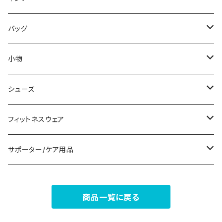
その他
その他
袖付き
その他
ブレスレット
ブラ/ブラトップ/ベアトップ
バッグ
ノースリーブ
ピアス
ショーツ
サブバッグ
小物
パンツドレス
コサージュ
タンクトップ/キャミソール
クラッチバッグ
マフラー/スカーフ/ストール
シューズ
ナイトドレス
リング
半袖/5分
トートバッグ
財布
スニーカー
フィットネスウェア
その他
その他
7分/長袖
ショルダーバッグ
アクセサリーケース
ブーツ
セット販売
サポーター/ケア用品
6点セット～
補正/補整
フォーマルバッグ
パンプス
トップス
サポーター
商品一覧に戻る
5点セット
足用サポーター
ペチコート/ペチパンツ
カジュアルバッグ
サンダル
ボトムス