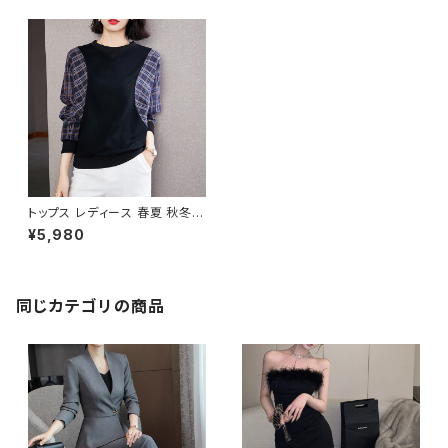
トップス レディース 春夏 秋冬
春 夏 秋 冬 黒 カットソー チェッ
¥5,980
ク柄 ドルマン シャツ 長袖 レイ
ヤード 長袖トップス チュニック
チェック柄 カットソー チェック柄
カットソー ブラック 韓国 ゆった
り 長袖トップス オフィス カジュ
同じカテゴリの商品
アル OL 上品 大人 10代 20代
30代 40代 C-TSS0049