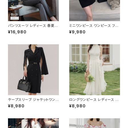
パンツスーツ レディース 春夏
ミニワンピース ワンピース フェ
秋冬 春 夏 秋 冬 黒 紺 スーツ
ザーデザイン タイトワンピース
¥16,980
¥9,980
上下セット 2点セット ジャケット
チューブトップ レディース 春夏
パンツ セットアップ セットアップ
秋冬 春 夏 秋 冬 黒 ミニ ノース
スーツ 長袖 ノーカラー タイト
リーブ タイトワンピ 態度ドレス
ビジネススーツ ロング パンツス
ワンピドレス OL エレガント フ
ーツ ロングパンツ ペプラム ノー
ォーマル ブラック ボルドー ホワ
カラースーツ ペプラムジャケット
イト 大きいサイズ きれいめ ドレ
レディーススーツ 大きいサイズ
スワンピース お呼ばれ 韓国 フ
オフィス OL オフィスカジュアル
ァッション オフィスカジュアル 韓
ビジネス 結婚式 パーティー お
国風 キャバドレス ナイトドレス
呼ばれ ブラック ネイビー グレ
ナイトワンピ カジュアル 10代 2
ー S M L XL 2XL 3XL 4XL 5
0代 30代 40代 C-OSS0127
XL 10代 20代 30代 40代 C-
WAW1079
ケープスリーブ ジャケットワンピ
ロングワンピース レディース シ
ース ベルト付き ワンピース レデ
フォン フリル ハイネック ノース
¥8,980
¥8,980
ィース 長袖 襟付き タイト スー
リーブ フレア Aライン エレガン
ツ風 上品 きれいめ 韓国風 大人
ト 清楚 上品 韓国風 きれいめ
エレガント 通勤 オフィス OL デ
美ライン ウエストマーク 春 夏
ート 二次会 結婚式 春 夏 秋 冬
秋 冬 お呼ばれ デート 食事会
お呼ばれ ブラック ベージュ お
フォーマル リゾート パーティー