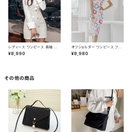
しゃれ 高見え 20代 30代 40代
人気 大人可愛い ホワイト C-O
フォーマル 体型カバー 人気 トレ
SS0158
ンド C-OSS0136
レディース ワンピース 長袖 シャ
オフショルダー ワンピース フラ
ツワンピース ツイード切替 ミニ
ワー柄 タイトワンピース ドレス
¥8,990
¥8,980
ワンピース 上品 フォーマル ホ
花柄ワンピ 春夏 エレガント 大
ワイト 韓国ファッション きれい
人可愛い 韓国風ワンピース デ
め エレガント 通勤 オフィス 二
ート きれいめ 清楚 お呼ばれ 二
次会 パーティー デート 大人女
次会 パーティー 結婚式 披露宴
子 体型カバー 美ライン 春 秋
同窓会 上品 シルエット 美スタ
その他の商品
冬 着痩せ効果 きちんと見え カ
イル 体型カバー ピンク ワンタ
ジュアル エレガントスタイル S
イプ C-OSS0232
M L XL C-OSS0176