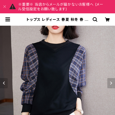
※重要※ 当店からメールが届かないお客様へ (メー
ル受信設定をお願い致します)
トップス レディース 春夏 秋冬 春 夏
秋 冬 黒 カットソー チェック柄 ドルマ
ン シャツ 長袖 レイヤード 長袖トップ
ス チュニック チェック柄 カットソー
チェック柄カットソー ブラック 韓国
ゆったり 長袖トップス オフィス カジュ
アル OL 上品 大人 10代 20代 30代
40代 C-TSS0049 | REIRSE レイ
ルセ 20代,30代,40代 レディースフ
ァッション 通販