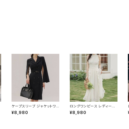
ケープスリーブ ジャケットワン
ロングワンピース レディース
ピース ベルト付き ワンピース
シフォン フリル ハイネック ノ
¥8,980
¥8,980
レディース 長袖 襟付き タイト
ースリーブ フレア Aライン エ
スーツ風 上品 きれいめ 韓国
レガント 清楚 上品 韓国風 き
風 大人エレガント 通勤 オフィ
れいめ 美ライン ウエストマー
O
ス OL デート 二次会 結婚式
ク 春 夏 秋 冬 お呼ばれ デー