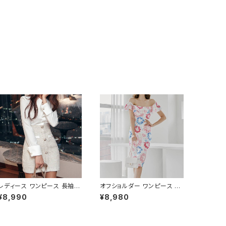
レディース ワンピース 長袖
オフショルダー ワンピース フ
シャツワンピース ツイード切
ラワー柄 タイトワンピース ド
¥8,990
¥8,980
替 ミニワンピース 上品 フォー
レス 花柄ワンピ 春夏 エレガ
マル ホワイト 韓国ファッショ
ント 大人可愛い 韓国風ワンピ
ン きれいめ エレガント 通勤
ース デート きれいめ 清楚 お
オフィス 二次会 パーティー デ
呼ばれ 二次会 パーティー 結