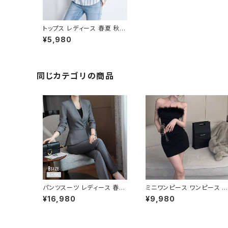
トップス レディース 春夏 秋冬
春 夏 秋 冬 白 ブラウス シャ
¥5,980
ツ ドルマン 長袖 レイヤード
長袖トップス チュニック ストラ
イプ カットソー ストライプシャ
ツ ホワイト ライトブルー 韓国
ゆったり 長袖トップス オフィ
同じカテゴリの商品
ス カジュアル OL 上品 大人 1
0代 20代 30代 40代 C-TS
S0048
パンツスーツ レディース 春夏
ミニワンピース ワンピース フ
秋冬 春 夏 秋 冬 黒 紺 スーツ
ェザーデザイン タイトワンピ
¥16,980
¥9,980
上下セット 2点セット ジャケッ
ース チューブトップ レディー
ト パンツ セットアップ セットア
ス 春夏 秋冬 春 夏 秋 冬 黒
ップスーツ 長袖 ノーカラー タ
ミニ ノースリーブ タイトワン
イト ビジネススーツ ロング
ピ 態度ドレス ワンピドレス 