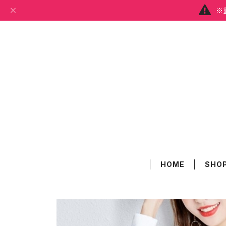
※
HOME
SHOP