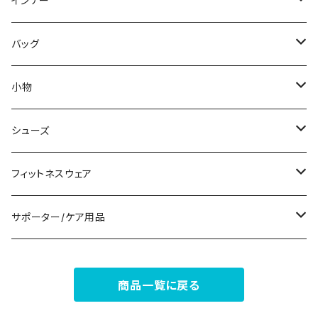
インナー
その他
その他
袖付き
その他
ブレスレット
ブラ/ブラトップ/ベアトップ
バッグ
ノースリーブ
ピアス
ショーツ
サブバッグ
小物
パンツドレス
コサージュ
タンクトップ/キャミソール
クラッチバッグ
マフラー/スカーフ/ストール
シューズ
ナイトドレス
リング
半袖/5分
トートバッグ
財布
スニーカー
フィットネスウェア
その他
その他
7分/長袖
ショルダーバッグ
アクセサリーケース
ブーツ
セット販売
サポーター/ケア用品
6点セット～
補正/補整
フォーマルバッグ
パンプス
トップス
サポーター
商品一覧に戻る
5点セット
足用サポーター
ペチコート/ペチパンツ
カジュアルバッグ
サンダル
ボトムス