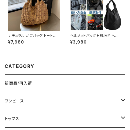
ナチュラル かごバッグ トートバッ
ヘルメットバッグ HELMY ヘルミ
グ ショルダーバッグ レディース
ー ヘルメット 収納 バッグ ケー
¥7,980
¥3,980
バッグ 軽量 編み 大容量 夏 韓
ス 入れ 自転車 バイク フルフェ
国ファッション カジュアル シン
イス ヘルメット入れ 撥水 防水
プル ナチュラル ガーリー コーデ
通勤 通学 盗難防止 男女兼用
春夏 おしゃれ 人気 2色展開 K-
春 夏 秋 冬 春夏 秋冬 大人 子
B0233
供 ヘルメット 雨 部活 運動 メン
CATEGORY
ズ レディース キッズ C-ASS00
01
新商品/再入荷
ワンピース
ミニ/ショート
トップス