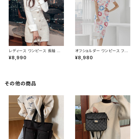
しゃれ 高見え 20代 30代 40代
人気 大人可愛い ホワイト C-O
フォーマル 体型カバー 人気 トレ
SS0158
ンド C-OSS0136
レディース ワンピース 長袖 シャ
オフショルダー ワンピース フラ
ツワンピース ツイード切替 ミニ
ワー柄 タイトワンピース ドレス
¥8,990
¥8,980
ワンピース 上品 フォーマル ホ
花柄ワンピ 春夏 エレガント 大
ワイト 韓国ファッション きれい
人可愛い 韓国風ワンピース デ
め エレガント 通勤 オフィス 二
ート きれいめ 清楚 お呼ばれ 二
次会 パーティー デート 大人女
次会 パーティー 結婚式 披露宴
子 体型カバー 美ライン 春 秋
同窓会 上品 シルエット 美スタ
その他の商品
冬 着痩せ効果 きちんと見え カ
イル 体型カバー ピンク ワンタ
ジュアル エレガントスタイル S
イプ C-OSS0232
M L XL C-OSS0176