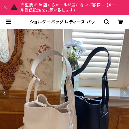
※重要※ 当店からメールが届かないお客様へ (メー
ル受信設定をお願い致します)
ショルダーバッグ レディース バッグ
春夏 秋冬 春 夏 秋 冬 黒 バッグ ハン
ドバッグ 肩掛け かばん ショルダーバ
ック お出かけ バック ハンドバック 肩
掛けバッグ シンプル ショルダー ホワ
イト ブラック デート 通勤バッグ オフ
ィスカジュアル デイリー お出かけ オ
フィス カジュアル OL 上品 大人 10代
20代 30代 40代 K-B0027 | REI
RSE レイルセ 20代,30代,40代 レ
ディースファッション 通販