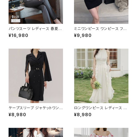
パンツスーツ レディース 春夏
ミニワンピース ワンピース フェ
秋冬 春 夏 秋 冬 黒 紺 スーツ
ザーデザイン タイトワンピース
¥16,980
¥9,980
上下セット 2点セット ジャケット
チューブトップ レディース 春夏
パンツ セットアップ セットアップ
秋冬 春 夏 秋 冬 黒 ミニ ノース
スーツ 長袖 ノーカラー タイト
リーブ タイトワンピ 態度ドレス
ビジネススーツ ロング パンツス
ワンピドレス OL エレガント フ
ーツ ロングパンツ ペプラム ノー
ォーマル ブラック ボルドー ホワ
カラースーツ ペプラムジャケット
イト 大きいサイズ きれいめ ドレ
レディーススーツ 大きいサイズ
スワンピース お呼ばれ 韓国 フ
オフィス OL オフィスカジュアル
ァッション オフィスカジュアル 韓
ビジネス 結婚式 パーティー お
国風 キャバドレス ナイトドレス
呼ばれ ブラック ネイビー グレ
ナイトワンピ カジュアル 10代 2
ー S M L XL 2XL 3XL 4XL 5
0代 30代 40代 C-OSS0127
XL 10代 20代 30代 40代 C-
WAW1079
ケープスリーブ ジャケットワンピ
ロングワンピース レディース シ
ース ベルト付き ワンピース レデ
フォン フリル ハイネック ノース
¥8,980
¥8,980
ィース 長袖 襟付き タイト スー
リーブ フレア Aライン エレガン
ツ風 上品 きれいめ 韓国風 大人
ト 清楚 上品 韓国風 きれいめ
エレガント 通勤 オフィス OL デ
美ライン ウエストマーク 春 夏
ート 二次会 結婚式 春 夏 秋 冬
秋 冬 お呼ばれ デート 食事会
お呼ばれ ブラック ベージュ お
フォーマル リゾート パーティー