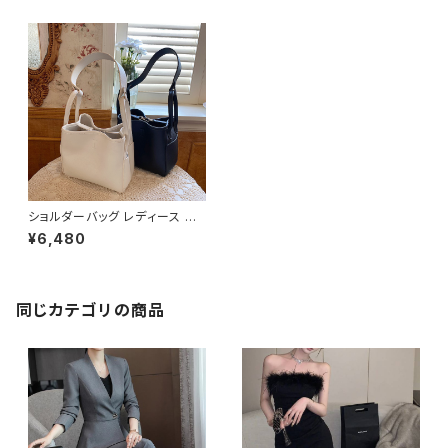
ショルダーバッグ レディース バ
ッグ 春夏 秋冬 春 夏 秋 冬 黒
¥6,480
バッグ ハンドバッグ 肩掛け かば
ん ショルダーバック お出かけ バ
ック ハンドバック 肩掛けバッグ
シンプル ショルダー ホワイト ブ
ラック デート 通勤バッグ オフィ
同じカテゴリの商品
スカジュアル デイリー お出かけ
オフィス カジュアル OL 上品 大
人 10代 20代 30代 40代 K-B
0027