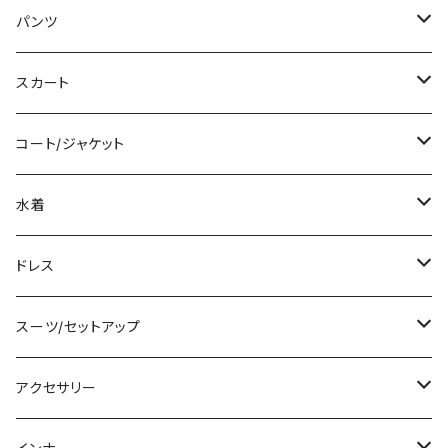
ミディアム/ミモレ
Tシャツ/カットソー
パンツ
ロング/マキシ
タンクトップ/キャミソール
ショート丈
スカート
袖付き
シャツ/ブラウス
クロップド丈
ミニ/ショート
コート/ジャケット
ノースリーブ
ベアトップ/チューブトップ
ロング丈
ミディアム/ミモレ
コート
水着
その他
カーディガン/ボレロ
デニム
ロング
ジャケット
タンキニ
ドレス
チュニック
ニット/セーター
レギンス
その他
その他
バンドゥビキニ
ミニ/ショート
スーツ/セットアップ
パーカー
その他
ワンピース
ミディアム/ミモレ
パンツスーツ
アクセサリー
スウェット/トレーナー
オールインワン
ラッシュガード
ロング/マキシ
スカートスーツ
ネックレス