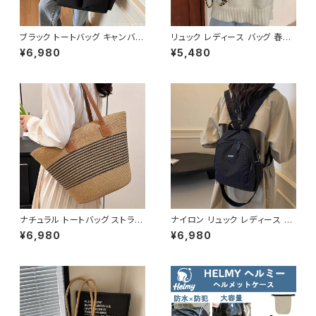
ブラック トートバッグ キャンバス
リュック レディース バッグ 春夏
大容量 ポケット付き カジュアル
秋冬 春 夏 秋 冬 黒 ショルダー
¥6,980
¥5,480
バッグ 韓国風バッグ マザーズバ
バッグ リュックサックバッグ 斜め
ッグ 学生バッグ 通学 通勤 人気
掛け 肩掛け かばん ショルダー
3色展開 K-B0222
バック フェイクレザー お出かけ
バック 斜め掛けバッグ 肩掛けバ
ッグ バックパック バッグパック
シンプル サッチェルバッグ ショル
ダー ハンドバッグ ブラウン ブラ
ック デート 通勤バッグ 学生 学
校 通学 オフィスカジュアル デイ
リー お出かけ オフィス カジュア
ル 上品 大人 10代 20代 30代
40代 K-B0046
ナチュラル トートバッグ ストライ
ナイロン リュック レディース ミ
プデザイン かごバッグ レディー
ニバックパック 2WAY ショルダ
¥6,980
¥6,980
ス バック 肩掛け 大容量 軽量
ー 肩掛け ハンドバッグ 軽量 カ
夏 春 カジュアル 韓国風 大人可
ジュアル 旅行 通勤 通学 ブラッ
愛い おしゃれ 人気 ブラウン K-
ク アイボリー K-B0219
B0206