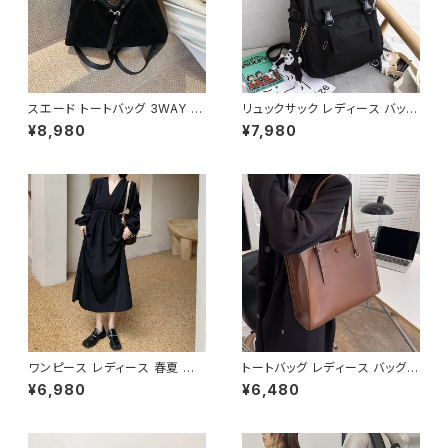
スエード トートバッグ 3WAY シ
リュックサック レディース バック
ョルダーバッグ レディース バッ
パック 通学バッグ カジュアルリ
¥8,980
¥7,980
グ 斜めがけ 軽量 A4収納 大容
ュック 大容量 高校生 中学生 韓
量 カジュアル 韓国風 秋冬 春夏
国風 おしゃれ 多収納 旅行 軽量
オールシーズン きれいめ 上品
多機能 かわいい 6色展開 K-B
おしゃれ 通勤通学 黒 茶色 ダー
0218
クブラウン K-B0204
ワンピース レディース 春夏 秋
トートバッグ レディース バッグ
冬 春 夏 秋 冬 長袖 黒ワンピー
春夏 秋冬 春 夏 秋 冬 黒 白 バ
¥6,980
¥6,480
ス カシュクールワンピース ミデ
ッグ ハンドバッグ 肩掛け かばん
ィアムワンピース ロング ミモレ
マザーズバッグ 大容量 ママバッ
丈 ワンピース Vネック シンプル
グ バック シンプルバッグ 肩掛け
ひざ丈ワンピ Aライン バルーン
バッグ シンプル トートバック ホ