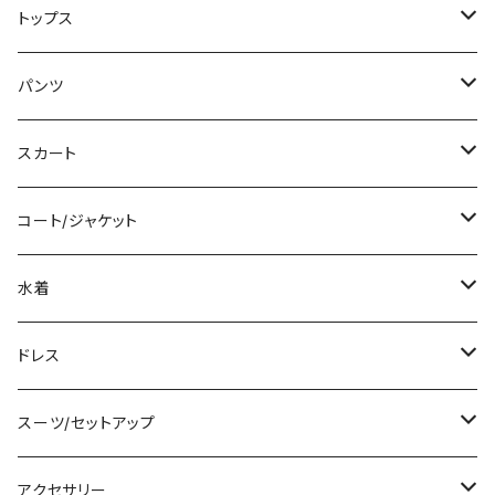
ミニ/ショート
トップス
ミディアム/ミモレ
Tシャツ/カットソー
パンツ
ロング/マキシ
タンクトップ/キャミソール
ショート丈
スカート
袖付き
シャツ/ブラウス
クロップド丈
ミニ/ショート
コート/ジャケット
ノースリーブ
ベアトップ/チューブトップ
ロング丈
ミディアム/ミモレ
コート
水着
その他
カーディガン/ボレロ
デニム
ロング
ジャケット
タンキニ
ドレス
チュニック
ニット/セーター
レギンス
その他
その他
バンドゥビキニ
ミニ/ショート
スーツ/セットアップ
パーカー
その他
ワンピース
ミディアム/ミモレ
パンツスーツ
アクセサリー