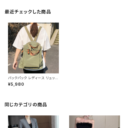
最近チェックした商品
バックパック レディース リュック
春夏 秋冬 春 夏 秋 冬 黒 バッグ
¥5,980
リュックサック かばん 部活 合宿
旅行 通学 学校バッグ 高校生 中
学生 男の子 女の子 A4 B4 シ
ンプル バッグパック バック 防水
撥水 ロゴ ブラック アイボリー
同じカテゴリの商品
カーキ ピンク カレッジコーデ カ
ジュアル デイリー お出かけ K-
B0024