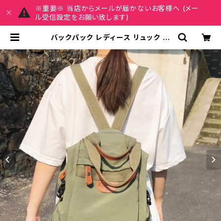
※重要※ 当店からメールが届かないお客様へ (メー
ル受信設定をお願い致します)
バックパック レディース リュック 春
夏 秋冬 春 夏 秋 冬 黒 バッグ リュッ
クサック かばん 部活 合宿 旅行 通学
学校バッグ 高校生 中学生 男の子 女
の子 A4 B4 シンプル バッグパック
バック 防水 撥水 ロゴ ブラック アイ
ボリー カーキ ピンク カレッジコーデ
カジュアル デイリー お出かけ K-B0
024 | REIRSE レイルセ 20代,30
代,40代 レディースファッション 通販