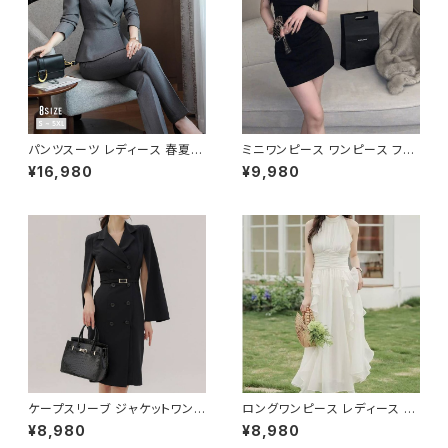
パンツスーツ レディース 春夏
ミニワンピース ワンピース フェ
秋冬 春 夏 秋 冬 黒 紺 スーツ
ザーデザイン タイトワンピース
¥16,980
¥9,980
上下セット 2点セット ジャケット
チューブトップ レディース 春夏
パンツ セットアップ セットアップ
秋冬 春 夏 秋 冬 黒 ミニ ノース
スーツ 長袖 ノーカラー タイト
リーブ タイトワンピ 態度ドレス
ビジネススーツ ロング パンツス
ワンピドレス OL エレガント フ
ーツ ロングパンツ ペプラム ノー
ォーマル ブラック ボルドー ホワ
カラースーツ ペプラムジャケット
イト 大きいサイズ きれいめ ドレ
レディーススーツ 大きいサイズ
スワンピース お呼ばれ 韓国 フ
オフィス OL オフィスカジュアル
ァッション オフィスカジュアル 韓
ビジネス 結婚式 パーティー お
国風 キャバドレス ナイトドレス
呼ばれ ブラック ネイビー グレ
ナイトワンピ カジュアル 10代 2
ー S M L XL 2XL 3XL 4XL 5
0代 30代 40代 C-OSS0127
XL 10代 20代 30代 40代 C-
WAW1079
ケープスリーブ ジャケットワンピ
ロングワンピース レディース シ
ース ベルト付き ワンピース レデ
フォン フリル ハイネック ノース
¥8,980
¥8,980
ィース 長袖 襟付き タイト スー
リーブ フレア Aライン エレガン