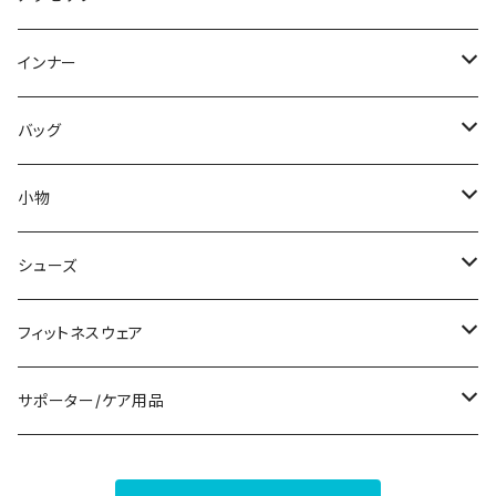
スウェット/トレーナー
オールインワン
ラッシュガード
ロング/マキシ
スカートスーツ
ネックレス
インナー
その他
その他
袖付き
その他
ブレスレット
ブラ/ブラトップ/ベアトップ
バッグ
ノースリーブ
ピアス
ショーツ
サブバッグ
小物
パンツドレス
コサージュ
タンクトップ/キャミソール
クラッチバッグ
マフラー/スカーフ/ストール
シューズ
ナイトドレス
リング
半袖/5分
トートバッグ
財布
スニーカー
フィットネスウェア
その他
その他
7分/長袖
ショルダーバッグ
アクセサリーケース
ブーツ
セット販売
サポーター/ケア用品
6点セット～
補正/補整
フォーマルバッグ
パンプス
トップス
サポーター