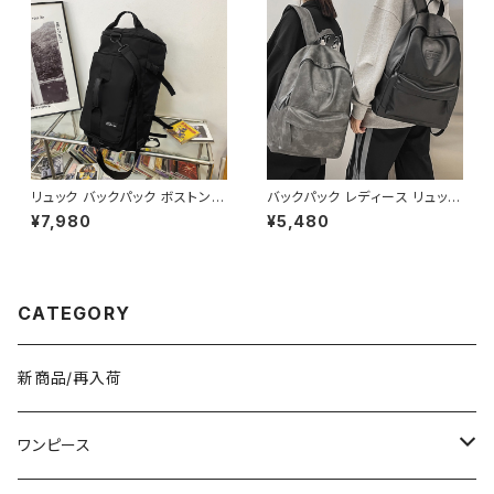
袖 ロングワンピース カジュアル
ワイト ベージュ コーヒー ブラッ
ワンピ ブラック 体型カバー 大
ク デート 通勤バッグ オフィスカ
人 カジュアル 10代 20代 30代
ジュアル デイリー お出かけ オ
40代 K-O0010
フィス カジュアル OL 上品 大人
10代 20代 30代 40代 K-B00
53
リュック バックパック ボストンバ
バックパック レディース リュック
ッグ メンズ レディース 大容量
春夏 秋冬 春 夏 秋 冬 黒 バッグ
¥7,980
¥5,480
軽量 旅行バッグ 多機能 2WAY
リュックサック かばん 合成皮革
通勤 通学 スポーツ ブラック ブ
ビジネスリュック カジュアルリュ
ルー ホワイト 男女兼用 カジュ
ック カジュアルバッグ ロゴバッ
アル 韓国風バッグ K-B0234
グ ビジネス 男女兼用 撥水 防
水 縦長 通勤通学 部活 合宿 旅
CATEGORY
行 通学 学校バッグ 高校生 中学
生 男の子 女の子 A4 B4 シン
プル バッグパック バック ロゴ ア
イボリー グレー ブラック カレッ
新商品/再入荷
ジコーデ カジュアル デイリー
お出かけ 10代 20代 30代 40
代 K-B0042
ワンピース