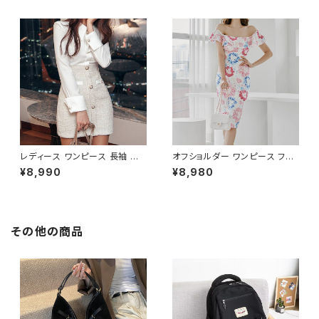
ツ風 上品 きれいめ 韓国風 大人
ト 清楚 上品 韓国風 きれいめ
エレガント 通勤 オフィス OL デ
美ライン ウエストマーク 春 夏
ート 二次会 結婚式 春 夏 秋 冬
秋 冬 お呼ばれ デート 食事会
お呼ばれ ブラック ベージュ お
フォーマル リゾート パーティー
しゃれ 高見え 20代 30代 40代
人気 大人可愛い ホワイト C-O
フォーマル 体型カバー 人気 トレ
SS0158
ンド C-OSS0136
レディース ワンピース 長袖 シャ
オフショルダー ワンピース フラ
ツワンピース ツイード切替 ミニ
ワー柄 タイトワンピース ドレス
¥8,990
¥8,980
ワンピース 上品 フォーマル ホ
花柄ワンピ 春夏 エレガント 大
ワイト 韓国ファッション きれい
人可愛い 韓国風ワンピース デ
め エレガント 通勤 オフィス 二
ート きれいめ 清楚 お呼ばれ 二
次会 パーティー デート 大人女
次会 パーティー 結婚式 披露宴
子 体型カバー 美ライン 春 秋
同窓会 上品 シルエット 美スタ
その他の商品
冬 着痩せ効果 きちんと見え カ
イル 体型カバー ピンク ワンタ
ジュアル エレガントスタイル S
イプ C-OSS0232
M L XL C-OSS0176