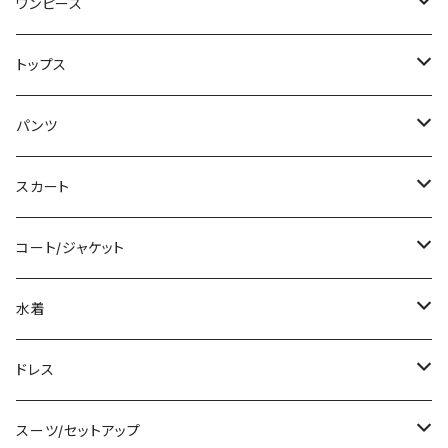
ワンピース
ミニ/ショート
トップス
ミディアム/ミモレ
Tシャツ/カットソー
パンツ
ロング/マキシ
タンクトップ/キャミソール
ショート丈
スカート
袖付き
シャツ/ブラウス
クロップド丈
ミニ/ショート
コート/ジャケット
ノースリーブ
ベアトップ/チューブトップ
ロング丈
ミディアム/ミモレ
コート
水着
その他
カーディガン/ボレロ
デニム
ロング
ジャケット
タンキニ
ドレス
チュニック
ニット/セーター
レギンス
その他
その他
バンドゥビキニ
ミニ/ショート
スーツ/セットアップ