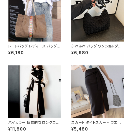
トートバッグ レディース バッグ
ふわふわ バッグ ワンショルダー
春夏 秋冬 春 夏 秋 冬 シンプル
バッグ ハンドバッグ 韓国風 レデ
¥6,180
¥6,980
トートバッグ バッグ かばん キャ
ィース かわいい 小さめ 軽量 お
ンバストート キャンバス地 お出
しゃれ 秋冬 春夏 K-B0207
かけ バック シンプル コーヒー
グレー アイボリー ネイビー デ
ート 帆布 通勤 通学 通勤バッグ
オフィスカジュアル デイリー お
出かけ オフィス カジュアル OL
上品 大人 10代 20代 30代 40
代 K-B0047
バイカラー 個性的なロングコー
スカート タイトスカート ウエス
ト C-JAW1002
トリボン スリット入り ミモレス
¥11,800
¥5,480
カート ミディアム スリット ひざ