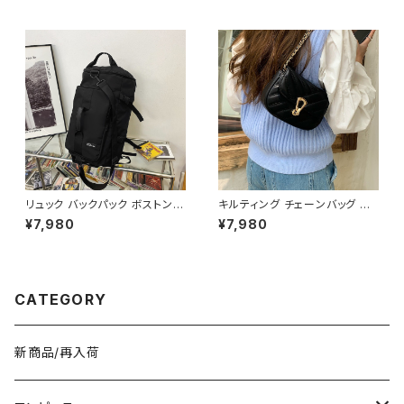
下 ひざ丈 ブラック アイボリー
黒 C-SAW0013
リュック バックパック ボストンバ
キルティング チェーンバッグ シ
ッグ メンズ レディース 大容量
ョルダーバッグ 斜めがけバッグ
¥7,980
¥7,980
軽量 旅行バッグ 多機能 2WAY
レディース 韓国風 小さめ バッ
通勤 通学 スポーツ ブラック ブ
グ ゴールド金具 上品 おしゃれ
ルー ホワイト 男女兼用 カジュ
人気 ブラック ベージュ 2色展開
アル 韓国風バッグ K-B0234
K-B0223
CATEGORY
新商品/再入荷