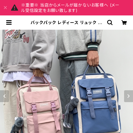
※重要※ 当店からメールが届かないお客様へ (メー
ル受信設定をお願い致します)
バックパック レディース リュック 春
夏 秋冬 春 夏 秋 冬 黒 バッグ リュッ
クサック かばん スクエア ボックス バ
イカラー スクエア型バッグ 縦長 部活
合宿 旅行 通学 学校バッグ 高校生 中
学生 男の子 女の子 A4 B4 シンプル
バッグパック バック ロゴ ブラック ピ
ンク ライトブルー ブルー カレッジコ
ーデ カジュアル デイリー お出かけ K
-B0020 | REIRSE レイルセ 20代,
30代,40代 レディースファッション
通販