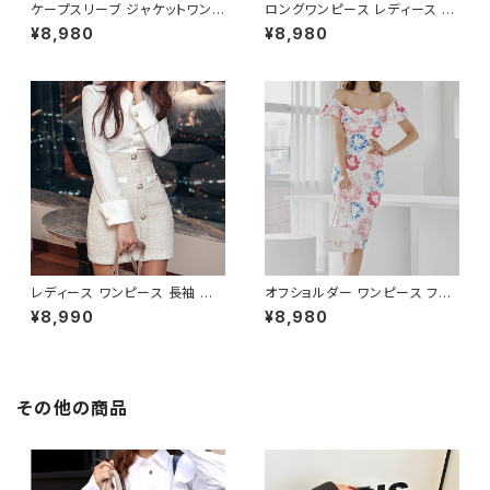
ケープスリーブ ジャケットワンピ
ロングワンピース レディース シ
ース ベルト付き ワンピース レデ
フォン フリル ハイネック ノース
¥8,980
¥8,980
ィース 長袖 襟付き タイト スー
リーブ フレア Aライン エレガン
ツ風 上品 きれいめ 韓国風 大人
ト 清楚 上品 韓国風 きれいめ
エレガント 通勤 オフィス OL デ
美ライン ウエストマーク 春 夏
ート 二次会 結婚式 春 夏 秋 冬
秋 冬 お呼ばれ デート 食事会
お呼ばれ ブラック ベージュ お
フォーマル リゾート パーティー
しゃれ 高見え 20代 30代 40代
人気 大人可愛い ホワイト C-O
フォーマル 体型カバー 人気 トレ
SS0158
ンド C-OSS0136
レディース ワンピース 長袖 シャ
オフショルダー ワンピース フラ
ツワンピース ツイード切替 ミニ
ワー柄 タイトワンピース ドレス
¥8,990
¥8,980
ワンピース 上品 フォーマル ホ
花柄ワンピ 春夏 エレガント 大
ワイト 韓国ファッション きれい
人可愛い 韓国風ワンピース デ
め エレガント 通勤 オフィス 二
ート きれいめ 清楚 お呼ばれ 二
次会 パーティー デート 大人女
次会 パーティー 結婚式 披露宴
子 体型カバー 美ライン 春 秋
同窓会 上品 シルエット 美スタ
その他の商品
冬 着痩せ効果 きちんと見え カ
イル 体型カバー ピンク ワンタ
ジュアル エレガントスタイル S
イプ C-OSS0232
M L XL C-OSS0176