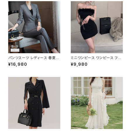
ッジコーデ カジュアル デイリー
お出かけ K-B0020
パンツスーツ レディース 春夏
ミニワンピース ワンピース フェ
秋冬 春 夏 秋 冬 黒 紺 スーツ
ザーデザイン タイトワンピース
¥16,980
¥9,980
上下セット 2点セット ジャケット
チューブトップ レディース 春夏
パンツ セットアップ セットアップ
秋冬 春 夏 秋 冬 黒 ミニ ノース
スーツ 長袖 ノーカラー タイト
リーブ タイトワンピ 態度ドレス
ビジネススーツ ロング パンツス
ワンピドレス OL エレガント フ
ーツ ロングパンツ ペプラム ノー
ォーマル ブラック ボルドー ホワ
カラースーツ ペプラムジャケット
イト 大きいサイズ きれいめ ドレ
レディーススーツ 大きいサイズ
スワンピース お呼ばれ 韓国 フ
オフィス OL オフィスカジュアル
ァッション オフィスカジュアル 韓
ビジネス 結婚式 パーティー お
国風 キャバドレス ナイトドレス
呼ばれ ブラック ネイビー グレ
ナイトワンピ カジュアル 10代 2
ー S M L XL 2XL 3XL 4XL 5
0代 30代 40代 C-OSS0127
XL 10代 20代 30代 40代 C-
WAW1079