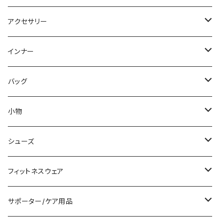
パーカー
その他
ワンピース
ミディアム/ミモレ
パンツスーツ
アクセサリー
スウェット/トレーナー
オールインワン
ラッシュガード
ロング/マキシ
スカートスーツ
ネックレス
インナー
その他
その他
袖付き
その他
ブレスレット
ブラ/ブラトップ/ベアトップ
バッグ
ノースリーブ
ピアス
ショーツ
サブバッグ
小物
パンツドレス
コサージュ
タンクトップ/キャミソール
クラッチバッグ
マフラー/スカーフ/ストール
シューズ
ナイトドレス
リング
半袖/5分
トートバッグ
財布
スニーカー
フィットネスウェア
その他
その他
7分/長袖
ショルダーバッグ
アクセサリーケース
ブーツ
セット販売
サポーター/ケア用品