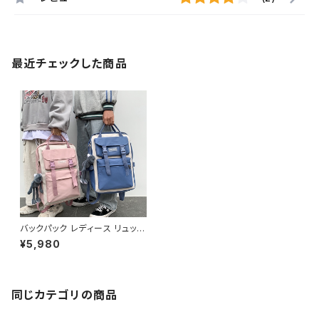
最近チェックした商品
バックパック レディース リュック
春夏 秋冬 春 夏 秋 冬 黒 バッグ
¥5,980
リュックサック かばん スクエア
ボックス バイカラー スクエア型
バッグ 縦長 部活 合宿 旅行 通
学 学校バッグ 高校生 中学生 男
の子 女の子 A4 B4 シンプル バ
同じカテゴリの商品
ッグパック バック ロゴ ブラック
ピンク ライトブルー ブルー カレ