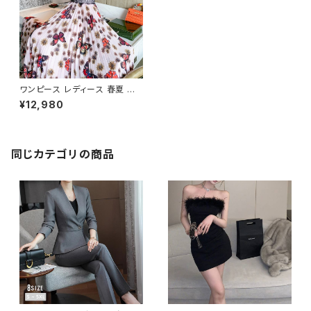
ワンピース レディース 春夏 秋
冬 春 夏 秋 冬 花柄 蝶 ノースリ
¥12,980
ーブ レース ドレス 花柄ワンピ
ース マキシワンピース ワンピー
スドレス フラワー ロング丈ワン
ピ ドレスワンピース プリーツワ
ンピース ロングワンピース ノー
同じカテゴリの商品
スリーブ エレガント ピンク お呼
ばれ 結婚式 パーティードレス
ノースリーブワンピース 大人 カ
ジュアル 10代 20代 30代 40
代 C-OSS0068