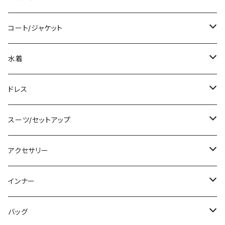
袖付き
シャツ/ブラウス
クロップド丈
ミニ/ショート
コート/ジャケット
ノースリーブ
ベアトップ/チューブトップ
ロング丈
ミディアム/ミモレ
コート
水着
その他
カーディガン/ボレロ
デニム
ロング
ジャケット
タンキニ
ドレス
チュニック
ニット/セーター
レギンス
その他
その他
バンドゥビキニ
ミニ/ショート
スーツ/セットアップ
パーカー
その他
ワンピース
ミディアム/ミモレ
パンツスーツ
アクセサリー
スウェット/トレーナー
オールインワン
ラッシュガード
ロング/マキシ
スカートスーツ
ネックレス
インナー
その他
その他
袖付き
その他
ブレスレット
ブラ/ブラトップ/ベアトップ
バッグ