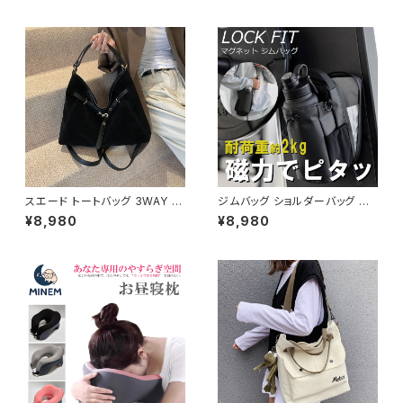
ション 春夏 お出かけ デート コ
ラック ダークブラウン カジュア
ーデ おしゃれ 人気 2色展開 K-
ル お出かけ 2色展開 K-B0211
B0225
スエード トートバッグ 3WAY シ
ジムバッグ ショルダーバッグ ボ
ョルダーバッグ レディース バッ
ディバッグ マグネット メンズ レ
¥8,980
¥8,980
グ 斜めがけ 軽量 A4収納 大容
ディース バッグ ボトルホルダー
量 カジュアル 韓国風 秋冬 春夏
水筒 水筒ホルダー ボトルバッグ
オールシーズン きれいめ 上品
水筒バッグ スポーツ ジム フィッ
おしゃれ 通勤通学 黒 茶色 ダー
トネス 韓国 ファッション オフィ
クブラウン K-B0204
スカジュアル サッカー バスケ 野
球 運動 散歩 学生 部活 お洒落
磁気 撥水 防水 通勤 通学 男女
兼用 春 夏 秋 冬 春夏 秋冬 大
人 子供 K-B0179