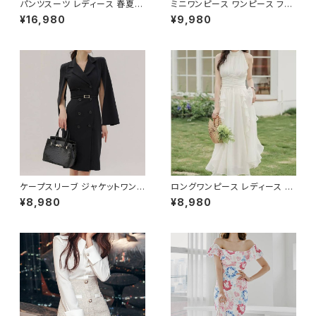
パンツスーツ レディース 春夏
ミニワンピース ワンピース フェ
秋冬 春 夏 秋 冬 黒 紺 スーツ
ザーデザイン タイトワンピース
¥16,980
¥9,980
上下セット 2点セット ジャケット
チューブトップ レディース 春夏
パンツ セットアップ セットアップ
秋冬 春 夏 秋 冬 黒 ミニ ノース
スーツ 長袖 ノーカラー タイト
リーブ タイトワンピ 態度ドレス
ビジネススーツ ロング パンツス
ワンピドレス OL エレガント フ
ーツ ロングパンツ ペプラム ノー
ォーマル ブラック ボルドー ホワ
カラースーツ ペプラムジャケット
イト 大きいサイズ きれいめ ドレ
レディーススーツ 大きいサイズ
スワンピース お呼ばれ 韓国 フ
オフィス OL オフィスカジュアル
ァッション オフィスカジュアル 韓
ビジネス 結婚式 パーティー お
国風 キャバドレス ナイトドレス
呼ばれ ブラック ネイビー グレ
ナイトワンピ カジュアル 10代 2
ー S M L XL 2XL 3XL 4XL 5
0代 30代 40代 C-OSS0127
XL 10代 20代 30代 40代 C-
WAW1079
ケープスリーブ ジャケットワンピ
ロングワンピース レディース シ
ース ベルト付き ワンピース レデ
フォン フリル ハイネック ノース
¥8,980
¥8,980
ィース 長袖 襟付き タイト スー
リーブ フレア Aライン エレガン
ツ風 上品 きれいめ 韓国風 大人
ト 清楚 上品 韓国風 きれいめ
エレガント 通勤 オフィス OL デ
美ライン ウエストマーク 春 夏
ート 二次会 結婚式 春 夏 秋 冬
秋 冬 お呼ばれ デート 食事会
お呼ばれ ブラック ベージュ お
フォーマル リゾート パーティー
しゃれ 高見え 20代 30代 40代
人気 大人可愛い ホワイト C-O
フォーマル 体型カバー 人気 トレ
SS0158
ンド C-OSS0136