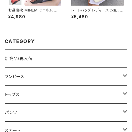
お昼寝枕 MINEM ミニネム 仮
トートバッグ レディース ショルダ
眠枕 うつぶせ枕 ネックピロー
ーバッグ 春夏 秋冬 春 夏 秋 冬
¥4,980
¥5,480
洗える 軽量 通気性 机 デスク
黒 バッグ 大容量 キャンバス ト
オフィス 車中泊 旅行 男女兼用
ート かばん 斜めがけバッグ ロ
低反発 クッション おしゃれ カジ
ゴ 大きめ マザーズバッグ 斜め
ュアル 春 夏 秋 冬 春夏 秋冬 大
がけ 学校 部活 合宿 旅行 通学
人 子供 デスク クッション 姿勢
学校バッグ 高校生 中学生 男の
CATEGORY
C-ASS0003
子 女の子 A4 B4 シンプル キャ
ンバストート バック ロゴ ブラッ
ク アイボリー 学校 カレッジコ
ーデ カジュアル デイリー お出
新商品/再入荷
かけ K-B0044
ワンピース
ミニ/ショート
トップス
ミディアム/ミモレ
Tシャツ/カットソー
パンツ
ロング/マキシ
タンクトップ/キャミソール
ショート丈
スカート