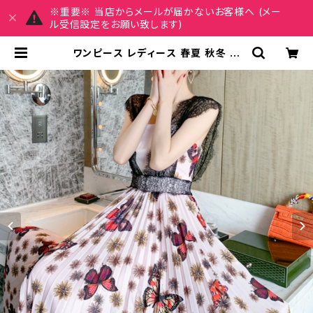
※重要※ 当店からメールが届かないお客様へ (メー
ル受信設定をお願い致します)
ワンピース レディース 春夏 秋冬 春
夏 秋 冬 花柄 蝶 ノースリーブ レース
ドレス 花柄ワンピース マキシワンピ
ース ワンピースドレス フラワー ロン
グ丈ワンピ ドレスワンピース プリー
ツワンピース ロングワンピース ノー
スリーブ エレガント ピンク お呼ばれ
結婚式 パーティードレス ノースリー
ブワンピース 大人 カジュアル 10代 2
0代 30代 40代 C-OSS0068 | R
EIRSE レイルセ 20代,30代,40代
レディースファッション 通販