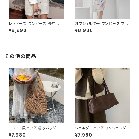
レディース ワンピース 長袖 シャ
オフショルダー ワンピース フラ
ツワンピース ツイード切替 ミニ
ワー柄 タイトワンピース ドレス
¥8,990
¥8,980
ワンピース 上品 フォーマル ホ
花柄ワンピ 春夏 エレガント 大
ワイト 韓国ファッション きれい
人可愛い 韓国風ワンピース デ
め エレガント 通勤 オフィス 二
ート きれいめ 清楚 お呼ばれ 二
次会 パーティー デート 大人女
次会 パーティー 結婚式 披露宴
子 体型カバー 美ライン 春 秋
同窓会 上品 シルエット 美スタ
その他の商品
冬 着痩せ効果 きちんと見え カ
イル 体型カバー ピンク ワンタ
ジュアル エレガントスタイル S
イプ C-OSS0232
M L XL C-OSS0176
ラフィア風バッグ 編みバッグ か
ショルダーバッグ ワンショルダー
ごバッグ レディース 肩掛け 大
フェイクレザー バッグ レディー
¥7,980
¥7,980
容量 ナチュラル素材 韓国ファッ
ス 韓国 シンプル 大人可愛い ブ