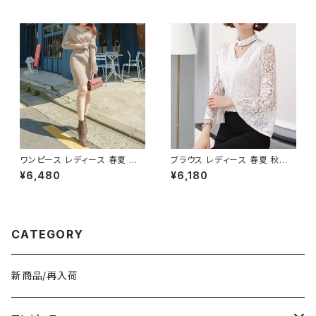
スト ひざ丈 ひざ下 ミディアムス
オフィス 車中泊 旅行 男女兼用
カート スーツ お呼ばれ パーテ
低反発 クッション おしゃれ カジ
ィー 結婚式 コルセット風 春 夏
ュアル 春 夏 秋 冬 春夏 秋冬 大
春夏 ミディアムタイトスカート
人 子供 デスク クッション 姿勢
C-SSS0002
C-ASS0003
ワンピース レディース 春夏 秋
ブラウス レディース 春夏 秋冬
冬 春 夏 秋 冬 黒 タイトワンピ
春 夏 秋 冬 白 シャツ トップス
¥6,480
¥6,180
ース ニットワンピース 長袖 カシ
フレアスリーブ チョーカー風 ラ
ュクール リブ ニットワンピ リブ
ッパ袖 袖コン フリル 7分袖 トッ
ニット 長袖ワンピース ミディア
プス チュニック フリルブラウス
ムワンピース きれいめ 韓国 タ
ホワイト ベージュ ダークグリー
イトニットワンピース ミモレ ひ
ン コーヒー 韓国 ゆったり シー
CATEGORY
ざ丈ワンピース ンプル 韓国ファ
スルー チョーカーネック ブラウ
ッション OL カジュアル Vネック
スシャツ 体型カバー 二の腕カバ
深Vネック ベージュ シンプル 1
ー シンプル シャツブラウス オフ
0代 20代 30代 40代 C-OSS
ィス カジュアル OL 上品 大人 1
新商品/再入荷
0078
0代 20代 30代 40代 C-TSS
0052