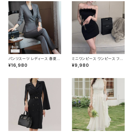
ュ 大人 カジュアル 10代 20代
30代 40代 C-OSS0058
パンツスーツ レディース 春夏
ミニワンピース ワンピース フェ
秋冬 春 夏 秋 冬 黒 紺 スーツ
ザーデザイン タイトワンピース
¥16,980
¥9,980
上下セット 2点セット ジャケット
チューブトップ レディース 春夏
パンツ セットアップ セットアップ
秋冬 春 夏 秋 冬 黒 ミニ ノース
スーツ 長袖 ノーカラー タイト
リーブ タイトワンピ 態度ドレス
ビジネススーツ ロング パンツス
ワンピドレス OL エレガント フ
ーツ ロングパンツ ペプラム ノー
ォーマル ブラック ボルドー ホワ
カラースーツ ペプラムジャケット
イト 大きいサイズ きれいめ ドレ
レディーススーツ 大きいサイズ
スワンピース お呼ばれ 韓国 フ
オフィス OL オフィスカジュアル
ァッション オフィスカジュアル 韓
ビジネス 結婚式 パーティー お
国風 キャバドレス ナイトドレス
呼ばれ ブラック ネイビー グレ
ナイトワンピ カジュアル 10代 2
ー S M L XL 2XL 3XL 4XL 5
0代 30代 40代 C-OSS0127
XL 10代 20代 30代 40代 C-
WAW1079