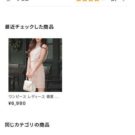
最近チェックした商品
ワンピース レディース 春夏 秋
冬 春 夏 秋 冬 ドレスワンピース
¥6,980
ドレス ノースリーブ ひざ丈 タイ
トワンピース OL 無地ワンピー
ス きれいめ ドレス オフィススタ
イル タイトドレス お呼ばれ 韓
国 ファッション オフィスカジュア
同じカテゴリの商品
ル 韓国風 キャバドレス ナイトド
レス ナイトワンピ 上品 ベージ