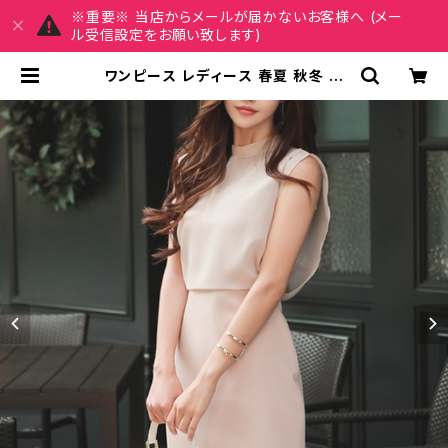
※重要※ 当店からメールが届かないお客様へ (メー
ル受信設定をお願い致します)
ワンピース レディース 春夏 秋冬 春
夏 秋 冬 ドレスワンピース ドレス ノー
スリーブ ひざ丈 タイトワンピース OL
無地ワンピース きれいめ ドレス オフ
ィススタイル タイトドレス お呼ばれ
韓国 ファッション オフィスカジュアル
韓国風 キャバドレス ナイトドレス ナ
イトワンピ 上品 ベージュ 大人 カジュ
アル 10代 20代 30代 40代 C-OS
S0058 | REIRSE レイルセ 20代,
30代,40代 レディースファッション
通販