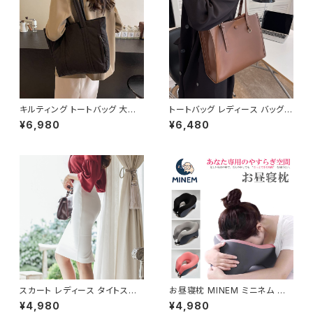
キルティング トートバッグ 大容
トートバッグ レディース バッグ
量 肩掛けバッグ レディース バッ
春夏 秋冬 春 夏 秋 冬 黒 白 バ
¥6,980
¥6,480
グ シンプル 無地 カジュアル 韓
ッグ ハンドバッグ 肩掛け かばん
国ファッション 秋冬 春夏 人気
マザーズバッグ 大容量 ママバッ
4色展開 K-B0226
グ バック シンプルバッグ 肩掛け
バッグ シンプル トートバック ホ
ワイト ベージュ コーヒー ブラッ
ク デート 通勤バッグ オフィスカ
ジュアル デイリー お出かけ オ
フィス カジュアル OL 上品 大人
10代 20代 30代 40代 K-B00
53
スカート レディース タイトスカ
お昼寝枕 MINEM ミニネム 仮
ート ミディアム ペンシルスカー
眠枕 うつぶせ枕 ネックピロー
¥4,980
¥4,980
ト スリット 白 ホワイト ハイウエ
洗える 軽量 通気性 机 デスク