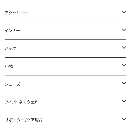
パーカー
その他
ワンピース
ミディアム/ミモレ
パンツスーツ
アクセサリー
スウェット/トレーナー
オールインワン
ラッシュガード
ロング/マキシ
スカートスーツ
ネックレス
インナー
その他
その他
袖付き
その他
ブレスレット
ブラ/ブラトップ/ベアトップ
バッグ
ノースリーブ
ピアス
ショーツ
サブバッグ
小物
パンツドレス
コサージュ
タンクトップ/キャミソール
クラッチバッグ
マフラー/スカーフ/ストール
シューズ
ナイトドレス
リング
半袖/5分
トートバッグ
財布
スニーカー
フィットネスウェア
その他
その他
7分/長袖
ショルダーバッグ
アクセサリーケース
ブーツ
セット販売
サポーター/ケア用品