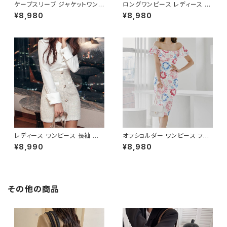
ケープスリーブ ジャケットワンピ
ロングワンピース レディース シ
ース ベルト付き ワンピース レデ
フォン フリル ハイネック ノース
¥8,980
¥8,980
ィース 長袖 襟付き タイト スー
リーブ フレア Aライン エレガン
ツ風 上品 きれいめ 韓国風 大人
ト 清楚 上品 韓国風 きれいめ
エレガント 通勤 オフィス OL デ
美ライン ウエストマーク 春 夏
ート 二次会 結婚式 春 夏 秋 冬
秋 冬 お呼ばれ デート 食事会
お呼ばれ ブラック ベージュ お
フォーマル リゾート パーティー
しゃれ 高見え 20代 30代 40代
人気 大人可愛い ホワイト C-O
フォーマル 体型カバー 人気 トレ
SS0158
ンド C-OSS0136
レディース ワンピース 長袖 シャ
オフショルダー ワンピース フラ
ツワンピース ツイード切替 ミニ
ワー柄 タイトワンピース ドレス
¥8,990
¥8,980
ワンピース 上品 フォーマル ホ
花柄ワンピ 春夏 エレガント 大
ワイト 韓国ファッション きれい
人可愛い 韓国風ワンピース デ
め エレガント 通勤 オフィス 二
ート きれいめ 清楚 お呼ばれ 二
次会 パーティー デート 大人女
次会 パーティー 結婚式 披露宴
子 体型カバー 美ライン 春 秋
同窓会 上品 シルエット 美スタ
その他の商品
冬 着痩せ効果 きちんと見え カ
イル 体型カバー ピンク ワンタ
ジュアル エレガントスタイル S
イプ C-OSS0232
M L XL C-OSS0176