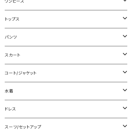
ワンピース
ミニ/ショート
トップス
ミディアム/ミモレ
Tシャツ/カットソー
パンツ
ロング/マキシ
タンクトップ/キャミソール
ショート丈
スカート
袖付き
シャツ/ブラウス
クロップド丈
ミニ/ショート
コート/ジャケット
ノースリーブ
ベアトップ/チューブトップ
ロング丈
ミディアム/ミモレ
コート
水着
その他
カーディガン/ボレロ
デニム
ロング
ジャケット
タンキニ
ドレス
チュニック
ニット/セーター
レギンス
その他
その他
バンドゥビキニ
ミニ/ショート
スーツ/セットアップ