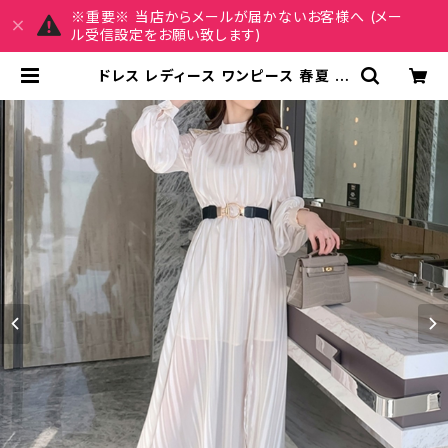
※重要※ 当店からメールが届かないお客様へ (メー
ル受信設定をお願い致します)
ドレス レディース ワンピース 春夏 秋
冬 春 夏 秋 冬 ドレスワンピース シー
スルー シフォンワンピース エレガント
透け感 ワンピース ミモレワンピース
ストライプ柄 ドレス ひざ丈ドレス ロ
ングドレス マキシワンピース パーティ
ードレス 結婚式 オフィス カジュアル
韓国 デートコーデ お出かけ お呼ば
れ アイボリー 10代 20代 30代 40
代 C-OSS0047 | REIRSE レイル
セ 20代,30代,40代 レディースファ
ッション 通販