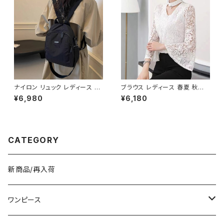
人 子供 デスク クッション 姿勢
C-ASS0003
ナイロン リュック レディース ミ
ブラウス レディース 春夏 秋冬
ニバックパック 2WAY ショルダ
春 夏 秋 冬 白 シャツ トップス
¥6,980
¥6,180
ー 肩掛け ハンドバッグ 軽量 カ
フレアスリーブ チョーカー風 ラ
ジュアル 旅行 通勤 通学 ブラッ
ッパ袖 袖コン フリル 7分袖 トッ
ク アイボリー K-B0219
プス チュニック フリルブラウス
ホワイト ベージュ ダークグリー
ン コーヒー 韓国 ゆったり シー
CATEGORY
スルー チョーカーネック ブラウ
スシャツ 体型カバー 二の腕カバ
ー シンプル シャツブラウス オフ
ィス カジュアル OL 上品 大人 1
新商品/再入荷
0代 20代 30代 40代 C-TSS
0052
ワンピース