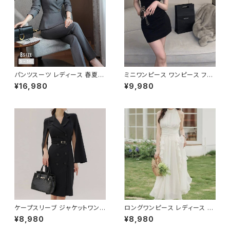
パンツスーツ レディース 春夏
ミニワンピース ワンピース フェ
秋冬 春 夏 秋 冬 黒 紺 スーツ
ザーデザイン タイトワンピース
¥16,980
¥9,980
上下セット 2点セット ジャケット
チューブトップ レディース 春夏
パンツ セットアップ セットアップ
秋冬 春 夏 秋 冬 黒 ミニ ノース
スーツ 長袖 ノーカラー タイト
リーブ タイトワンピ 態度ドレス
ビジネススーツ ロング パンツス
ワンピドレス OL エレガント フ
ーツ ロングパンツ ペプラム ノー
ォーマル ブラック ボルドー ホワ
カラースーツ ペプラムジャケット
イト 大きいサイズ きれいめ ドレ
レディーススーツ 大きいサイズ
スワンピース お呼ばれ 韓国 フ
オフィス OL オフィスカジュアル
ァッション オフィスカジュアル 韓
ビジネス 結婚式 パーティー お
国風 キャバドレス ナイトドレス
呼ばれ ブラック ネイビー グレ
ナイトワンピ カジュアル 10代 2
ー S M L XL 2XL 3XL 4XL 5
0代 30代 40代 C-OSS0127
XL 10代 20代 30代 40代 C-
WAW1079
ケープスリーブ ジャケットワンピ
ロングワンピース レディース シ
ース ベルト付き ワンピース レデ
フォン フリル ハイネック ノース
¥8,980
¥8,980
ィース 長袖 襟付き タイト スー
リーブ フレア Aライン エレガン