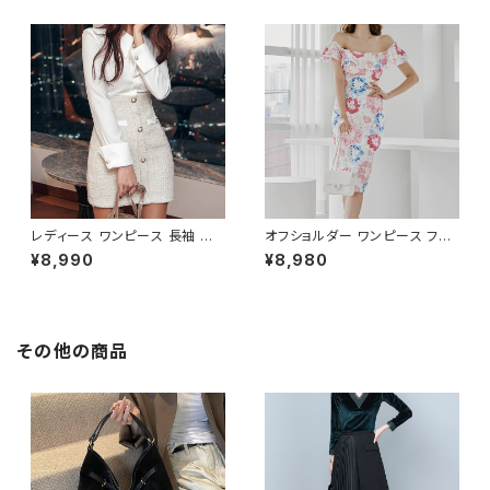
ツ風 上品 きれいめ 韓国風 大人
ト 清楚 上品 韓国風 きれいめ
エレガント 通勤 オフィス OL デ
美ライン ウエストマーク 春 夏
ート 二次会 結婚式 春 夏 秋 冬
秋 冬 お呼ばれ デート 食事会
お呼ばれ ブラック ベージュ お
フォーマル リゾート パーティー
しゃれ 高見え 20代 30代 40代
人気 大人可愛い ホワイト C-O
フォーマル 体型カバー 人気 トレ
SS0158
ンド C-OSS0136
レディース ワンピース 長袖 シャ
オフショルダー ワンピース フラ
ツワンピース ツイード切替 ミニ
ワー柄 タイトワンピース ドレス
¥8,990
¥8,980
ワンピース 上品 フォーマル ホ
花柄ワンピ 春夏 エレガント 大
ワイト 韓国ファッション きれい
人可愛い 韓国風ワンピース デ
め エレガント 通勤 オフィス 二
ート きれいめ 清楚 お呼ばれ 二
次会 パーティー デート 大人女
次会 パーティー 結婚式 披露宴
子 体型カバー 美ライン 春 秋
同窓会 上品 シルエット 美スタ
その他の商品
冬 着痩せ効果 きちんと見え カ
イル 体型カバー ピンク ワンタ
ジュアル エレガントスタイル S
イプ C-OSS0232
M L XL C-OSS0176