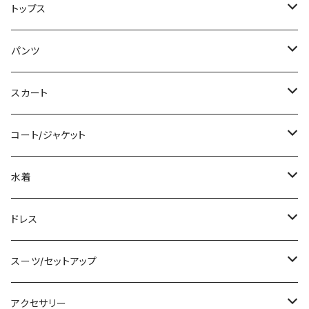
ミニ/ショート
トップス
ミディアム/ミモレ
Tシャツ/カットソー
パンツ
ロング/マキシ
タンクトップ/キャミソール
ショート丈
スカート
袖付き
シャツ/ブラウス
クロップド丈
ミニ/ショート
コート/ジャケット
ノースリーブ
ベアトップ/チューブトップ
ロング丈
ミディアム/ミモレ
コート
水着
その他
カーディガン/ボレロ
デニム
ロング
ジャケット
タンキニ
ドレス
チュニック
ニット/セーター
レギンス
その他
その他
バンドゥビキニ
ミニ/ショート
スーツ/セットアップ
パーカー
その他
ワンピース
ミディアム/ミモレ
パンツスーツ
アクセサリー