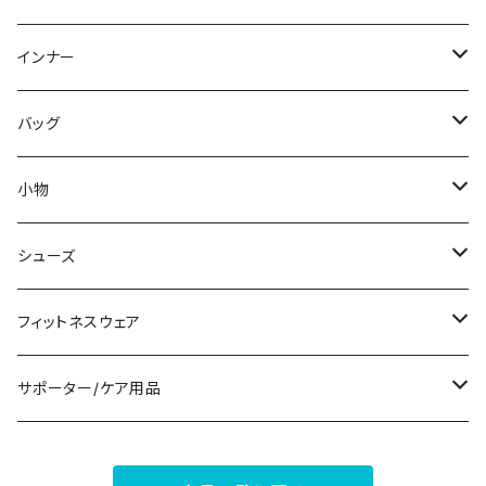
スウェット/トレーナー
オールインワン
ラッシュガード
ロング/マキシ
スカートスーツ
ネックレス
インナー
その他
その他
袖付き
その他
ブレスレット
ブラ/ブラトップ/ベアトップ
バッグ
ノースリーブ
ピアス
ショーツ
サブバッグ
小物
パンツドレス
コサージュ
タンクトップ/キャミソール
クラッチバッグ
マフラー/スカーフ/ストール
シューズ
ナイトドレス
リング
半袖/5分
トートバッグ
財布
スニーカー
フィットネスウェア
その他
その他
7分/長袖
ショルダーバッグ
アクセサリーケース
ブーツ
セット販売
サポーター/ケア用品
6点セット～
補正/補整
フォーマルバッグ
パンプス
トップス
サポーター