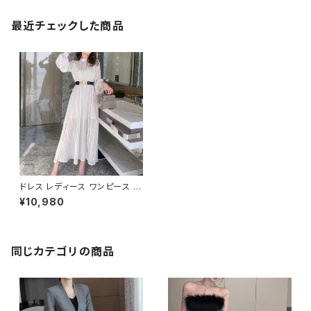
最近チェックした商品
ドレス レディース ワンピース 春
夏 秋冬 春 夏 秋 冬 ドレスワン
¥10,980
ピース シースルー シフォンワン
ピース エレガント 透け感 ワン
ピース ミモレワンピース ストラ
イプ柄 ドレス ひざ丈ドレス ロン
グドレス マキシワンピース パー
同じカテゴリの商品
ティードレス 結婚式 オフィス カ
ジュアル 韓国 デートコーデ お
出かけ お呼ばれ アイボリー 10
代 20代 30代 40代 C-OSS0
047