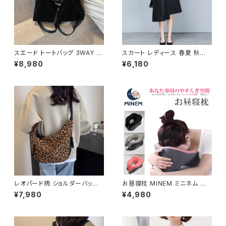
スエード トートバッグ 3WAY シ
スカート レディース 春夏 秋冬
ョルダーバッグ レディース バッ
春 夏 秋 冬 黒 プリーツスカート
¥8,980
¥6,180
グ 斜めがけ 軽量 A4収納 大容
ミディアム丈 プリーツ アシンメ
量 カジュアル 韓国風 秋冬 春夏
トリー ミモレスカート ひざ丈ス
オールシーズン きれいめ 上品
カート モード 韓国 ファッション
おしゃれ 通勤通学 黒 茶色 ダー
きれいめ オフィスカジュアル 上
クブラウン K-B0204
品 切り替え ミディアム ひざ下
ひざ丈 ブラック オフィス カジュ
アル OL 上品 大人 10代 20代
30代 40代 C-SAW0020
レオパード柄 ショルダーバッグ
お昼寝枕 MINEM ミニネム 仮
ワンショルダーバッグ レディース
眠枕 うつぶせ枕 ネックピロー
¥7,980
¥4,980
ヒョウ柄 バッグ カジュアル 軽量
洗える 軽量 通気性 机 デスク
大容量 韓国風 秋冬 春夏 おしゃ
オフィス 車中泊 旅行 男女兼用
れ コーデ 人気 2色展開 K-B02
低反発 クッション おしゃれ カジ
20
ュアル 春 夏 秋 冬 春夏 秋冬 大