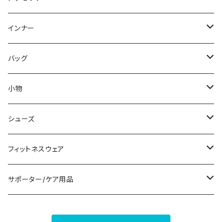
スウェット/トレーナー
オールインワン
ラッシュガード
ロング/マキシ
スカートスーツ
ネックレス
インナー
その他
その他
袖付き
その他
ブレスレット
ブラ/ブラトップ/ベアトップ
バッグ
ノースリーブ
ピアス
ショーツ
サブバッグ
小物
パンツドレス
コサージュ
タンクトップ/キャミソール
クラッチバッグ
マフラー/スカーフ/ストール
シューズ
ナイトドレス
リング
半袖/5分
トートバッグ
財布
スニーカー
フィットネスウェア
その他
その他
7分/長袖
ショルダーバッグ
アクセサリーケース
ブーツ
セット販売
サポーター/ケア用品
6点セット～
補正/補整
フォーマルバッグ
パンプス
トップス
サポーター