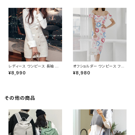
ツ風 上品 きれいめ 韓国風 大人
ト 清楚 上品 韓国風 きれいめ
エレガント 通勤 オフィス OL デ
美ライン ウエストマーク 春 夏
ート 二次会 結婚式 春 夏 秋 冬
秋 冬 お呼ばれ デート 食事会
お呼ばれ ブラック ベージュ お
フォーマル リゾート パーティー
しゃれ 高見え 20代 30代 40代
人気 大人可愛い ホワイト C-O
フォーマル 体型カバー 人気 トレ
SS0158
ンド C-OSS0136
レディース ワンピース 長袖 シャ
オフショルダー ワンピース フラ
ツワンピース ツイード切替 ミニ
ワー柄 タイトワンピース ドレス
¥8,990
¥8,980
ワンピース 上品 フォーマル ホ
花柄ワンピ 春夏 エレガント 大
ワイト 韓国ファッション きれい
人可愛い 韓国風ワンピース デ
め エレガント 通勤 オフィス 二
ート きれいめ 清楚 お呼ばれ 二
次会 パーティー デート 大人女
次会 パーティー 結婚式 披露宴
子 体型カバー 美ライン 春 秋
同窓会 上品 シルエット 美スタ
その他の商品
冬 着痩せ効果 きちんと見え カ
イル 体型カバー ピンク ワンタ
ジュアル エレガントスタイル S
イプ C-OSS0232
M L XL C-OSS0176