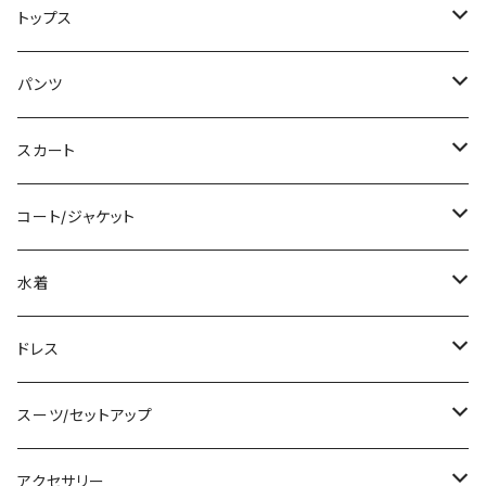
ミニ/ショート
トップス
ミディアム/ミモレ
Tシャツ/カットソー
パンツ
ロング/マキシ
タンクトップ/キャミソール
ショート丈
スカート
袖付き
シャツ/ブラウス
クロップド丈
ミニ/ショート
コート/ジャケット
ノースリーブ
ベアトップ/チューブトップ
ロング丈
ミディアム/ミモレ
コート
水着
その他
カーディガン/ボレロ
デニム
ロング
ジャケット
タンキニ
ドレス
チュニック
ニット/セーター
レギンス
その他
その他
バンドゥビキニ
ミニ/ショート
スーツ/セットアップ
パーカー
その他
ワンピース
ミディアム/ミモレ
パンツスーツ
アクセサリー