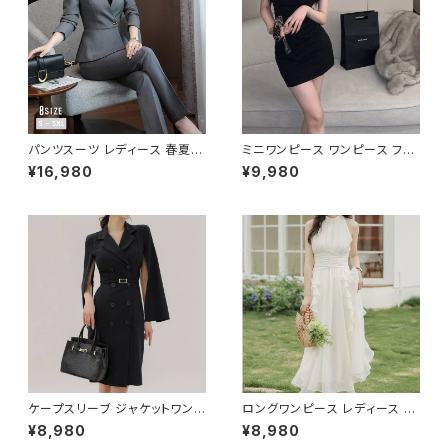
パンツスーツ レディース 春夏
ミニワンピース ワンピース フェ
秋冬 春 夏 秋 冬 黒 紺 スーツ
ザーデザイン タイトワンピース
¥16,980
¥9,980
上下セット 2点セット ジャケット
チューブトップ レディース 春夏
パンツ セットアップ セットアップ
秋冬 春 夏 秋 冬 黒 ミニ ノース
スーツ 長袖 ノーカラー タイト
リーブ タイトワンピ 態度ドレス
ビジネススーツ ロング パンツス
ワンピドレス OL エレガント フ
ーツ ロングパンツ ペプラム ノー
ォーマル ブラック ボルドー ホワ
カラースーツ ペプラムジャケット
イト 大きいサイズ きれいめ ドレ
レディーススーツ 大きいサイズ
スワンピース お呼ばれ 韓国 フ
オフィス OL オフィスカジュアル
ァッション オフィスカジュアル 韓
ビジネス 結婚式 パーティー お
国風 キャバドレス ナイトドレス
呼ばれ ブラック ネイビー グレ
ナイトワンピ カジュアル 10代 2
ー S M L XL 2XL 3XL 4XL 5
0代 30代 40代 C-OSS0127
XL 10代 20代 30代 40代 C-
WAW1079
ケープスリーブ ジャケットワンピ
ロングワンピース レディース シ
ース ベルト付き ワンピース レデ
フォン フリル ハイネック ノース
¥8,980
¥8,980
ィース 長袖 襟付き タイト スー
リーブ フレア Aライン エレガン