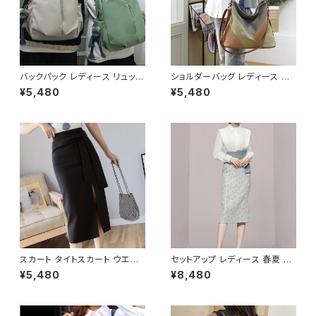
バックパック レディース リュック
ショルダーバッグ レディース バ
春夏 秋冬 春 夏 秋 冬 黒 バッグ
ッグ 春夏 秋冬 春 夏 秋 冬 トー
¥5,480
¥5,480
大容量 リュックサック かばん ロ
トバッグ バッグ 斜め掛け 肩掛け
ゴ 大きめ 学校リュック 部活 合
かばん ショルダーバック キャン
宿 旅行 通学 学校バッグ 高校生
バス地 お出かけ バック 斜め掛
中学生 男の子 女の子 A4 B4
けバッグ 肩掛けバッグ シンプル
シンプル バッグパック バック ロ
ショルダー ハンドバッグ コーヒ
ゴ ブラック アイボリー ピンク ラ
ー グレー デート 通勤バッグ オ
イトグリーン グレー バッグパッ
フィスカジュアル デイリー お出
ク 学校 カレッジコーデ カジュ
かけ オフィス カジュアル OL 上
アル デイリー お出かけ K-B00
品 大人 10代 20代 30代 40代
43
K-B0040
スカート タイトスカート ウエス
セットアップ レディース 春夏 秋
トリボン スリット入り ミモレス
冬 春 夏 秋 冬 ブラウス タイトス
¥5,480
¥8,480
カート ミディアム スリット ひざ
カート セット ドレス 長袖 ストラ
下 ひざ丈 ブラック アイボリー
イプ柄 トップス スカート 上下セ
黒 C-SAW0013
ット 花柄 ペンシルスカート ブラ
ウスシャツ シャツ ミモレ丈スカ