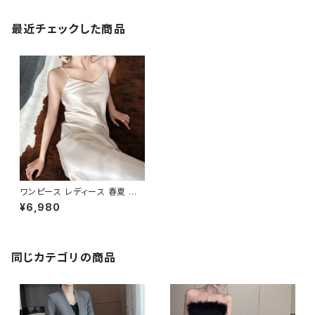
最近チェックした商品
ワンピース レディース 春夏 秋
冬 春 夏 秋 冬 黒 白 キャミソー
¥6,980
ルワンピース サテンワンピース
タイトワンピース ミモレワンピ
ース ドレス サテンワンピ サテン
ドレス キャミワンピ パーティー
ドレス 結婚式 部屋着 韓国 デー
同じカテゴリの商品
トコーデ お出かけ お呼ばれ ア
イボリー ベージュ グリーン ブ
ラック 10代 20代 30代 40代
C-OSS0044