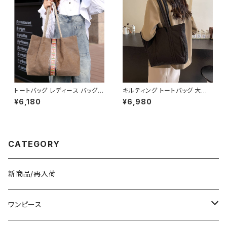
ート ひざ丈スカート ワンピース
風 デート きれいめ 韓国 ファッ
ション ブラック OL オフィスカジ
ュアル 結婚式 パーティー お呼
ばれ 10代 20代 30代 40代 C
-WAW1038
トートバッグ レディース バッグ
キルティング トートバッグ 大容
春夏 秋冬 春 夏 秋 冬 シンプル
量 肩掛けバッグ レディース バッ
¥6,180
¥6,980
トートバッグ バッグ かばん キャ
グ シンプル 無地 カジュアル 韓
ンバストート キャンバス地 お出
国ファッション 秋冬 春夏 人気
かけ バック シンプル コーヒー
4色展開 K-B0226
グレー アイボリー ネイビー デ
ート 帆布 通勤 通学 通勤バッグ
CATEGORY
オフィスカジュアル デイリー お
出かけ オフィス カジュアル OL
上品 大人 10代 20代 30代 40
代 K-B0047
新商品/再入荷
ワンピース