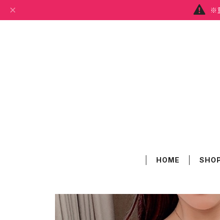
※
HOME
SHOP