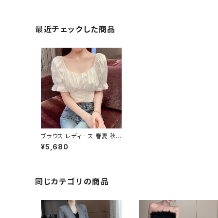
最近チェックした商品
ブラウス レディース 春夏 秋
冬 春 夏 秋 冬 白 シャツ 半袖
¥5,680
ブラウスシャツ 白シャツ バッ
クリボン フリル スクエアネッ
ク ショート丈 トップス ホワイ
ト 韓国 デートコーデ お出か
け お呼ばれ 半袖トップス ミ
同じカテゴリの商品
ニ丈 へそ出し パフスリーブ 1
0代 20代 30代 40代 C-TS
S0033