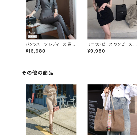
パンツスーツ レディース 春夏
ミニワンピース ワンピース フ
秋冬 春 夏 秋 冬 黒 紺 スーツ
ェザーデザイン タイトワンピ
¥16,980
¥9,980
上下セット 2点セット ジャケッ
ース チューブトップ レディー
ト パンツ セットアップ セットア
ス 春夏 秋冬 春 夏 秋 冬 黒
ップスーツ 長袖 ノーカラー タ
ミニ ノースリーブ タイトワン
イト ビジネススーツ ロング
ピ 態度ドレス ワンピドレス 
パンツスーツ ロングパンツ ペ
L エレガント フォーマル ブラ
その他の商品
プラム ノーカラースーツ ペプ
ック ボルドー ホワイト 大き
ラムジャケット レディーススー
サイズ きれいめ ドレスワンピ
ツ 大きいサイズ オフィス OL
ース お呼ばれ 韓国 ファッシ
オフィスカジュアル ビジネス
ン オフィスカジュアル 韓国風
結婚式 パーティー お呼ばれ
キャバドレス ナイトドレス ナ
ブラック ネイビー グレー S M
イトワンピ カジュアル 10代 
L XL 2XL 3XL 4XL 5XL 10
0代 30代 40代 C-OSS012
代 20代 30代 40代 C-WA
7
W1079