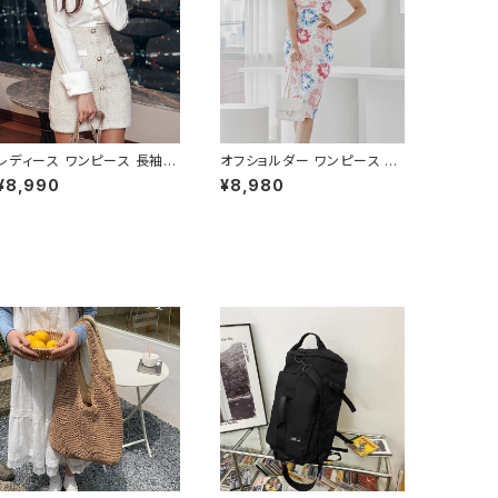
レディース ワンピース 長袖
オフショルダー ワンピース フ
シャツワンピース ツイード切
ラワー柄 タイトワンピース ド
¥8,990
¥8,980
替 ミニワンピース 上品 フォー
レス 花柄ワンピ 春夏 エレガ
マル ホワイト 韓国ファッショ
ント 大人可愛い 韓国風ワンピ
ン きれいめ エレガント 通勤
ース デート きれいめ 清楚 お
オフィス 二次会 パーティー デ
呼ばれ 二次会 パーティー 結
ート 大人女子 体型カバー 美
婚式 披露宴 同窓会 上品 シ
ライン 春 秋 冬 着痩せ効果
ルエット 美スタイル 体型カバ
きちんと見え カジュアル エレ
ー ピンク ワンタイプ C-OSS
ガントスタイル S M L XL C-
0232
OSS0176