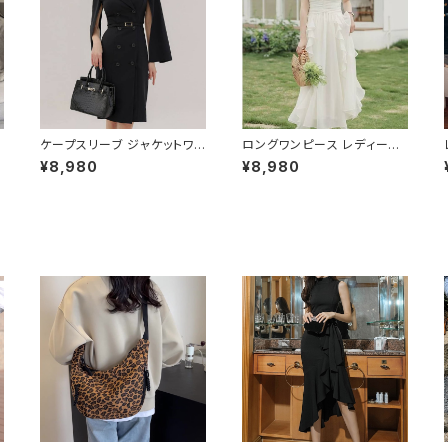
ケープスリーブ ジャケットワン
ロングワンピース レディース
ピース ベルト付き ワンピース
シフォン フリル ハイネック ノ
¥8,980
¥8,980
レディース 長袖 襟付き タイト
ースリーブ フレア Aライン エ
スーツ風 上品 きれいめ 韓国
レガント 清楚 上品 韓国風 き
風 大人エレガント 通勤 オフィ
れいめ 美ライン ウエストマー
O
ス OL デート 二次会 結婚式
ク 春 夏 秋 冬 お呼ばれ デー
春 夏 秋 冬 お呼ばれ ブラック
ト 食事会 フォーマル リゾート
い
ベージュ おしゃれ 高見え 20
パーティー 人気 大人可愛い
代 30代 40代 フォーマル 体
ホワイト C-OSS0158
ョ
型カバー 人気 トレンド C-O
SS0136
2