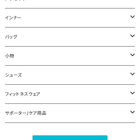
スウェット/トレーナー
オールインワン
ラッシュガード
ロング/マキシ
スカートスーツ
ネックレス
インナー
その他
その他
袖付き
その他
ブレスレット
ブラ/ブラトップ/ベアトップ
バッグ
ノースリーブ
ピアス
ショーツ
サブバッグ
小物
パンツドレス
コサージュ
タンクトップ/キャミソール
クラッチバッグ
マフラー/スカーフ/ストール
シューズ
ナイトドレス
リング
半袖/5分
トートバッグ
財布
スニーカー
フィットネスウェア
その他
その他
7分/長袖
ショルダーバッグ
アクセサリーケース
ブーツ
セット販売
サポーター/ケア用品
6点セット～
補正/補整
フォーマルバッグ
パンプス
トップス
サポーター