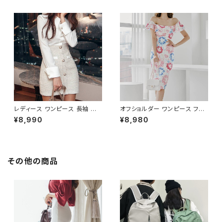
ツ風 上品 きれいめ 韓国風 大人
ト 清楚 上品 韓国風 きれいめ
エレガント 通勤 オフィス OL デ
美ライン ウエストマーク 春 夏
ート 二次会 結婚式 春 夏 秋 冬
秋 冬 お呼ばれ デート 食事会
お呼ばれ ブラック ベージュ お
フォーマル リゾート パーティー
しゃれ 高見え 20代 30代 40代
人気 大人可愛い ホワイト C-O
フォーマル 体型カバー 人気 トレ
SS0158
ンド C-OSS0136
レディース ワンピース 長袖 シャ
オフショルダー ワンピース フラ
ツワンピース ツイード切替 ミニ
ワー柄 タイトワンピース ドレス
¥8,990
¥8,980
ワンピース 上品 フォーマル ホ
花柄ワンピ 春夏 エレガント 大
ワイト 韓国ファッション きれい
人可愛い 韓国風ワンピース デ
め エレガント 通勤 オフィス 二
ート きれいめ 清楚 お呼ばれ 二
次会 パーティー デート 大人女
次会 パーティー 結婚式 披露宴
子 体型カバー 美ライン 春 秋
同窓会 上品 シルエット 美スタ
その他の商品
冬 着痩せ効果 きちんと見え カ
イル 体型カバー ピンク ワンタ
ジュアル エレガントスタイル S
イプ C-OSS0232
M L XL C-OSS0176