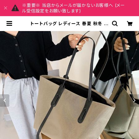
※重要※ 当店からメールが届かないお客様へ (メー
ル受信設定をお願い致します)
トートバッグ レディース 春夏 秋冬 春
夏 秋 冬 黒 バッグ 大容量バッグ バッ
ク シンプル ハンドバッグ オックスフ
ォードクロス かばん シンプルトート
ママバッグ 大容量 大きめ マザーズバ
ッグ 旅行 通学 通勤 大学生 女の子 A
4 B4 カーキ ブラック カレッジコー
デ カジュアル デイリー デート お出か
け K-B0012 | REIRSE レイルセ 2
0代,30代,40代 レディースファッシ
ョン 通販