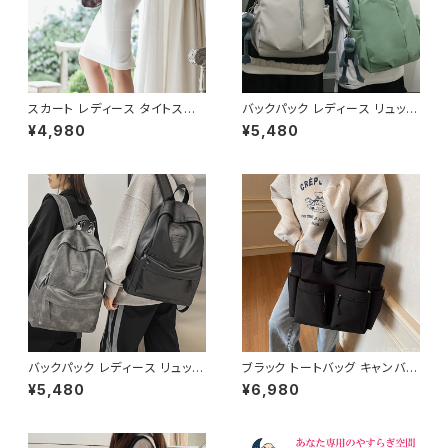
スカート レディース タイトスカ
バックパック レディース リュック
ート ミディアム ペンシルスカー
春夏 秋冬 春 夏 秋 冬 黒 バッグ
¥4,980
¥5,480
ト スリット 白 ホワイト ハイウエ
大容量 リュックサック かばん ロ
スト ひざ丈 ひざ下 ミディアムス
ゴ 大きめ 学校リュック 部活 合
カート スーツ お呼ばれ パーテ
宿 旅行 通学 学校バッグ 高校生
ィー 結婚式 コルセット風 春 夏
中学生 男の子 女の子 A4 B4
春夏 ミディアムタイトスカート
シンプル バッグパック バック ロ
C-SSS0002
ゴ ブラック アイボリー ピンク ラ
イトグリーン グレー バッグパッ
ク 学校 カレッジコーデ カジュ
アル デイリー お出かけ K-B00
43
バックパック レディース リュック
ブラック トートバッグ キャンバス
春夏 秋冬 春 夏 秋 冬 黒 バッグ
大容量 ポケット付き カジュアル
¥5,480
¥6,980
リュックサック かばん 合成皮革
バッグ 韓国風バッグ マザーズバ
ビジネスリュック カジュアルリュ
ッグ 学生バッグ 通学 通勤 人気
ック カジュアルバッグ ロゴバッ
3色展開 K-B0222
グ ビジネス 男女兼用 撥水 防