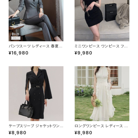
パンツスーツ レディース 春夏
ミニワンピース ワンピース フェ
秋冬 春 夏 秋 冬 黒 紺 スーツ
ザーデザイン タイトワンピース
¥16,980
¥9,980
上下セット 2点セット ジャケット
チューブトップ レディース 春夏
パンツ セットアップ セットアップ
秋冬 春 夏 秋 冬 黒 ミニ ノース
スーツ 長袖 ノーカラー タイト
リーブ タイトワンピ 態度ドレス
ビジネススーツ ロング パンツス
ワンピドレス OL エレガント フ
ーツ ロングパンツ ペプラム ノー
ォーマル ブラック ボルドー ホワ
カラースーツ ペプラムジャケット
イト 大きいサイズ きれいめ ドレ
レディーススーツ 大きいサイズ
スワンピース お呼ばれ 韓国 フ
オフィス OL オフィスカジュアル
ァッション オフィスカジュアル 韓
ビジネス 結婚式 パーティー お
国風 キャバドレス ナイトドレス
呼ばれ ブラック ネイビー グレ
ナイトワンピ カジュアル 10代 2
ー S M L XL 2XL 3XL 4XL 5
0代 30代 40代 C-OSS0127
XL 10代 20代 30代 40代 C-
WAW1079
ケープスリーブ ジャケットワンピ
ロングワンピース レディース シ
ース ベルト付き ワンピース レデ
フォン フリル ハイネック ノース
¥8,980
¥8,980
ィース 長袖 襟付き タイト スー
リーブ フレア Aライン エレガン