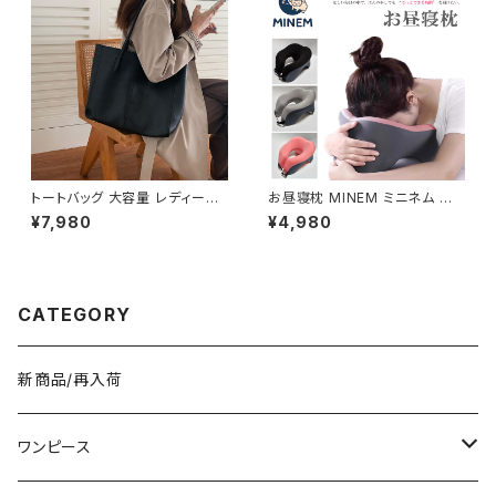
水 縦長 通勤通学 部活 合宿 旅
行 通学 学校バッグ 高校生 中学
生 男の子 女の子 A4 B4 シン
プル バッグパック バック ロゴ ア
イボリー グレー ブラック カレッ
ジコーデ カジュアル デイリー
お出かけ 10代 20代 30代 40
代 K-B0042
トートバッグ 大容量 レディース
お昼寝枕 MINEM ミニネム 仮
フェイクレザー 無地 シンプル
眠枕 うつぶせ枕 ネックピロー
¥7,980
¥4,980
バッグ A4対応 ママバッグ 通勤
洗える 軽量 通気性 机 デスク
通学 おしゃれ 2色展開 K-B021
オフィス 車中泊 旅行 男女兼用
0
低反発 クッション おしゃれ カジ
ュアル 春 夏 秋 冬 春夏 秋冬 大
人 子供 デスク クッション 姿勢
CATEGORY
C-ASS0003
新商品/再入荷
ワンピース