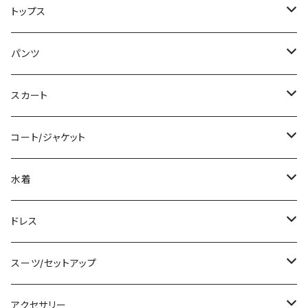
ミニ/ショート
トップス
ミディアム/ミモレ
Tシャツ/カットソー
パンツ
ロング/マキシ
タンクトップ/キャミソール
ショート丈
スカート
袖付き
シャツ/ブラウス
クロップド丈
ミニ/ショート
コート/ジャケット
ノースリーブ
ベアトップ/チューブトップ
ロング丈
ミディアム/ミモレ
コート
水着
その他
カーディガン/ボレロ
デニム
ロング
ジャケット
タンキニ
ドレス
チュニック
ニット/セーター
レギンス
その他
その他
バンドゥビキニ
ミニ/ショート
スーツ/セットアップ
パーカー
その他
ワンピース
ミディアム/ミモレ
パンツスーツ
アクセサリー