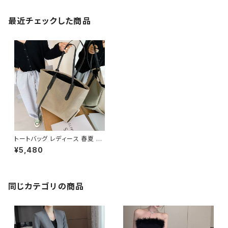
最近チェックした商品
トートバッグ レディース 春夏 秋
冬 春 夏 秋 冬 黒 バッグ 大容量
¥5,480
バッグ バック シンプル ハンドバ
ッグ オックスフォードクロス か
ばん シンプルトート ママバッグ
大容量 大きめ マザーズバッグ
旅行 通学 通勤 大学生 女の子
同じカテゴリの商品
A4 B4 カーキ ブラック カレッジ
コーデ カジュアル デイリー デ
ート お出かけ K-B0012