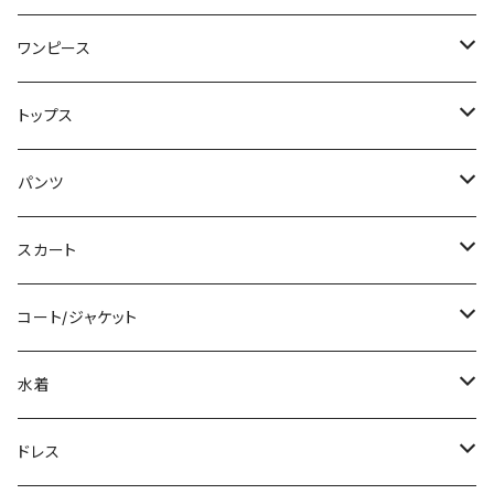
ワンピース
ミニ/ショート
トップス
ミディアム/ミモレ
Tシャツ/カットソー
パンツ
ロング/マキシ
タンクトップ/キャミソール
ショート丈
スカート
袖付き
シャツ/ブラウス
クロップド丈
ミニ/ショート
コート/ジャケット
ノースリーブ
ベアトップ/チューブトップ
ロング丈
ミディアム/ミモレ
コート
水着
その他
カーディガン/ボレロ
デニム
ロング
ジャケット
タンキニ
ドレス