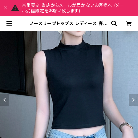
※重要※ 当店からメールが届かないお客様へ (メー
ル受信設定をお願い致します)
ノースリーブトップス レディース 春夏
秋冬 春 夏 秋 冬 黒 白 トップス ショ
ート丈トップス クロップド タンクトッ
プ ノースリーブ ハイネック ベーシッ
ク ホワイト グレー イエロー レッド ラ
イトパープル グリーン ブラック 上品
S M L XL 2XL 10代 20代 30代 4
0代 C-TSS0014 | REIRSE レイル
セ 20代,30代,40代 レディースファ
ッション 通販