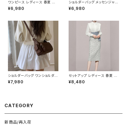
ワンピース レディース 春夏 秋
ショルダーバッグ メッセンジャー
冬 春 夏 秋 冬 長袖 黒ワンピー
バッグ 韓国バッグ レディース 斜
¥6,980
¥6,980
ス カシュクールワンピース ミデ
めがけ 軽量 シンプル 大容量 可
ィアムワンピース ロング ミモレ
愛い ブラック ライトブルー ライ
丈 ワンピース Vネック シンプル
トイエロー ベージュ オレンジ
ひざ丈ワンピ Aライン バルーン
レッド ピンク K-B0208
袖 ロングワンピース カジュアル
ワンピ ブラック 体型カバー 大
人 カジュアル 10代 20代 30代
40代 K-O0010
ショルダーバッグ ワンショルダー
セットアップ レディース 春夏 秋
バッグ レディース バッグ 肩掛け
冬 春 夏 秋 冬 ブラウス タイトス
¥7,980
¥8,480
斜めがけ クロスボディ おしゃれ
カート セット ドレス 長袖 ストラ
カジュアル 韓国風バッグ ブラッ
イプ柄 トップス スカート 上下セ
ク ブラウン 収納力抜群 秋冬 春
ット 花柄 ペンシルスカート ブラ
夏コーデ K-B0212
ウスシャツ シャツ ミモレ丈スカ
ート ひざ丈スカート ワンピース
CATEGORY
風 デート きれいめ 韓国 ファッ
ション ブラック OL オフィスカジ
ュアル 結婚式 パーティー お呼
ばれ 10代 20代 30代 40代 C
新商品/再入荷
-WAW1038