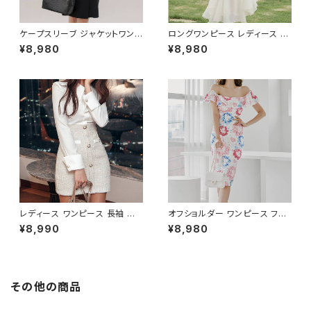
ケープスリーブ ジャケットワンピ
ロングワンピース レディース シ
ース ベルト付き ワンピース レデ
フォン フリル ハイネック ノース
¥8,980
¥8,980
ィース 長袖 襟付き タイト スー
リーブ フレア Aライン エレガン
ツ風 上品 きれいめ 韓国風 大人
ト 清楚 上品 韓国風 きれいめ
エレガント 通勤 オフィス OL デ
美ライン ウエストマーク 春 夏
ート 二次会 結婚式 春 夏 秋 冬
秋 冬 お呼ばれ デート 食事会
お呼ばれ ブラック ベージュ お
フォーマル リゾート パーティー
しゃれ 高見え 20代 30代 40代
人気 大人可愛い ホワイト C-O
フォーマル 体型カバー 人気 トレ
SS0158
ンド C-OSS0136
レディース ワンピース 長袖 シャ
オフショルダー ワンピース フラ
ツワンピース ツイード切替 ミニ
ワー柄 タイトワンピース ドレス
¥8,990
¥8,980
ワンピース 上品 フォーマル ホ
花柄ワンピ 春夏 エレガント 大
ワイト 韓国ファッション きれい
人可愛い 韓国風ワンピース デ
め エレガント 通勤 オフィス 二
ート きれいめ 清楚 お呼ばれ 二
次会 パーティー デート 大人女
次会 パーティー 結婚式 披露宴
子 体型カバー 美ライン 春 秋
同窓会 上品 シルエット 美スタ
その他の商品
冬 着痩せ効果 きちんと見え カ
イル 体型カバー ピンク ワンタ
ジュアル エレガントスタイル S
イプ C-OSS0232
M L XL C-OSS0176