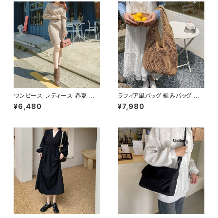
ワンピース レディース 春夏 秋
ラフィア風バッグ 編みバッグ か
冬 春 夏 秋 冬 黒 タイトワンピ
ごバッグ レディース 肩掛け 大
¥6,480
¥7,980
ース ニットワンピース 長袖 カシ
容量 ナチュラル素材 韓国ファッ
ュクール リブ ニットワンピ リブ
ション 春夏 お出かけ デート コ
ニット 長袖ワンピース ミディア
ーデ おしゃれ 人気 2色展開 K-
ムワンピース きれいめ 韓国 タ
B0225
イトニットワンピース ミモレ ひ
ざ丈ワンピース ンプル 韓国ファ
ッション OL カジュアル Vネック
深Vネック ベージュ シンプル 1
0代 20代 30代 40代 C-OSS
0078