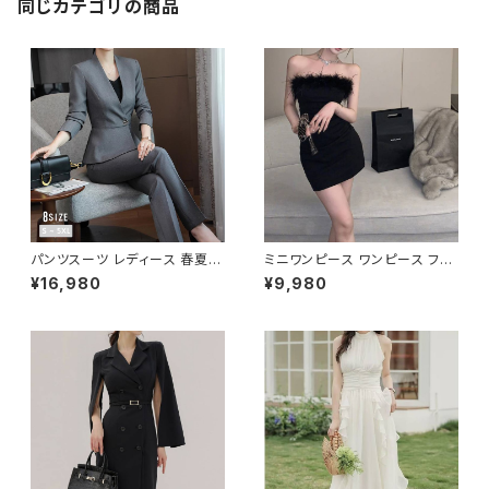
プル グリーン ブラック 上品 S
同じカテゴリの商品
M L XL 2XL 10代 20代 30代
40代 C-TSS0014
パンツスーツ レディース 春夏
ミニワンピース ワンピース フェ
秋冬 春 夏 秋 冬 黒 紺 スーツ
ザーデザイン タイトワンピース
¥16,980
¥9,980
上下セット 2点セット ジャケット
チューブトップ レディース 春夏
パンツ セットアップ セットアップ
秋冬 春 夏 秋 冬 黒 ミニ ノース
スーツ 長袖 ノーカラー タイト
リーブ タイトワンピ 態度ドレス
ビジネススーツ ロング パンツス
ワンピドレス OL エレガント フ
ーツ ロングパンツ ペプラム ノー
ォーマル ブラック ボルドー ホワ
カラースーツ ペプラムジャケット
イト 大きいサイズ きれいめ ドレ
レディーススーツ 大きいサイズ
スワンピース お呼ばれ 韓国 フ
オフィス OL オフィスカジュアル
ァッション オフィスカジュアル 韓
ビジネス 結婚式 パーティー お
国風 キャバドレス ナイトドレス
呼ばれ ブラック ネイビー グレ
ナイトワンピ カジュアル 10代 2
ー S M L XL 2XL 3XL 4XL 5
0代 30代 40代 C-OSS0127
XL 10代 20代 30代 40代 C-
WAW1079