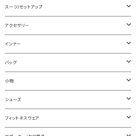
チュニック
ニット/セーター
レギンス
その他
その他
バンドゥビキニ
ミニ/ショート
スーツ/セットアップ
パーカー
その他
ワンピース
ミディアム/ミモレ
パンツスーツ
アクセサリー
スウェット/トレーナー
オールインワン
ラッシュガード
ロング/マキシ
スカートスーツ
ネックレス
インナー
その他
その他
袖付き
その他
ブレスレット
ブラ/ブラトップ/ベアトップ
バッグ
ノースリーブ
ピアス
ショーツ
サブバッグ
小物
パンツドレス
コサージュ
タンクトップ/キャミソール
クラッチバッグ
マフラー/スカーフ/ストール
シューズ
ナイトドレス
リング
半袖/5分
トートバッグ
財布
スニーカー
フィットネスウェア