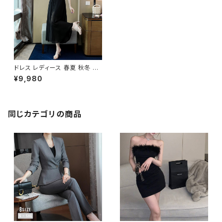
ドレス レディース 春夏 秋冬 春
夏 秋 冬 黒 ワンピース タイトワ
¥9,980
ンピース ドレスワンピース ミモ
レ ロング ミモレドレス ロングド
レス ひざ丈 ワンピースドレス O
L結婚式 パーティー お呼ばれ
結婚式 演奏会 二次会 ブラック
同じカテゴリの商品
S M L XL 2XL 10代 20代 30
代 40代 C-DSS1018