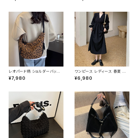
洗える 軽量 通気性 机 デスク
下セット 2点セット ジャケット ス
オフィス 車中泊 旅行 男女兼用
カート セットアップ セットアップ
低反発 クッション おしゃれ カジ
スーツ タイト ビジネススーツ
ュアル 春 夏 秋 冬 春夏 秋冬 大
ロング スカートスーツ ロングス
人 子供 デスク クッション 姿勢
カート ペプラム フリル ペプラム
C-ASS0003
ジャケット レディーススーツ 大
きいサイズ 変形デザイン タイト
スカート ミニスカート スーツス
カート オフィス OL オフィスカジ
ュアル ビジネス 結婚式 パーテ
ィー お呼ばれ ボルドー ブラック
10代 20代 30代 40代 C-WA
W1035
レオパード柄 ショルダーバッグ
ワンピース レディース 春夏 秋
ワンショルダーバッグ レディース
冬 春 夏 秋 冬 長袖 黒ワンピー
¥7,980
¥6,980
ヒョウ柄 バッグ カジュアル 軽量
ス カシュクールワンピース ミデ
大容量 韓国風 秋冬 春夏 おしゃ
ィアムワンピース ロング ミモレ
れ コーデ 人気 2色展開 K-B02
丈 ワンピース Vネック シンプル
20
ひざ丈ワンピ Aライン バルーン
袖 ロングワンピース カジュアル
ワンピ ブラック 体型カバー 大
人 カジュアル 10代 20代 30代
40代 K-O0010