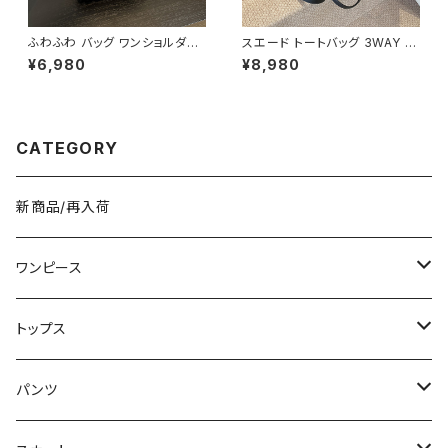
ふわふわ バッグ ワンショルダー
スエード トートバッグ 3WAY シ
バッグ ハンドバッグ 韓国風 レデ
ョルダーバッグ レディース バッ
¥6,980
¥8,980
ィース かわいい 小さめ 軽量 お
グ 斜めがけ 軽量 A4収納 大容
しゃれ 秋冬 春夏 K-B0207
量 カジュアル 韓国風 秋冬 春夏
オールシーズン きれいめ 上品
おしゃれ 通勤通学 黒 茶色 ダー
クブラウン K-B0204
CATEGORY
新商品/再入荷
ワンピース
ミニ/ショート
トップス
ミディアム/ミモレ
Tシャツ/カットソー
パンツ