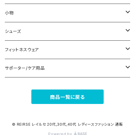
ノースリーブ
ピアス
ショーツ
サブバッグ
小物
パンツドレス
コサージュ
タンクトップ/キャミソール
クラッチバッグ
マフラー/スカーフ/ストール
シューズ
ナイトドレス
リング
半袖/5分
トートバッグ
財布
スニーカー
フィットネスウェア
その他
その他
7分/長袖
ショルダーバッグ
アクセサリーケース
ブーツ
セット販売
サポーター/ケア用品
6点セット～
補正/補整
フォーマルバッグ
パンプス
トップス
サポーター
商品一覧に戻る
5点セット
足用サポーター
ペチコート/ペチパンツ
カジュアルバッグ
サンダル
ボトムス
4点セット
その他
バックパック
その他
タイツ
© REIRSE レイルセ 20代,30代,40代 レディースファッション 通販
Powered by