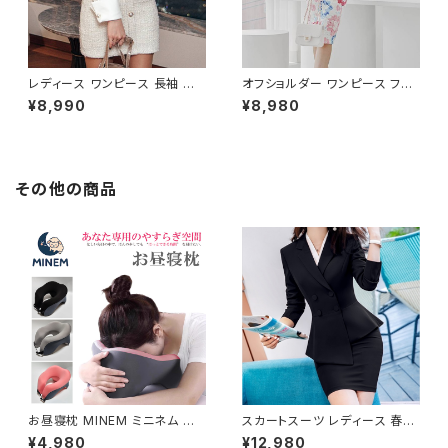
レディース ワンピース 長袖 シャ
オフショルダー ワンピース フラ
ツワンピース ツイード切替 ミニ
ワー柄 タイトワンピース ドレス
¥8,990
¥8,980
ワンピース 上品 フォーマル ホ
花柄ワンピ 春夏 エレガント 大
ワイト 韓国ファッション きれい
人可愛い 韓国風ワンピース デ
め エレガント 通勤 オフィス 二
ート きれいめ 清楚 お呼ばれ 二
次会 パーティー デート 大人女
次会 パーティー 結婚式 披露宴
子 体型カバー 美ライン 春 秋
同窓会 上品 シルエット 美スタ
その他の商品
冬 着痩せ効果 きちんと見え カ
イル 体型カバー ピンク ワンタ
ジュアル エレガントスタイル S
イプ C-OSS0232
M L XL C-OSS0176
お昼寝枕 MINEM ミニネム 仮
スカートスーツ レディース 春夏
眠枕 うつぶせ枕 ネックピロー
秋冬 春 夏 秋 冬 黒 スーツ 上
¥4,980
¥12,980