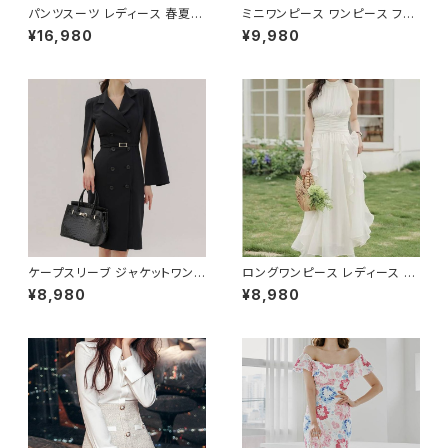
パンツスーツ レディース 春夏
ミニワンピース ワンピース フェ
秋冬 春 夏 秋 冬 黒 紺 スーツ
ザーデザイン タイトワンピース
¥16,980
¥9,980
上下セット 2点セット ジャケット
チューブトップ レディース 春夏
パンツ セットアップ セットアップ
秋冬 春 夏 秋 冬 黒 ミニ ノース
スーツ 長袖 ノーカラー タイト
リーブ タイトワンピ 態度ドレス
ビジネススーツ ロング パンツス
ワンピドレス OL エレガント フ
ーツ ロングパンツ ペプラム ノー
ォーマル ブラック ボルドー ホワ
カラースーツ ペプラムジャケット
イト 大きいサイズ きれいめ ドレ
レディーススーツ 大きいサイズ
スワンピース お呼ばれ 韓国 フ
オフィス OL オフィスカジュアル
ァッション オフィスカジュアル 韓
ビジネス 結婚式 パーティー お
国風 キャバドレス ナイトドレス
呼ばれ ブラック ネイビー グレ
ナイトワンピ カジュアル 10代 2
ー S M L XL 2XL 3XL 4XL 5
0代 30代 40代 C-OSS0127
XL 10代 20代 30代 40代 C-
WAW1079
ケープスリーブ ジャケットワンピ
ロングワンピース レディース シ
ース ベルト付き ワンピース レデ
フォン フリル ハイネック ノース
¥8,980
¥8,980
ィース 長袖 襟付き タイト スー
リーブ フレア Aライン エレガン
ツ風 上品 きれいめ 韓国風 大人
ト 清楚 上品 韓国風 きれいめ
エレガント 通勤 オフィス OL デ
美ライン ウエストマーク 春 夏
ート 二次会 結婚式 春 夏 秋 冬
秋 冬 お呼ばれ デート 食事会
お呼ばれ ブラック ベージュ お
フォーマル リゾート パーティー
しゃれ 高見え 20代 30代 40代
人気 大人可愛い ホワイト C-O
フォーマル 体型カバー 人気 トレ
SS0158
ンド C-OSS0136