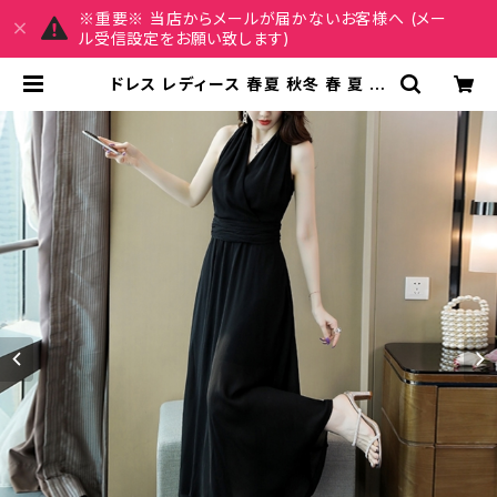
※重要※ 当店からメールが届かないお客様へ (メー
ル受信設定をお願い致します)
ドレス レディース 春夏 秋冬 春 夏 秋
冬 黒 ワンピース タイトワンピース ド
レスワンピース ミモレ ロング ミモレ
ドレス ロングドレス ひざ丈 ワンピー
スドレス OL結婚式 パーティー お呼
ばれ 結婚式 演奏会 二次会 ブラック
S M L XL 2XL 10代 20代 30代 4
0代 C-DSS1018 | REIRSE レイル
セ 20代,30代,40代 レディースファ
ッション 通販