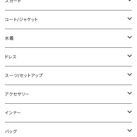
ロング/マキシ
タンクトップ/キャミソール
ショート丈
スカート
袖付き
シャツ/ブラウス
クロップド丈
ミニ/ショート
コート/ジャケット
ノースリーブ
ベアトップ/チューブトップ
ロング丈
ミディアム/ミモレ
コート
水着
その他
カーディガン/ボレロ
デニム
ロング
ジャケット
タンキニ
ドレス
チュニック
ニット/セーター
レギンス
その他
その他
バンドゥビキニ
ミニ/ショート
スーツ/セットアップ
パーカー
その他
ワンピース
ミディアム/ミモレ
パンツスーツ
アクセサリー
スウェット/トレーナー
オールインワン
ラッシュガード
ロング/マキシ
スカートスーツ
ネックレス
インナー
その他
その他
袖付き
その他
ブレスレット
ブラ/ブラトップ/ベアトップ
バッグ