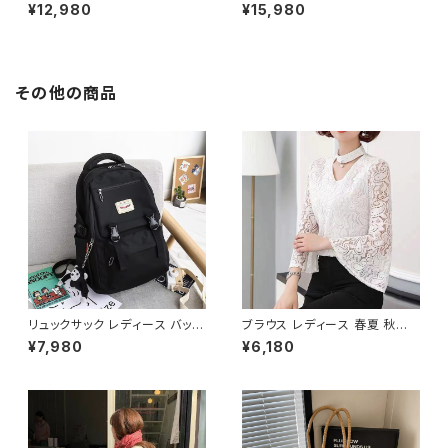
冬 春 夏 秋 冬 黒 パンツスーツ
秋冬 春 夏 秋 冬 スーツ 上下セ
¥12,980
¥15,980
パンツスタイル スーツ 無地 上
ット 2点セット ジャケット ロング
下セット 2点セット きれいめ シ
パンツ クロップドパンツ ボトム
ンプル 上品 大人スタイル パン
ス ジャケット セットアップ タイト
ツ アシンメトリー セットアップ
ロング パンツスーツ オフィス ロ
スカーチョ ワイドパンツ ロング
ングパンツ クロップド丈 OL オ
その他の商品
パンツスーツ オフィス ロングパ
フィスカジュアル 結婚式 パーテ
ンツ トップス OL オフィスカジュ
ィー 卒業式 入学式 卒園式 入
アル 結婚式 パーティー お呼ば
園式 お呼ばれ ベージュ ライト
れ ブラック グレー ブラウン 10
グリーン イエローベージュ ダ
代 20代 30代 40代 C-WAW1
ークグレー 10代 20代 30代 4
067
0代 C-WAW1054
リュックサック レディース バック
ブラウス レディース 春夏 秋冬
パック 通学バッグ カジュアルリ
春 夏 秋 冬 白 シャツ トップス
¥7,980
¥6,180
ュック 大容量 高校生 中学生 韓
フレアスリーブ チョーカー風 ラ
国風 おしゃれ 多収納 旅行 軽量
ッパ袖 袖コン フリル 7分袖 トッ
多機能 かわいい 6色展開 K-B
プス チュニック フリルブラウス
0218
ホワイト ベージュ ダークグリー
ン コーヒー 韓国 ゆったり シー
スルー チョーカーネック ブラウ
スシャツ 体型カバー 二の腕カバ