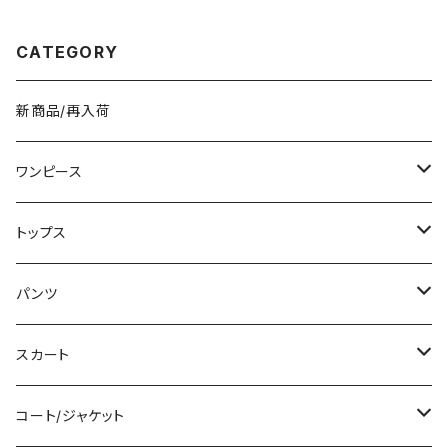
デザイン 大人カジュアル 韓国
カート モード 韓国 ファッション
風バッグ 斜めがけ対応 通勤通
きれいめ オフィスカジュアル 上
学 お出かけバッグ 秋冬 春夏 コ
品 切り替え ミディアム ひざ下
CATEGORY
ーデ おしゃれ 人気 5色展開 K-
ひざ丈 ブラック オフィス カジュ
B0198
アル OL 上品 大人 10代 20代
30代 40代 C-SAW0020
新商品/再入荷
ワンピース
ミニ/ショート
トップス
ミディアム/ミモレ
Tシャツ/カットソー
パンツ
ロング/マキシ
タンクトップ/キャミソール
ショート丈
スカート
袖付き
シャツ/ブラウス
クロップド丈
ミニ/ショート
コート/ジャケット