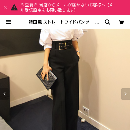
※重要※ 当店からメールが届かないお客様へ (メー
ル受信設定をお願い致します)
韓国風 ストレートワイドパンツ C-
PAW1003 | REIRSE レイルセ 20
代,30代,40代 レディースファッショ
ン 通販