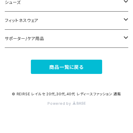
パンツドレス
コサージュ
タンクトップ/キャミソール
クラッチバッグ
マフラー/スカーフ/ストール
シューズ
ナイトドレス
リング
半袖/5分
トートバッグ
財布
スニーカー
フィットネスウェア
その他
その他
7分/長袖
ショルダーバッグ
アクセサリーケース
ブーツ
セット販売
サポーター/ケア用品
6点セット～
補正/補整
フォーマルバッグ
パンプス
トップス
サポーター
商品一覧に戻る
5点セット
足用サポーター
ペチコート/ペチパンツ
カジュアルバッグ
サンダル
ボトムス
4点セット
その他
バックパック
その他
タイツ
© REIRSE レイルセ 20代,30代,40代 レディースファッション 通販
Powered by
3点セット
エコバッグ
ソックス
2点セット
その他
サポーター