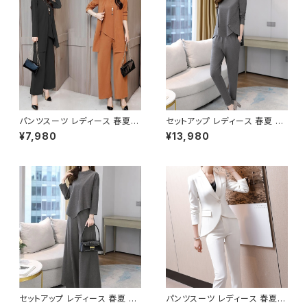
ーツ ロングパンツ ペプラム ノー
ツ ペプラム フリル ペプラムジャ
カラースーツ ペプラムジャケット
ケット レディーススーツ 大きい
レディーススーツ 大きいサイズ
サイズ 変形デザイン クロップド
オフィス OL オフィスカジュアル
丈 オフィス OL オフィスカジュ
ビジネス 結婚式 パーティー お
アル ビジネス 結婚式 パーティ
呼ばれ ブラック ネイビー グレ
ー お呼ばれ レッド ボルドー ブ
ー S M L XL 2XL 3XL 4XL 5
ラック 10代 20代 30代 40代
XL 10代 20代 30代 40代 C-
C-WAW1034
WAW1079
パンツスーツ レディース 春夏
セットアップ レディース 春夏 秋
秋冬 春 夏 秋 冬 黒 パンツスタ
冬 春 夏 秋 冬 黒 パンツスーツ
¥7,980
¥13,980
イル スーツ 無地 上下セット 3
パンツスタイル スーツ 無地 上
点セット きれいめ シンプル 上品
下セット 2点セット ボタンデザイ
大人スタイル ジャケット パンツ
ン きれいめ シンプル 上品 大人
ノースリーブ セットアップ ワイド
スタイル パンツ アシンメトリー
パンツ ロング パンツスーツ オフ
セットアップ スカーチョ ワイドパ
ィス ロングパンツ トップス アウ
ンツ ロング パンツスーツ オフィ
ター OL オフィスカジュアル 結
ス ロングパンツ トップス OL オ
婚式 パーティー お呼ばれ ブラ
フィスカジュアル 結婚式 パーテ
ック キャメル 10代 20代 30代
ィー お呼ばれ ブラック グレー
40代 C-WAW1032
ブラウン 10代 20代 30代 40
代 C-WAW1069
セットアップ レディース 春夏 秋
パンツスーツ レディース 春夏