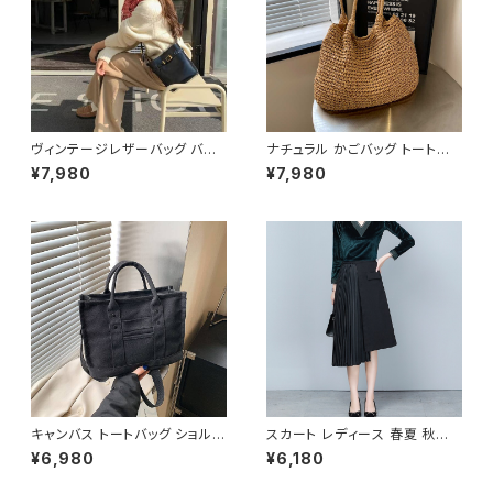
ー シンプル シャツブラウス オフ
ィス カジュアル OL 上品 大人 1
0代 20代 30代 40代 C-TSS
0052
ヴィンテージレザーバッグ バケ
ナチュラル かごバッグ トートバッ
ツ型ショルダーバッグ レディース
グ ショルダーバッグ レディース
¥7,980
¥7,980
ショルダー バッグ ショルダーバ
バッグ 軽量 編み 大容量 夏 韓
ッグ ブラック ブラウン 高級感
国ファッション カジュアル シン
韓国風ファッション 大人可愛い
プル ナチュラル ガーリー コーデ
人気アイテム 秋冬 春コーデ K-
春夏 おしゃれ 人気 2色展開 K-
B0209
B0233
キャンバス トートバッグ ショルダ
スカート レディース 春夏 秋冬
ーバッグ ミニバッグ レディース
春 夏 秋 冬 黒 プリーツスカート
¥6,980
¥6,180
ワンタイプ ブラック グレー ブラ
ミディアム丈 プリーツ アシンメ
ウン オレンジ ホワイト シンプル
トリー ミモレスカート ひざ丈ス