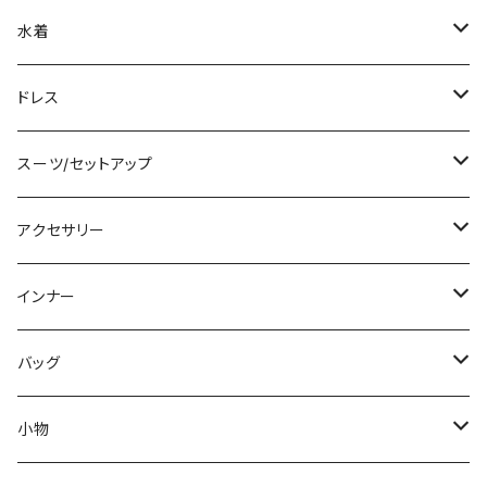
ノースリーブ
ベアトップ/チューブトップ
ロング丈
ミディアム/ミモレ
コート
水着
その他
カーディガン/ボレロ
デニム
ロング
ジャケット
タンキニ
ドレス
チュニック
ニット/セーター
レギンス
その他
その他
バンドゥビキニ
ミニ/ショート
スーツ/セットアップ
パーカー
その他
ワンピース
ミディアム/ミモレ
パンツスーツ
アクセサリー
スウェット/トレーナー
オールインワン
ラッシュガード
ロング/マキシ
スカートスーツ
ネックレス
インナー
その他
その他
袖付き
その他
ブレスレット
ブラ/ブラトップ/ベアトップ
バッグ
ノースリーブ
ピアス
ショーツ
サブバッグ
小物