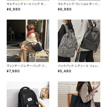
キルティング トートバッグ 大容
キルティング ワンショルダーバッ
量 肩掛けバッグ レディース バッ
グ トライアングルバッグ アシン
¥6,980
¥6,980
グ シンプル 無地 カジュアル 韓
メトリーバッグ レディース 大容
国ファッション 秋冬 春夏 人気
量 軽量 カジュアル 2色展開 K-
4色展開 K-B0226
B0228
ヴィンテージレザーバッグ バケ
バックパック レディース リュック
ツ型ショルダーバッグ レディース
春夏 秋冬 春 夏 秋 冬 黒 バッグ
¥7,980
¥5,480
ショルダー バッグ ショルダーバ
リュックサック かばん 合成皮革
ッグ ブラック ブラウン 高級感
ビジネスリュック カジュアルリュ
韓国風ファッション 大人可愛い
ック カジュアルバッグ ロゴバッ
人気アイテム 秋冬 春コーデ K-
グ ビジネス 男女兼用 撥水 防
B0209
水 縦長 通勤通学 部活 合宿 旅
行 通学 学校バッグ 高校生 中学
生 男の子 女の子 A4 B4 シン
プル バッグパック バック ロゴ ア
イボリー グレー ブラック カレッ
ジコーデ カジュアル デイリー