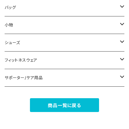
その他
その他
袖付き
その他
ブレスレット
ブラ/ブラトップ/ベアトップ
バッグ
ノースリーブ
ピアス
ショーツ
サブバッグ
小物
パンツドレス
コサージュ
タンクトップ/キャミソール
クラッチバッグ
マフラー/スカーフ/ストール
シューズ
ナイトドレス
リング
半袖/5分
トートバッグ
財布
スニーカー
フィットネスウェア
その他
その他
7分/長袖
ショルダーバッグ
アクセサリーケース
ブーツ
セット販売
サポーター/ケア用品
6点セット～
補正/補整
フォーマルバッグ
パンプス
トップス
サポーター
商品一覧に戻る
5点セット
足用サポーター
ペチコート/ペチパンツ
カジュアルバッグ
サンダル
ボトムス
4点セット