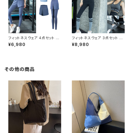
フィスカジュアル 結婚式 パーテ
ック トレーニングウェア スポー
ィー お呼ばれ ブラック グレー
ツウェア ランニングウェア レギ
ブラウン 10代 20代 30代 40
ンス カジュアル OL 上品 大人
代 C-WAW1068
20代 30代 40代 50代 C-F00
04
フィットネスウェア 4点セット レ
フィットネスウェア 3点セット レ
ディース 春夏 秋冬 春 夏 秋 冬
ディース 春夏 秋冬 春 夏 秋 冬
¥6,980
¥8,980
ジムウェア ダンスウェア 部屋着
ジムウェア ダンスウェア セット
パンツ ダンス ジャージ トップス
アップ 半袖 部屋着 パンツ ロゴ
スポーツブラ レギンス ショート
レギンス スポーツブラ インナー
パンツ ヨガウェア フィットネス
運動 ダンス トップス レギンス
ヨガレギンス ジム ダンスパンツ
ヨガウェア フィットネス ヨガレギ
その他の商品
ヨガパンツ スパッツ ネイビー グ
ンス ジム ダンスパンツ ヨガパン
リーン ピンク グレー ネイビー
ツ スパッツ ライトパープル イエ
ブラック ブラック トレーニングウ
ロー ブラック ダイエット トレー
ェア スポーツウェア ランニング
ニングウェア スポーツウェア ラ
ウェア レギンス カジュアル OL
ンニングウェア カジュアル OL
上品 大人 20代 30代 40代 50
上品 大人 20代 30代 40代 50
代 C-F0002
代 C-F0026