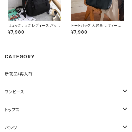
お出かけ 10代 20代 30代 40
代 K-B0042
リュックサック レディース バック
トートバッグ 大容量 レディース
パック 通学バッグ カジュアルリ
フェイクレザー 無地 シンプル
¥7,980
¥7,980
ュック 大容量 高校生 中学生 韓
バッグ A4対応 ママバッグ 通勤
国風 おしゃれ 多収納 旅行 軽量
通学 おしゃれ 2色展開 K-B021
多機能 かわいい 6色展開 K-B
0
0218
CATEGORY
新商品/再入荷
ワンピース
ミニ/ショート
トップス
ミディアム/ミモレ
Tシャツ/カットソー
パンツ