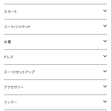
ロング/マキシ
タンクトップ/キャミソール
ショート丈
スカート
袖付き
シャツ/ブラウス
クロップド丈
ミニ/ショート
コート/ジャケット
ノースリーブ
ベアトップ/チューブトップ
ロング丈
ミディアム/ミモレ
コート
水着
その他
カーディガン/ボレロ
デニム
ロング
ジャケット
タンキニ
ドレス
チュニック
ニット/セーター
レギンス
その他
その他
バンドゥビキニ
ミニ/ショート
スーツ/セットアップ
パーカー
その他
ワンピース
ミディアム/ミモレ
パンツスーツ
アクセサリー
スウェット/トレーナー
オールインワン
ラッシュガード
ロング/マキシ
スカートスーツ
ネックレス
インナー