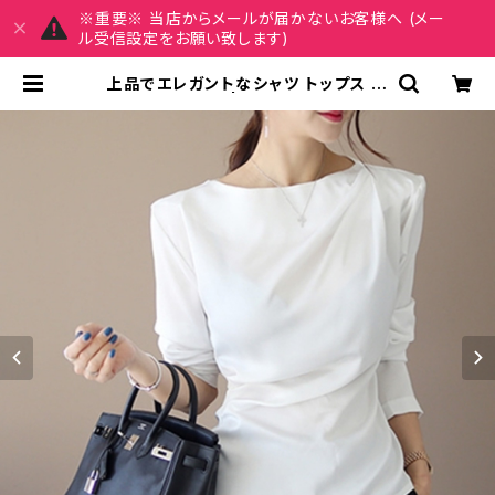
※重要※ 当店からメールが届かないお客様へ (メー
ル受信設定をお願い致します)
上品でエレガントなシャツ トップス
C-TAW1009 | REIRSE レイルセ
20代,30代,40代 レディースファッ
ション 通販