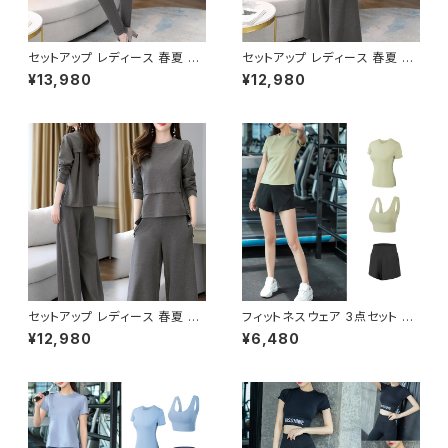
セットアップ レディース 春夏 秋
セットアップ レディース 春夏 秋
冬 春 夏 秋 冬 黒 パンツスーツ
冬 春 夏 秋 冬 黒 パンツスーツ
¥13,980
¥12,980
パンツスタイル スーツ 無地 上
パンツスタイル スーツ 無地 上
下セット 2点セット ボタンデザイ
下セット 2点セット きれいめ シ
ン きれいめ シンプル 上品 大人
ンプル 上品 大人スタイル パン
スタイル パンツ アシンメトリー
ツ アシンメトリー セットアップ
セットアップ スカーチョ ワイドパ
スカーチョ ワイドパンツ ロング
ンツ ロング パンツスーツ オフィ
パンツスーツ オフィス ロングパ
ス ロングパンツ トップス OL オ
ンツ トップス OL オフィスカジュ
フィスカジュアル 結婚式 パーテ
アル 結婚式 パーティー お呼ば
ィー お呼ばれ ブラック グレー
れ ブラック グレー ブラウン 10
ブラウン 10代 20代 30代 40
代 20代 30代 40代 C-WAW1
代 C-WAW1069
067
セットアップ レディース 春夏 秋
フィットネスウェア 3点セット レ
冬 春 夏 秋 冬 黒 パンツスーツ
ディース 春夏 秋冬 春 夏 秋 冬
¥12,980
¥6,480
パンツスタイル スーツ 無地 上
ジムウェア ダンスウェア 部屋着
下セット 2点セット ボタンデザイ
パンツ ダンス ジャージ トップス
ン きれいめ シンプル 上品 大人
スポーツブラ ショートパンツ ヨ
スタイル パンツ アシンメトリー
ガウェア フィットネス ヨガレギン
セットアップ スカーチョ ワイドパ
ス ジム ダンスパンツ ヨガパンツ
ンツ ロング パンツスーツ オフィ
スパッツ ネイビー グリーン ピン
ス ロングパンツ トップス OL オ
ク グレー ネイビーブラック ブラ