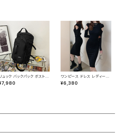
オフィス 二次会 パーティー デ
呼ばれ 二次会 パーティー 結
ート 大人女子 体型カバー 美
婚式 披露宴 同窓会 上品 シ
ライン 春 秋 冬 着痩せ効果
ルエット 美スタイル 体型カバ
きちんと見え カジュアル エレ
ー ピンク ワンタイプ C-OSS
ガントスタイル S M L XL C-
0232
OSS0176
リュック バックパック ボストン
ワンピース ドレス レディース
バッグ メンズ レディース 大容
春夏 秋冬 春 夏 秋 冬 黒 タイ
¥7,980
¥6,380
量 軽量 旅行バッグ 多機能 2
トワンピース タイトドレス 長
WAY 通勤 通学 スポーツ ブ
袖 ワンピース ドレスワンピー
ラック ブルー ホワイト 男女兼
ス ミディアムドレス ワンピー
用 カジュアル 韓国風バッグ K
ス きれいめ 韓国 タイトワンピ
-B0234
ース ミモレドレス ひざ丈ワン
ピース ラメ シンプル オープン
ショルダー カットショルダー
ワンピースドレス 韓国ファッ
ション OL カジュアル オフィ
スカジュアル 結婚式 パーティ
ー ブラック お呼ばれ シンプ
ル 10代 20代 30代 40代 C-