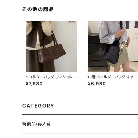
イト ビジネススーツ ロング
ピ 態度ドレス ワンピドレス 
パンツスーツ ロングパンツ ペ
L エレガント フォーマル ブラ
その他の商品
プラム ノーカラースーツ ペプ
ック ボルドー ホワイト 大き
ラムジャケット レディーススー
サイズ きれいめ ドレスワンピ
ツ 大きいサイズ オフィス OL
ース お呼ばれ 韓国 ファッシ
オフィスカジュアル ビジネス
ン オフィスカジュアル 韓国風
結婚式 パーティー お呼ばれ
キャバドレス ナイトドレス ナ
ブラック ネイビー グレー S M
イトワンピ カジュアル 10代 
L XL 2XL 3XL 4XL 5XL 10
0代 30代 40代 C-OSS012
代 20代 30代 40代 C-WA
7
W1079
ショルダーバッグ ワンショルダ
巾着 ショルダーバッグ キャン
ー フェイクレザー バッグ レデ
バス 肩掛けバッグ レディース
¥7,980
¥6,980
ィース 韓国 シンプル 大人可
バッグ 大容量 軽量 ナチュラ
愛い ブラック ダークブラウン
カジュアル 韓国風バッグ 春
カジュアル お出かけ 2色展開
秋冬 コーデ おしゃれ 人気 4
K-B0211
色展開 K-B0227
CATEGORY
新商品/再入荷