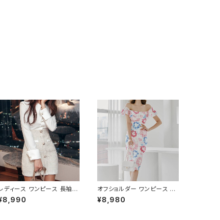
レディース ワンピース 長袖
オフショルダー ワンピース フ
シャツワンピース ツイード切
ラワー柄 タイトワンピース ド
¥8,990
¥8,980
替 ミニワンピース 上品 フォー
レス 花柄ワンピ 春夏 エレガ
マル ホワイト 韓国ファッショ
ント 大人可愛い 韓国風ワンピ
ン きれいめ エレガント 通勤
ース デート きれいめ 清楚 お