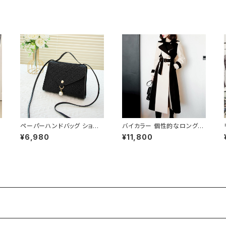
O
ス OL デート 二次会 結婚式
ク 春 夏 秋 冬 お呼ばれ デー
春 夏 秋 冬 お呼ばれ ブラック
ト 食事会 フォーマル リゾート
い
ベージュ おしゃれ 高見え 20
パーティー 人気 大人可愛い
代 30代 40代 フォーマル 体
ホワイト C-OSS0158
ョ
型カバー 人気 トレンド C-O
SS0136
2
ペーパーハンドバッグ ショル
バイカラー 個性的なロングコ
ダーバッグ パールチャームバ
ート C-JAW1002
¥6,980
¥11,800
ル
ッグ レディース バック 軽量 カ
夏
ジュアル おしゃれ 斜めがけ
春夏 人気 5色展開 K-B0202