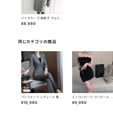
バイカラー 千鳥格子 チェスタ
ーコート C-JAW1008
¥8,980
同じカテゴリの商品
パンツスーツ レディース 春夏
ミニワンピース ワンピース フ
秋冬 春 夏 秋 冬 黒 紺 スーツ
ェザーデザイン タイトワンピ
¥16,980
¥9,980
上下セット 2点セット ジャケッ
ース チューブトップ レディー
ト パンツ セットアップ セットア
ス 春夏 秋冬 春 夏 秋 冬 黒
ップスーツ 長袖 ノーカラー タ
ミニ ノースリーブ タイトワン