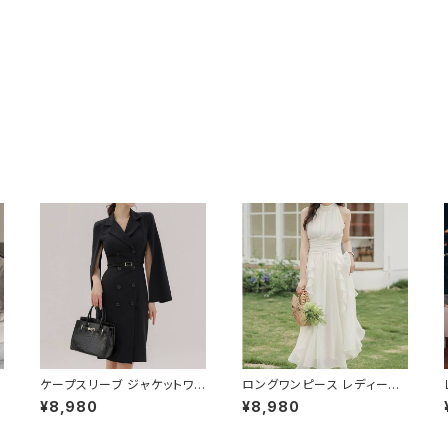
ケープスリーブ ジャケットワン
ロングワンピース レディース
ピース ベルト付き ワンピース
シフォン フリル ハイネック ノ
¥8,980
¥8,980
レディース 長袖 襟付き タイト
ースリーブ フレア Aライン エ
スーツ風 上品 きれいめ 韓国
レガント 清楚 上品 韓国風 き
風 大人エレガント 通勤 オフィ
れいめ 美ライン ウエストマー