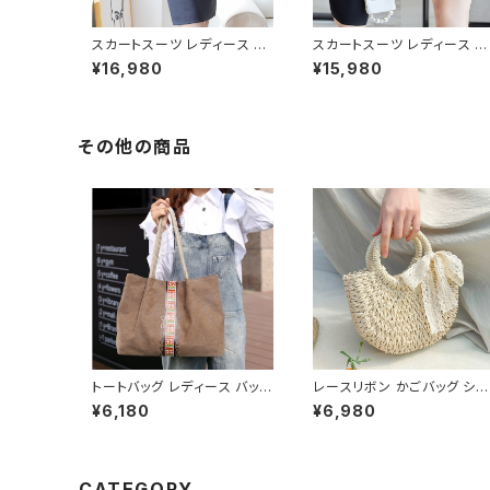
スカートスーツ レディース 春
スカートスーツ レディース 春
夏 秋冬 春 夏 秋 冬 黒 紺 ス
夏 秋冬 春 夏 秋 冬 黒 スー
¥16,980
¥15,980
ーツ 上下セット 2点セット ス
上下セット 2点セット スーツ
ーツスカート ジャケット ミニ
カート 半袖 ジャケット ミニス
スカート ひざ上 スカート ボト
カート ひざ上 スカート ボト
ムス ジャケット セットアップ タ
ス 半袖ジャケット セットアッ
イト ロング スカートスーツ オ
タイト ロング スカートスーツ
その他の商品
フィス スカート ショートスカ
オフィス スカート ショートス
ート タイトスカート OL オフィ
ート タイトスカート OL オフ
スカジュアル 結婚式 パーティ
スカジュアル 結婚式 パーテ
ー 卒業式 入学式 卒園式 入
ー 卒業式 入学式 卒園式 入
園式 お呼ばれ グレー ネイビ
園式 お呼ばれ ブルーグレー
ー ブラック 10代 20代 30代
ベージュ ブラック 10代 20代
40代 C-WAW1057
30代 40代 C-WAW1060
トートバッグ レディース バッグ
レースリボン かごバッグ ショ
春夏 秋冬 春 夏 秋 冬 シンプ
ルダーバッグ レディース 韓国
¥6,180
¥6,980
ルトートバッグ バッグ かばん
風 春夏 ナチュラルスタイル 
キャンバストート キャンバス地
ゾートコーデ 人気 軽量 おし
お出かけ バック シンプル コ
ゃれ 2色展開 K-B0231
ーヒー グレー アイボリー ネ
イビー デート 帆布 通勤 通学
CATEGORY