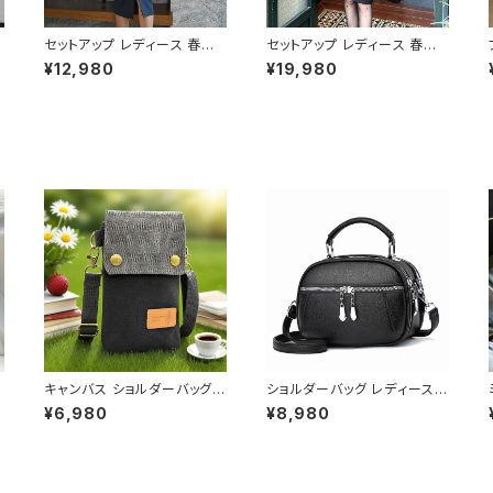
セットアップ レディース 春夏
セットアップ レディース 春夏
ツ
秋冬 春 夏 秋 冬 白 ブラウス
秋冬 春 夏 秋 冬 黒 ジャケッ
¥12,980
¥19,980
ス
タイトスカート シースルーブラ
ト タイトスカート スーツ 上下
ウス スーツ 上下セット 2点セ
セット 2点セット 変形ジャケッ
ム
ット ブラウス 女性用トップス
ト 女性用スーツ スーツスカー
プ
スーツスカート タイトスカート
ト タイトスカート 長袖ジャケ
フリルトップス シースルートッ
ット ミディアム ミモレ丈スカ
カ
プス ミディアム ミモレ丈スカ
ート ひざ丈 学校行事 スカー
ィ
ート ひざ丈 学校行事 セットア
ト ボトムス セットアップ オフィ
ィ
ップ オフィス スカート ミディ
ス スカート ミディアムスカー
アムスカート ペンシルスカー
ト ペンシルスカート OL オフ
ト OL オフィスカジュアル 結
ィスカジュアル 結婚式 パーテ
婚式 パーティー 卒業式 入学
ィー 卒業式 入学式 卒園式 入
式 卒園式 入園式 お呼ばれ
園式 お呼ばれ ブラック 10代
ホワイト グリーン 10代 20代
20代 30代 40代 C-WAW10
30代 40代 C-WAW1077
76
キャンバス ショルダーバッグ
ショルダーバッグ レディース
スマホポーチ ミニバッグ レデ
斜めがけ 小さめ 2way バッ
¥6,980
¥8,980
リ
ィース メンズ 斜めがけ カジ
グ 合皮 軽量 ミニバッグ おし
ュアル ナチュラル 韓国ファッ
ゃれ 可愛い カジュアル K-B0
ション 春夏 秋冬 ユニセックス
203
軽量 小さめ バッグ おしゃれ
K-B0232