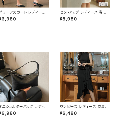
プリーツスカート レディース
セットアップ レディース 春夏
春夏 秋冬 春 夏 秋 冬 黒 白
秋冬 春 夏 秋 冬 白 トップス
¥6,980
¥8,980
スカート ロングスカート ミモ
タイトスカート ショートトップ
レ丈スカート ひざ下 ウエスト
ス スーツ 上下セット 2点セッ
ゴム シンプル プリーツ きれい
ト パフスリーブ 女性用トップ
め 大人 アイボリー イエロー
ス スーツスカート タイトスカ
ネイビーグリーン コーヒー ピ
ート ショート丈トップス キャバ
ンク ブラック 韓国ファッション
ドレス ミディアム ドレス ミモ
通勤 OL カジュアル オフィス
レ丈スカート ひざ丈 学校行事
カジュアル オフィス 韓国 10
セットアップ オフィス スカート
代 20代 30代 40代 母 ママ
ミディアムスカート ペンシルス
C-SAW0030
カート OL オフィスカジュアル
結婚式 パーティー 卒業式 入
学式 卒園式 入園式 お呼ばれ
ホワイト 10代 20代 30代 4
0代 C-WAW1086
ミニショルダーバッグ レディー
ワンピース レディース 春夏
ス ワンショルダーバッグ 無地
秋冬 春 夏 秋 冬 黒 ドレス マ
¥6,980
¥6,480
シンプル バッグ 斜めがけ 大
ーメイドワンピース ドレスワ
人可愛い 軽量 韓国風バッグ
ンピース フリル アシンメトリ
カジュアル おしゃれ 人気 4色
ー ノースリーブ ハイネック パ
展開 K-B0193
ーティードレス 結婚式 パーテ
ィー お呼ばれ ブラック ワイン