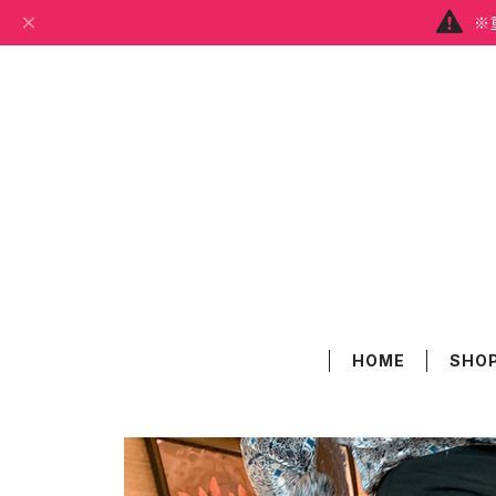
※
HOME
SHOP