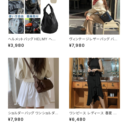
ヘルメットバッグ HELMY ヘルミ
ヴィンテージレザーバッグ バケ
ー ヘルメット 収納 バッグ ケー
ツ型ショルダーバッグ レディース
¥3,980
¥7,980
ス 入れ 自転車 バイク フルフェ
ショルダー バッグ ショルダーバ
イス ヘルメット入れ 撥水 防水
ッグ ブラック ブラウン 高級感
通勤 通学 盗難防止 男女兼用
韓国風ファッション 大人可愛い
春 夏 秋 冬 春夏 秋冬 大人 子
人気アイテム 秋冬 春コーデ K-
供 ヘルメット 雨 部活 運動 メン
B0209
ズ レディース キッズ C-ASS00
01
ショルダーバッグ ワンショルダー
ワンピース レディース 春夏 秋
バッグ レディース バッグ 肩掛け
冬 春 夏 秋 冬 黒 ドレス マーメ
¥7,980
¥6,480
斜めがけ クロスボディ おしゃれ
イドワンピース ドレスワンピー
カジュアル 韓国風バッグ ブラッ
ス フリル アシンメトリー ノース