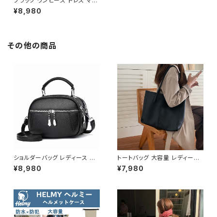
ブラック ワンピース ドレス マー
メイドライン スリットワンピース
¥8,980
ノースリーブ ロングワンピース
タイトワンピース 上品 大人可愛
い 韓国風 フォーマル デート ワ
ンピ おしゃれ 人気 着痩せ きれ
いめ 2XLまで C-OSS0241
その他の商品
ショルダーバッグ レディース 斜
トートバッグ 大容量 レディース
めがけ 小さめ 2way バッグ 合
フェイクレザー 無地 シンプル
¥8,980
¥7,980
皮 軽量 ミニバッグ おしゃれ 可
バッグ A4対応 ママバッグ 通勤
愛い カジュアル K-B0203
通学 おしゃれ 2色展開 K-B021
0