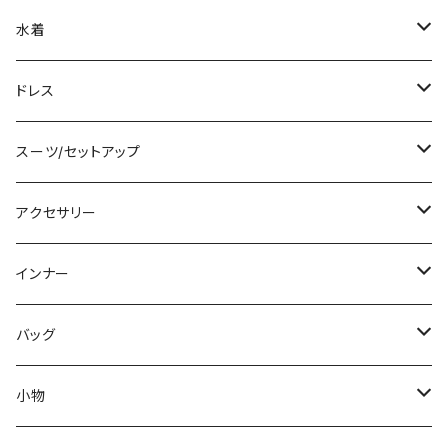
ノースリーブ
ベアトップ/チューブトップ
ロング丈
ミディアム/ミモレ
コート
水着
その他
カーディガン/ボレロ
デニム
ロング
ジャケット
タンキニ
ドレス
チュニック
ニット/セーター
レギンス
その他
その他
バンドゥビキニ
ミニ/ショート
スーツ/セットアップ
パーカー
その他
ワンピース
ミディアム/ミモレ
パンツスーツ
アクセサリー
スウェット/トレーナー
オールインワン
ラッシュガード
ロング/マキシ
スカートスーツ
ネックレス
インナー
その他
その他
袖付き
その他
ブレスレット
ブラ/ブラトップ/ベアトップ
バッグ
ノースリーブ
ピアス
ショーツ
サブバッグ
小物