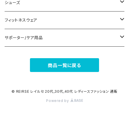
パンツドレス
コサージュ
タンクトップ/キャミソール
クラッチバッグ
マフラー/スカーフ/ストール
シューズ
ナイトドレス
リング
半袖/5分
トートバッグ
財布
スニーカー
フィットネスウェア
その他
その他
7分/長袖
ショルダーバッグ
アクセサリーケース
ブーツ
セット販売
サポーター/ケア用品
6点セット～
補正/補整
フォーマルバッグ
パンプス
トップス
サポーター
商品一覧に戻る
5点セット
足用サポーター
ペチコート/ペチパンツ
カジュアルバッグ
サンダル
ボトムス
4点セット
その他
バックパック
その他
タイツ
© REIRSE レイルセ 20代,30代,40代 レディースファッション 通販
Powered by
3点セット
エコバッグ
ソックス
2点セット
その他
サポーター