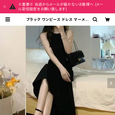
※重要※ 当店からメールが届かないお客様へ (メー
ル受信設定をお願い致します)
ブラック ワンピース ドレス マーメイ
ドライン スリットワンピース ノースリ
ーブ ロングワンピース タイトワンピ
ース 上品 大人可愛い 韓国風 フォー
マル デート ワンピ おしゃれ 人気 着
痩せ きれいめ 2XLまで C-OSS024
1 | REIRSE レイルセ 20代,30代,4
0代 レディースファッション 通販