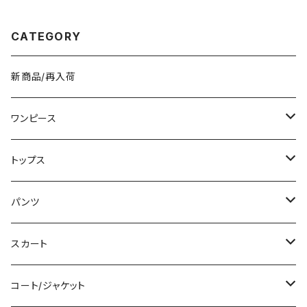
ク ブラウン 収納力抜群 秋冬 春
リーブ ハイネック パーティード
夏コーデ K-B0212
レス 結婚式 パーティー お呼ば
れ ブラック ワインレッド ボルド
CATEGORY
ー 10代 20代 30代 40代 C-D
SS1014
新商品/再入荷
ワンピース
ミニ/ショート
トップス
ミディアム/ミモレ
Tシャツ/カットソー
パンツ
ロング/マキシ
タンクトップ/キャミソール
ショート丈
スカート
袖付き
シャツ/ブラウス
クロップド丈
ミニ/ショート
コート/ジャケット