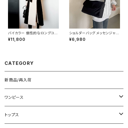
バイカラー 個性的なロングコー
ショルダーバッグ メッセンジャー
ト C-JAW1002
バッグ 韓国バッグ レディース 斜
¥11,800
¥6,980
めがけ 軽量 シンプル 大容量 可
愛い ブラック ライトブルー ライ
トイエロー ベージュ オレンジ
レッド ピンク K-B0208
CATEGORY
新商品/再入荷
ワンピース
ミニ/ショート
トップス