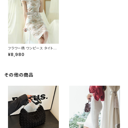
フラワー柄 ワンピース タイトワ
ンピース 膝丈ワンピース レディ
¥8,980
ース ドレス きれいめ 上品 エレ
ガント ベルト付き お呼ばれ デ
ート 二次会 パーティー フォーマ
ル 春 夏 秋 冬 2色展開 C-OSS
0251
その他の商品