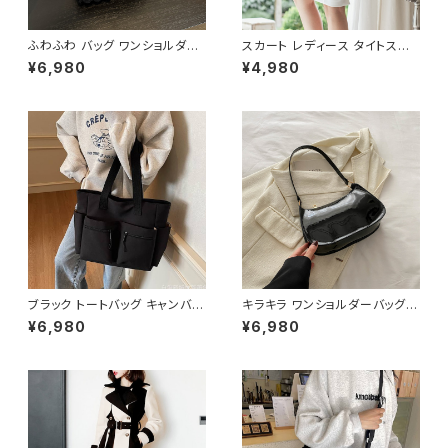
ふわふわ バッグ ワンショルダー
スカート レディース タイトスカ
バッグ ハンドバッグ 韓国風 レデ
ート ミディアム ペンシルスカー
¥6,980
¥4,980
ィース かわいい 小さめ 軽量 お
ト スリット 白 ホワイト ハイウエ
しゃれ 秋冬 春夏 K-B0207
スト ひざ丈 ひざ下 ミディアムス
カート スーツ お呼ばれ パーテ
ィー 結婚式 コルセット風 春 夏
春夏 ミディアムタイトスカート
C-SSS0002
ブラック トートバッグ キャンバス
キラキラ ワンショルダーバッグ
大容量 ポケット付き カジュアル
パテントバッグ レディース バッグ
¥6,980
¥6,980
バッグ 韓国風バッグ マザーズバ
光沢感 コンパクト エレガント カ
ッグ 学生バッグ 通学 通勤 人気
ジュアル 韓国風 お出かけ 通勤
3色展開 K-B0222
春夏 秋冬 5色展開 K-B0221