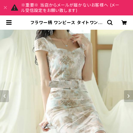
※重要※ 当店からメールが届かないお客様へ (メー
ル受信設定をお願い致します)
フラワー柄 ワンピース タイトワンピ
ース 膝丈ワンピース レディース ドレ
ス きれいめ 上品 エレガント ベルト付
き お呼ばれ デート 二次会 パーティ
ー フォーマル 春 夏 秋 冬 2色展開 C
-OSS0251 | REIRSE レイルセ 20
代,30代,40代 レディースファッショ
ン 通販