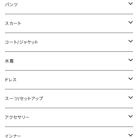
ミディアム/ミモレ
Tシャツ/カットソー
パンツ
ロング/マキシ
タンクトップ/キャミソール
ショート丈
スカート
袖付き
シャツ/ブラウス
クロップド丈
ミニ/ショート
コート/ジャケット
ノースリーブ
ベアトップ/チューブトップ
ロング丈
ミディアム/ミモレ
コート
水着
その他
カーディガン/ボレロ
デニム
ロング
ジャケット
タンキニ
ドレス
チュニック
ニット/セーター
レギンス
その他
その他
バンドゥビキニ
ミニ/ショート
スーツ/セットアップ
パーカー
その他
ワンピース
ミディアム/ミモレ
パンツスーツ
アクセサリー
スウェット/トレーナー
オールインワン
ラッシュガード
ロング/マキシ
スカートスーツ
ネックレス
インナー