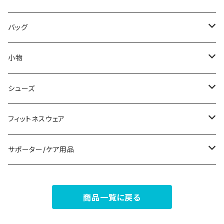
その他
その他
袖付き
その他
ブレスレット
ブラ/ブラトップ/ベアトップ
バッグ
ノースリーブ
ピアス
ショーツ
サブバッグ
小物
パンツドレス
コサージュ
タンクトップ/キャミソール
クラッチバッグ
マフラー/スカーフ/ストール
シューズ
ナイトドレス
リング
半袖/5分
トートバッグ
財布
スニーカー
フィットネスウェア
その他
その他
7分/長袖
ショルダーバッグ
アクセサリーケース
ブーツ
セット販売
サポーター/ケア用品
6点セット～
補正/補整
フォーマルバッグ
パンプス
トップス
サポーター
商品一覧に戻る
5点セット
足用サポーター
ペチコート/ペチパンツ
カジュアルバッグ
サンダル
ボトムス