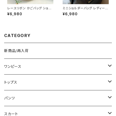
レースリボン かごバッグ ショル
ミニショルダーバッグ レディース
ダーバッグ レディース 韓国風
ワンショルダーバッグ 無地 シン
¥6,980
¥6,980
春夏 ナチュラルスタイル リゾー
プル バッグ 斜めがけ 大人可愛
トコーデ 人気 軽量 おしゃれ 2
い 軽量 韓国風バッグ カジュア
色展開 K-B0231
ル おしゃれ 人気 4色展開 K-B
0193
CATEGORY
新商品/再入荷
ワンピース
ミニ/ショート
トップス
ミディアム/ミモレ
Tシャツ/カットソー
パンツ
ロング/マキシ
タンクトップ/キャミソール
ショート丈
スカート