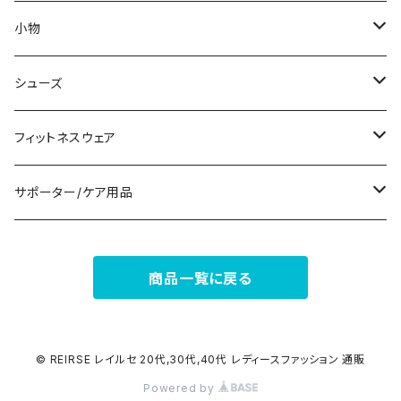
ノースリーブ
ピアス
ショーツ
サブバッグ
小物
パンツドレス
コサージュ
タンクトップ/キャミソール
クラッチバッグ
マフラー/スカーフ/ストール
シューズ
ナイトドレス
リング
半袖/5分
トートバッグ
財布
スニーカー
フィットネスウェア
その他
その他
7分/長袖
ショルダーバッグ
アクセサリーケース
ブーツ
セット販売
サポーター/ケア用品
6点セット～
補正/補整
フォーマルバッグ
パンプス
トップス
サポーター
商品一覧に戻る
5点セット
足用サポーター
ペチコート/ペチパンツ
カジュアルバッグ
サンダル
ボトムス
4点セット
その他
バックパック
その他
タイツ
© REIRSE レイルセ 20代,30代,40代 レディースファッション 通販
Powered by
3点セット