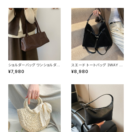
愛い カジュアル K-B0203
ル おしゃれ 斜めがけ 春夏 人気
5色展開 K-B0202
ショルダーバッグ ワンショルダー
スエード トートバッグ 3WAY シ
フェイクレザー バッグ レディー
ョルダーバッグ レディース バッ
¥7,980
¥8,980
ス 韓国 シンプル 大人可愛い ブ
グ 斜めがけ 軽量 A4収納 大容
ラック ダークブラウン カジュア
量 カジュアル 韓国風 秋冬 春夏
ル お出かけ 2色展開 K-B0211
オールシーズン きれいめ 上品
おしゃれ 通勤通学 黒 茶色 ダー
クブラウン K-B0204