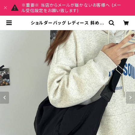
※重要※ 当店からメールが届かないお客様へ (メー
ル受信設定をお願い致します)
ショルダーバッグ レディース 斜めが
け 大容量 ふわくしゅ ワンショルダー
ナイロンバッグ 韓国風 カジュアル 通
学 通勤 マザーズバッグ 軽量 ブラッ
ク ホワイト 20代 30代 春 夏 秋 冬
コーデしやすい K-B0257 | REIRS
E レイルセ 20代,30代,40代 レディ
ースファッション 通販