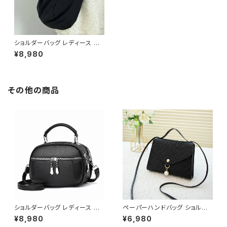
ショルダーバッグ レディース 斜
めがけ 大容量 ふわくしゅ ワン
¥8,980
ショルダー ナイロンバッグ 韓国
風 カジュアル 通学 通勤 マザー
ズバッグ 軽量 ブラック ホワイト
20代 30代 春 夏 秋 冬 コーデ
しやすい K-B0257
その他の商品
ショルダーバッグ レディース 斜
ペーパーハンドバッグ ショルダ
めがけ 小さめ 2way バッグ 合
ーバッグ パールチャームバッグ
¥8,980
¥6,980
皮 軽量 ミニバッグ おしゃれ 可
レディース バック 軽量 カジュア