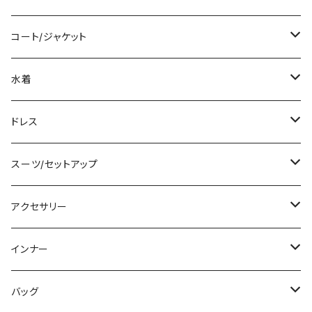
袖付き
シャツ/ブラウス
クロップド丈
ミニ/ショート
コート/ジャケット
ノースリーブ
ベアトップ/チューブトップ
ロング丈
ミディアム/ミモレ
コート
水着
その他
カーディガン/ボレロ
デニム
ロング
ジャケット
タンキニ
ドレス
チュニック
ニット/セーター
レギンス
その他
その他
バンドゥビキニ
ミニ/ショート
スーツ/セットアップ
パーカー
その他
ワンピース
ミディアム/ミモレ
パンツスーツ
アクセサリー
スウェット/トレーナー
オールインワン
ラッシュガード
ロング/マキシ
スカートスーツ
ネックレス
インナー
その他
その他
袖付き
その他
ブレスレット
ブラ/ブラトップ/ベアトップ
バッグ