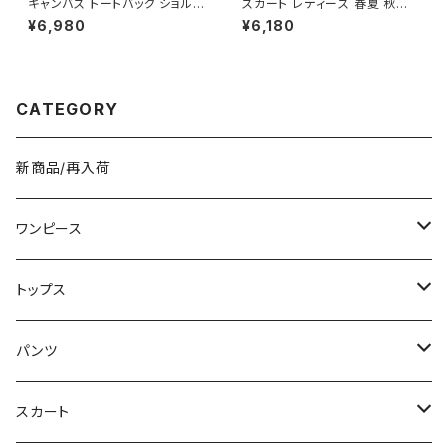
キャンバス トートバッグ ショルダ
スカート レディース 春夏 秋冬
ーバッグ ミニバッグ レディース
春 夏 秋 冬 黒 プリーツスカート
¥6,980
¥6,180
ワンタイプ ブラック グレー ブラ
ミディアム丈 プリーツ アシンメ
ウン オレンジ ホワイト シンプル
トリー ミモレスカート ひざ丈ス
デザイン 大人カジュアル 韓国
カート モード 韓国 ファッション
風バッグ 斜めがけ対応 通勤通
きれいめ オフィスカジュアル 上
学 お出かけバッグ 秋冬 春夏 コ
品 切り替え ミディアム ひざ下
CATEGORY
ーデ おしゃれ 人気 5色展開 K-
ひざ丈 ブラック オフィス カジュ
B0198
アル OL 上品 大人 10代 20代
30代 40代 C-SAW0020
新商品/再入荷
ワンピース
ミニ/ショート
トップス
ミディアム/ミモレ
Tシャツ/カットソー
パンツ
ロング/マキシ
タンクトップ/キャミソール
ショート丈
スカート