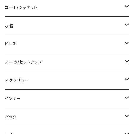
袖付き
シャツ/ブラウス
クロップド丈
ミニ/ショート
コート/ジャケット
ノースリーブ
ベアトップ/チューブトップ
ロング丈
ミディアム/ミモレ
コート
水着
その他
カーディガン/ボレロ
デニム
ロング
ジャケット
タンキニ
ドレス
チュニック
ニット/セーター
レギンス
その他
その他
バンドゥビキニ
ミニ/ショート
スーツ/セットアップ
パーカー
その他
ワンピース
ミディアム/ミモレ
パンツスーツ
アクセサリー
スウェット/トレーナー
オールインワン
ラッシュガード
ロング/マキシ
スカートスーツ
ネックレス
インナー
その他
その他
袖付き
その他
ブレスレット
ブラ/ブラトップ/ベアトップ
バッグ