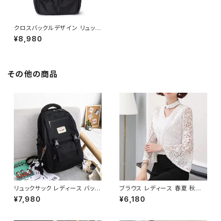
クロスバックルデザイン リュック
バックパック デイパック メンズ
¥8,980
レディース 男女兼用 大容量 軽
量 A4対応 通勤 通学 ビジネス
旅行 カジュアル シンプル 無地
ブラック ブルー グレー ワンサイ
ズ K-B0261
その他の商品
リュックサック レディース バック
ブラウス レディース 春夏 秋冬
パック 通学バッグ カジュアルリ
春 夏 秋 冬 白 シャツ トップス
¥7,980
¥6,180
ュック 大容量 高校生 中学生 韓
フレアスリーブ チョーカー風 ラ
国風 おしゃれ 多収納 旅行 軽量
ッパ袖 袖コン フリル 7分袖 トッ
多機能 かわいい 6色展開 K-B
プス チュニック フリルブラウス