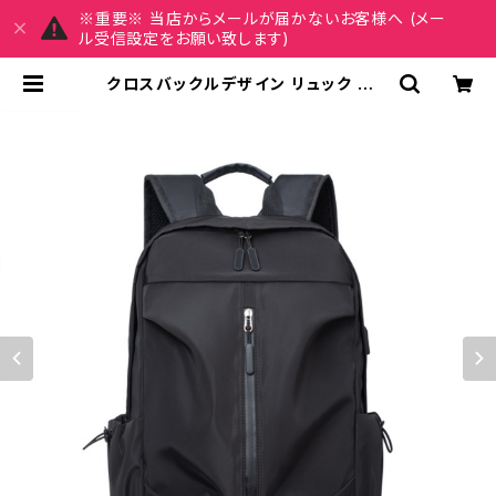
※重要※ 当店からメールが届かないお客様へ (メー
ル受信設定をお願い致します)
クロスバックルデザイン リュック バッ
クパック デイパック メンズ レディー
ス 男女兼用 大容量 軽量 A4対応 通
勤 通学 ビジネス 旅行 カジュアル シ
ンプル 無地 ブラック ブルー グレー
ワンサイズ K-B0261 | REIRSE レ
イルセ 20代,30代,40代 レディース
ファッション 通販