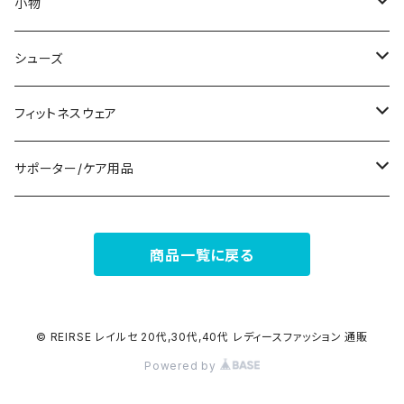
ノースリーブ
ピアス
ショーツ
サブバッグ
小物
パンツドレス
コサージュ
タンクトップ/キャミソール
クラッチバッグ
マフラー/スカーフ/ストール
シューズ
ナイトドレス
リング
半袖/5分
トートバッグ
財布
スニーカー
フィットネスウェア
その他
その他
7分/長袖
ショルダーバッグ
アクセサリーケース
ブーツ
セット販売
サポーター/ケア用品
6点セット～
補正/補整
フォーマルバッグ
パンプス
トップス
サポーター
商品一覧に戻る
5点セット
足用サポーター
ペチコート/ペチパンツ
カジュアルバッグ
サンダル
ボトムス
4点セット
その他
バックパック
その他
タイツ
© REIRSE レイルセ 20代,30代,40代 レディースファッション 通販
Powered by
3点セット
エコバッグ
ソックス