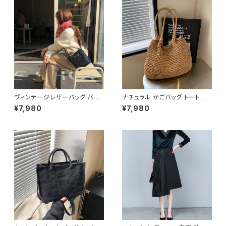
0218
ホワイト ベージュ ダークグリー
ン コーヒー 韓国 ゆったり シー
スルー チョーカーネック ブラウ
スシャツ 体型カバー 二の腕カバ
ー シンプル シャツブラウス オフ
ィス カジュアル OL 上品 大人 1
0代 20代 30代 40代 C-TSS
0052
ヴィンテージレザーバッグ バケ
ナチュラル かごバッグ トートバッ
ツ型ショルダーバッグ レディース
グ ショルダーバッグ レディース
¥7,980
¥7,980
ショルダー バッグ ショルダーバ
バッグ 軽量 編み 大容量 夏 韓
ッグ ブラック ブラウン 高級感
国ファッション カジュアル シン
韓国風ファッション 大人可愛い
プル ナチュラル ガーリー コーデ
人気アイテム 秋冬 春コーデ K-
春夏 おしゃれ 人気 2色展開 K-
B0209
B0233