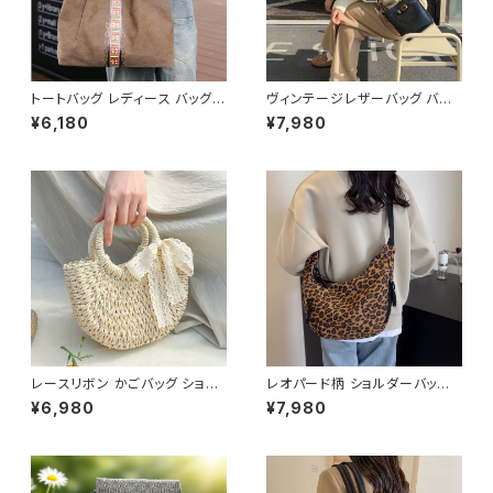
トートバッグ レディース バッグ
ヴィンテージレザーバッグ バケ
春夏 秋冬 春 夏 秋 冬 シンプル
ツ型ショルダーバッグ レディース
¥6,180
¥7,980
トートバッグ バッグ かばん キャ
ショルダー バッグ ショルダーバ
ンバストート キャンバス地 お出
ッグ ブラック ブラウン 高級感
かけ バック シンプル コーヒー
韓国風ファッション 大人可愛い
グレー アイボリー ネイビー デ
人気アイテム 秋冬 春コーデ K-
ート 帆布 通勤 通学 通勤バッグ
B0209
オフィスカジュアル デイリー お
出かけ オフィス カジュアル OL
上品 大人 10代 20代 30代 40
代 K-B0047
レースリボン かごバッグ ショル
レオパード柄 ショルダーバッグ
ダーバッグ レディース 韓国風
ワンショルダーバッグ レディース
¥6,980
¥7,980
春夏 ナチュラルスタイル リゾー
ヒョウ柄 バッグ カジュアル 軽量
トコーデ 人気 軽量 おしゃれ 2
大容量 韓国風 秋冬 春夏 おしゃ
色展開 K-B0231
れ コーデ 人気 2色展開 K-B02
20