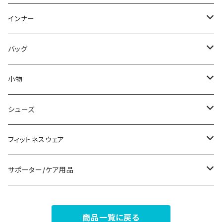
スウェット/トレーナー
オールインワン
ラッシュガード
ロング/マキシ
スカートスーツ
ネックレス
インナー
その他
その他
袖付き
その他
ブレスレット
ブラ/ブラトップ/ベアトップ
バッグ
ノースリーブ
ピアス
ショーツ
サブバッグ
小物
パンツドレス
コサージュ
タンクトップ/キャミソール
クラッチバッグ
マフラー/スカーフ/ストール
シューズ
ナイトドレス
リング
半袖/5分
トートバッグ
財布
スニーカー
フィットネスウェア
その他
その他
7分/長袖
ショルダーバッグ
アクセサリーケース
ブーツ
セット販売
サポーター/ケア用品
6点セット～
補正/補整
フォーマルバッグ
パンプス
トップス
サポーター
商品一覧に戻る