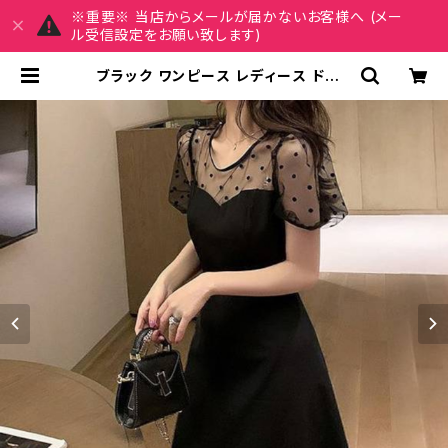
※重要※ 当店からメールが届かないお客様へ (メー
ル受信設定をお願い致します)
ブラック ワンピース レディース ドット
チュール フレアドレス ミニ丈 シース
ルースリーブ 可愛い 上品 エレガント
体型カバー Aライン 透け感 お呼ばれ
パーティードレス 二次会 デート フォ
ーマル 韓国風 ファッション 春 夏 秋
冬 大人女子 トレンド 人気 着痩せ お
しゃれ 清楚 C-COSS0190 | REIR
SE レイルセ 20代,30代,40代 レデ
ィースファッション 通販