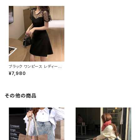
ブラック ワンピース レディース
ドットチュール フレアドレス ミニ
¥7,980
丈 シースルースリーブ 可愛い
上品 エレガント 体型カバー Aラ
イン 透け感 お呼ばれ パーティ
ードレス 二次会 デート フォーマ
ル 韓国風 ファッション 春 夏 秋
その他の商品
冬 大人女子 トレンド 人気 着痩
せ おしゃれ 清楚 C-COSS019
0