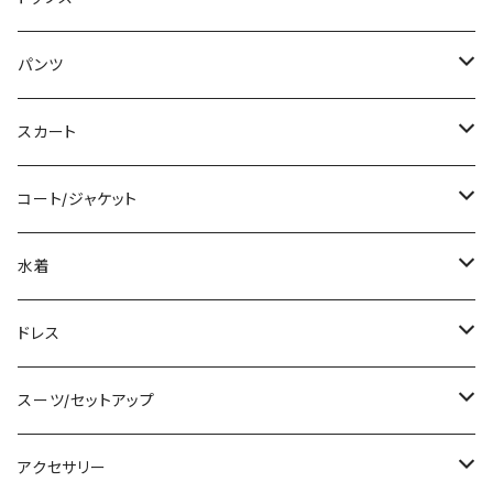
ミディアム/ミモレ
Tシャツ/カットソー
パンツ
ロング/マキシ
タンクトップ/キャミソール
ショート丈
スカート
袖付き
シャツ/ブラウス
クロップド丈
ミニ/ショート
コート/ジャケット
ノースリーブ
ベアトップ/チューブトップ
ロング丈
ミディアム/ミモレ
コート
水着
その他
カーディガン/ボレロ
デニム
ロング
ジャケット
タンキニ
ドレス
チュニック
ニット/セーター
レギンス
その他
その他
バンドゥビキニ
ミニ/ショート
スーツ/セットアップ
パーカー
その他
ワンピース
ミディアム/ミモレ
パンツスーツ
アクセサリー