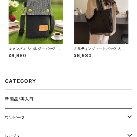
キャンバス ショルダーバッグ ス
キルティング トートバッグ 大容
マホポーチ ミニバッグ レディー
量 肩掛けバッグ レディース バッ
¥6,980
¥6,980
ス メンズ 斜めがけ カジュアル
グ シンプル 無地 カジュアル 韓
ナチュラル 韓国ファッション 春
国ファッション 秋冬 春夏 人気
夏 秋冬 ユニセックス 軽量 小さ
4色展開 K-B0226
め バッグ おしゃれ K-B0232
CATEGORY
新商品/再入荷
ワンピース
ミニ/ショート
トップス