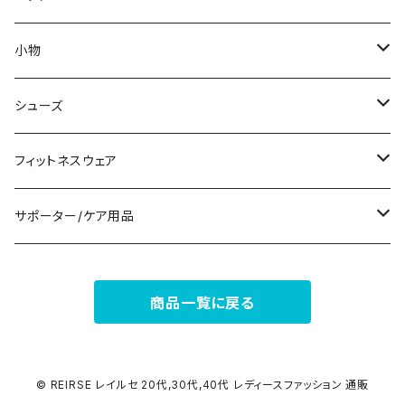
ノースリーブ
ピアス
ショーツ
サブバッグ
小物
パンツドレス
コサージュ
タンクトップ/キャミソール
クラッチバッグ
マフラー/スカーフ/ストール
シューズ
ナイトドレス
リング
半袖/5分
トートバッグ
財布
スニーカー
フィットネスウェア
その他
その他
7分/長袖
ショルダーバッグ
アクセサリーケース
ブーツ
セット販売
サポーター/ケア用品
6点セット～
補正/補整
フォーマルバッグ
パンプス
トップス
サポーター
商品一覧に戻る
5点セット
足用サポーター
ペチコート/ペチパンツ
カジュアルバッグ
サンダル
ボトムス
4点セット
その他
バックパック
その他
タイツ
© REIRSE レイルセ 20代,30代,40代 レディースファッション 通販