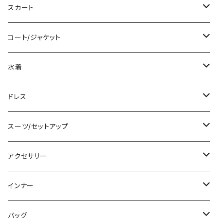
ロング/マキシ
タンクトップ/キャミソール
ショート丈
スカート
袖付き
シャツ/ブラウス
クロップド丈
ミニ/ショート
コート/ジャケット
ノースリーブ
ベアトップ/チューブトップ
ロング丈
ミディアム/ミモレ
コート
水着
その他
カーディガン/ボレロ
デニム
ロング
ジャケット
タンキニ
ドレス
チュニック
ニット/セーター
レギンス
その他
その他
バンドゥビキニ
ミニ/ショート
スーツ/セットアップ
パーカー
その他
ワンピース
ミディアム/ミモレ
パンツスーツ
アクセサリー
スウェット/トレーナー
オールインワン
ラッシュガード
ロング/マキシ
スカートスーツ
ネックレス
インナー
その他
その他
袖付き
その他
ブレスレット
ブラ/ブラトップ/ベアトップ
バッグ