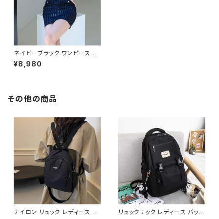
ネイビーブラック ワンピース レ
ディース ミニワンピース タイト
¥8,980
ワンピース ストライプ 七分袖
ベルト付き 美シルエット スリム
フォーマル エレガント セクシー
韓国ファッション 上品 大人可愛
い デート パーティー 通勤 オフ
その他の商品
ィス 春 夏 秋 冬 人気 トレンド
C-OSS0215
ナイロン リュック レディース ミ
リュックサック レディース バック