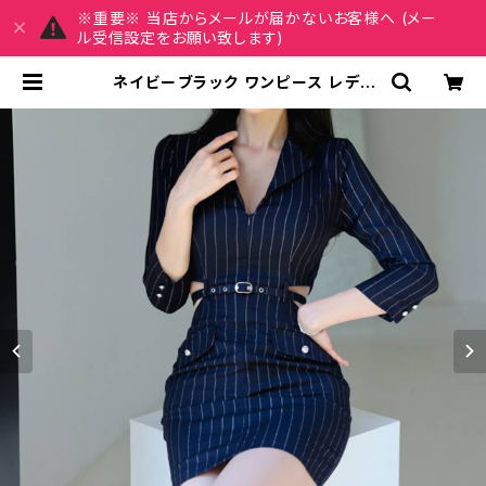
※重要※ 当店からメールが届かないお客様へ (メー
ル受信設定をお願い致します)
ネイビーブラック ワンピース レディ
ース ミニワンピース タイトワンピー
ス ストライプ 七分袖 ベルト付き 美シ
ルエット スリム フォーマル エレガン
ト セクシー 韓国ファッション 上品 大
人可愛い デート パーティー 通勤 オフ
ィス 春 夏 秋 冬 人気 トレンド C-OS
S0215 | REIRSE レイルセ 20代,3
0代,40代 レディースファッション 通
販