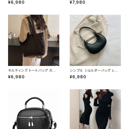
ニバックパック 2WAY ショルダ
パック 通学バッグ カジュアルリ
¥6,980
¥7,980
ー 肩掛け ハンドバッグ 軽量 カ
ュック 大容量 高校生 中学生 韓
ジュアル 旅行 通勤 通学 ブラッ
国風 おしゃれ 多収納 旅行 軽量
ク アイボリー K-B0219
多機能 かわいい 6色展開 K-B
0218
キルティング トートバッグ 大容
シンプル ショルダーバッグ レデ
量 肩掛けバッグ レディース バッ
ィースバッグ ワンショルダー 肩
¥6,980
¥6,980
グ シンプル 無地 カジュアル 韓
掛け カジュアル PUレザー 高見
国ファッション 秋冬 春夏 人気
え 韓国バッグ トレンド 春夏 秋
4色展開 K-B0226
冬 きれいめ 4色展開 K-B0199