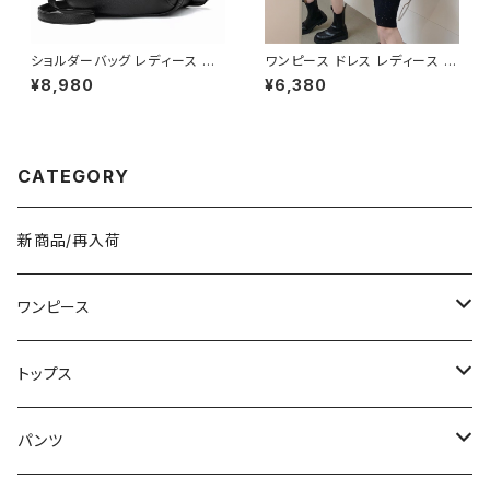
ショルダーバッグ レディース 斜
ワンピース ドレス レディース 春
めがけ 小さめ 2way バッグ 合
夏 秋冬 春 夏 秋 冬 黒 タイトワ
¥8,980
¥6,380
皮 軽量 ミニバッグ おしゃれ 可
ンピース タイトドレス 長袖 ワン
愛い カジュアル K-B0203
ピース ドレスワンピース ミディ
アムドレス ワンピース きれいめ
韓国 タイトワンピース ミモレド
レス ひざ丈ワンピース ラメ シン
CATEGORY
プル オープンショルダー カット
ショルダー ワンピースドレス 韓
国ファッション OL カジュアル
オフィスカジュアル 結婚式 パー
新商品/再入荷
ティー ブラック お呼ばれ シンプ
ル 10代 20代 30代 40代 C-O
SS0076
ワンピース
ミニ/ショート
トップス
ミディアム/ミモレ
Tシャツ/カットソー
パンツ