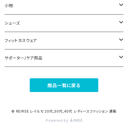
ノースリーブ
ピアス
ショーツ
サブバッグ
小物
パンツドレス
コサージュ
タンクトップ/キャミソール
クラッチバッグ
マフラー/スカーフ/ストール
シューズ
ナイトドレス
リング
半袖/5分
トートバッグ
財布
スニーカー
フィットネスウェア
その他
その他
7分/長袖
ショルダーバッグ
アクセサリーケース
ブーツ
セット販売
サポーター/ケア用品
6点セット～
補正/補整
フォーマルバッグ
パンプス
トップス
サポーター
商品一覧に戻る
5点セット
足用サポーター
ペチコート/ペチパンツ
カジュアルバッグ
サンダル
ボトムス
4点セット
その他
バックパック
その他
タイツ
© REIRSE レイルセ 20代,30代,40代 レディースファッション 通販
Powered by
3点セット
エコバッグ
ソックス