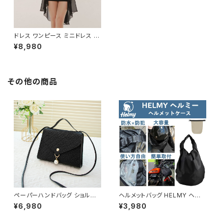
ドレス ワンピース ミニドレス オ
フショルダー ヘムシフォン 黒 ワ
¥8,980
ンピ レディース タイトワンピ パ
ーティードレス 美脚 上品 セク
シー きれいめ 夜 デート お呼ば
れ 結婚式 二次会 量産型 韓国
風 春 夏 秋 冬 ブラック ショート
その他の商品
ロング フレア 20代 30代 40代
大人女子 エレガント C-OSS0
220
ペーパーハンドバッグ ショルダ
ヘルメットバッグ HELMY ヘルミ
ーバッグ パールチャームバッグ
ー ヘルメット 収納 バッグ ケー
¥6,980
¥3,980
レディース バック 軽量 カジュア
ス 入れ 自転車 バイク フルフェ
ル おしゃれ 斜めがけ 春夏 人気
イス ヘルメット入れ 撥水 防水