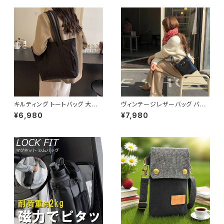
5色展開 K-B0202
通勤 通学 盗難防止 男女兼用
春 夏 秋 冬 春夏 秋冬 大人 子
供 ヘルメット 雨 部活 運動 メン
ズ レディース キッズ C-ASS00
01
キルティング トートバッグ 大容
ヴィンテージレザーバッグ バケ
量 肩掛けバッグ レディース バッ
ツ型ショルダーバッグ レディース
¥6,980
¥7,980
グ シンプル 無地 カジュアル 韓
ショルダー バッグ ショルダーバ
国ファッション 秋冬 春夏 人気
ッグ ブラック ブラウン 高級感
4色展開 K-B0226
韓国風ファッション 大人可愛い
人気アイテム 秋冬 春コーデ K-
B0209