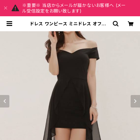
※重要※ 当店からメールが届かないお客様へ (メー
ル受信設定をお願い致します)
ドレス ワンピース ミニドレス オフショ
ルダー ヘムシフォン 黒 ワンピ レディ
ース タイトワンピ パーティードレス
美脚 上品 セクシー きれいめ 夜 デー
ト お呼ばれ 結婚式 二次会 量産型 韓
国風 春 夏 秋 冬 ブラック ショート ロ
ング フレア 20代 30代 40代 大人女
子 エレガント C-OSS0220 | REIR
SE レイルセ 20代,30代,40代 レデ
ィースファッション 通販