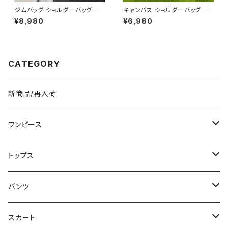
ジムバッグ ショルダーバッグ ボ
キャンバス ショルダーバッグ ス
ディバッグ マグネット メンズ レ
マホポーチ ミニバッグ レディー
¥8,980
¥6,980
ディース バッグ ボトルホルダー
ス メンズ 斜めがけ カジュアル
水筒 水筒ホルダー ボトルバッグ
ナチュラル 韓国ファッション 春
水筒バッグ スポーツ ジム フィッ
夏 秋冬 ユニセックス 軽量 小さ
トネス 韓国 ファッション オフィ
め バッグ おしゃれ K-B0232
スカジュアル サッカー バスケ 野
CATEGORY
球 運動 散歩 学生 部活 お洒落
磁気 撥水 防水 通勤 通学 男女
兼用 春 夏 秋 冬 春夏 秋冬 大
人 子供 K-B0179
新商品/再入荷
ワンピース
ミニ/ショート
トップス
ミディアム/ミモレ
Tシャツ/カットソー
パンツ
ロング/マキシ
タンクトップ/キャミソール
ショート丈
スカート