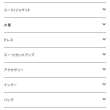
袖付き
シャツ/ブラウス
クロップド丈
ミニ/ショート
コート/ジャケット
ノースリーブ
ベアトップ/チューブトップ
ロング丈
ミディアム/ミモレ
コート
水着
その他
カーディガン/ボレロ
デニム
ロング
ジャケット
タンキニ
ドレス
チュニック
ニット/セーター
レギンス
その他
その他
バンドゥビキニ
ミニ/ショート
スーツ/セットアップ
パーカー
その他
ワンピース
ミディアム/ミモレ
パンツスーツ
アクセサリー
スウェット/トレーナー
オールインワン
ラッシュガード
ロング/マキシ
スカートスーツ
ネックレス
インナー
その他
その他
袖付き
その他
ブレスレット
ブラ/ブラトップ/ベアトップ
バッグ