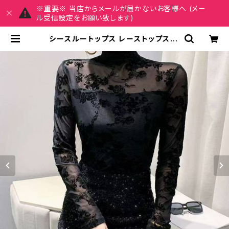
※重要※ 当店からメールが届かないお客様へ (メー
ル受信設定をお願い致します)
シースルートップス レーストップス ハ
イネック長袖タイトトップス 透け感
セクシー ブラック 大人上品 着痩せ
韓国風コーデ ナイトアウト デートコ
ーデ クラブ 衣装 レディース ファッシ
ョン C-OSS0229 | REIRSE レイ
ルセ 20代,30代,40代 レディースフ
ァッション 通販