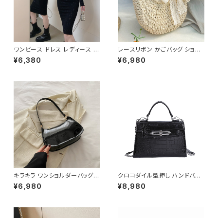
ワンピース ドレス レディース 春
レースリボン かごバッグ ショル
夏 秋冬 春 夏 秋 冬 黒 タイトワ
ダーバッグ レディース 韓国風
¥6,380
¥6,980
ンピース タイトドレス 長袖 ワン
春夏 ナチュラルスタイル リゾー
ピース ドレスワンピース ミディ
トコーデ 人気 軽量 おしゃれ 2
アムドレス ワンピース きれいめ
色展開 K-B0231
韓国 タイトワンピース ミモレド
レス ひざ丈ワンピース ラメ シン
プル オープンショルダー カット
ショルダー ワンピースドレス 韓
国ファッション OL カジュアル
オフィスカジュアル 結婚式 パー
ティー ブラック お呼ばれ シンプ
ル 10代 20代 30代 40代 C-O
SS0076
キラキラ ワンショルダーバッグ
クロコダイル型押し ハンドバッ
パテントバッグ レディース バッグ
グ ショルダーバッグ チェーン付
¥6,980
¥8,980
光沢感 コンパクト エレガント カ
きバッグ レディース バッグ おし
ジュアル 韓国風 お出かけ 通勤
ゃれ 高見え コンパクト フォーマ
春夏 秋冬 5色展開 K-B0221
ル バッグ 4色展開 K-B0205