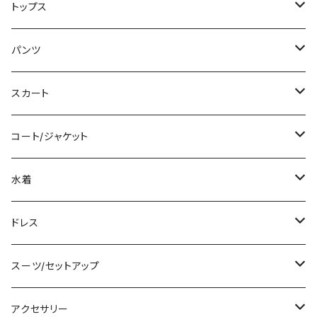
ミニ/ショート
トップス
ミディアム/ミモレ
Tシャツ/カットソー
パンツ
ロング/マキシ
タンクトップ/キャミソール
ショート丈
スカート
袖付き
シャツ/ブラウス
クロップド丈
ミニ/ショート
コート/ジャケット
ノースリーブ
ベアトップ/チューブトップ
ロング丈
ミディアム/ミモレ
コート
水着
その他
カーディガン/ボレロ
デニム
ロング
ジャケット
タンキニ
ドレス
チュニック
ニット/セーター
レギンス
その他
その他
バンドゥビキニ
ミニ/ショート
スーツ/セットアップ
パーカー
その他
ワンピース
ミディアム/ミモレ
パンツスーツ
アクセサリー