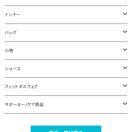
スウェット/トレーナー
オールインワン
ラッシュガード
ロング/マキシ
スカートスーツ
ネックレス
インナー
その他
その他
袖付き
その他
ブレスレット
ブラ/ブラトップ/ベアトップ
バッグ
ノースリーブ
ピアス
ショーツ
サブバッグ
小物
パンツドレス
コサージュ
タンクトップ/キャミソール
クラッチバッグ
マフラー/スカーフ/ストール
シューズ
ナイトドレス
リング
半袖/5分
トートバッグ
財布
スニーカー
フィットネスウェア
その他
その他
7分/長袖
ショルダーバッグ
アクセサリーケース
ブーツ
セット販売
サポーター/ケア用品
6点セット～
補正/補整
フォーマルバッグ
パンプス
トップス
サポーター