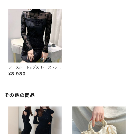
シースルートップス レーストップ
ス ハイネック長袖タイトトップス
¥8,980
透け感 セクシー ブラック 大人
上品 着痩せ 韓国風コーデ ナイ
トアウト デートコーデ クラブ 衣
装 レディース ファッション C-O
SS0229
その他の商品