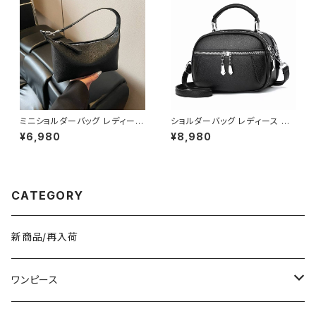
ミニショルダーバッグ レディース
ショルダーバッグ レディース 斜
ワンショルダーバッグ 無地 シン
めがけ 小さめ 2way バッグ 合
¥6,980
¥8,980
プル バッグ 斜めがけ 大人可愛
皮 軽量 ミニバッグ おしゃれ 可
い 軽量 韓国風バッグ カジュア
愛い カジュアル K-B0203
ル おしゃれ 人気 4色展開 K-B
0193
CATEGORY
新商品/再入荷
ワンピース