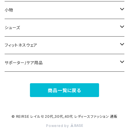
ノースリーブ
ピアス
ショーツ
サブバッグ
小物
パンツドレス
コサージュ
タンクトップ/キャミソール
クラッチバッグ
マフラー/スカーフ/ストール
シューズ
ナイトドレス
リング
半袖/5分
トートバッグ
財布
スニーカー
フィットネスウェア
その他
その他
7分/長袖
ショルダーバッグ
アクセサリーケース
ブーツ
セット販売
サポーター/ケア用品
6点セット～
補正/補整
フォーマルバッグ
パンプス
トップス
サポーター
商品一覧に戻る
5点セット
足用サポーター
ペチコート/ペチパンツ
カジュアルバッグ
サンダル
ボトムス
4点セット
その他
バックパック
その他
タイツ
© REIRSE レイルセ 20代,30代,40代 レディースファッション 通販
Powered by
3点セット