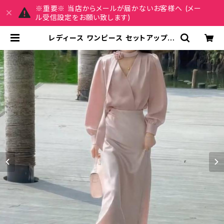
※重要※ 当店からメールが届かないお客様へ (メー
ル受信設定をお願い致します)
レディース ワンピース セットアップ風
リボンタイ ブラウス ロングワンピー
ス ベージュ ピンク サテン 光沢 上品
きれいめ エレガント 通勤 オフィス 結
婚式 二次会 デート お呼ばれ 韓国フ
ァッション 春 夏 秋 冬 通年 長袖 マキ
シ丈 体型カバー 美シルエット S M L
XL C-OSS0179 | REIRSE レイル
セ 20代,30代,40代 レディースファ
ッション 通販