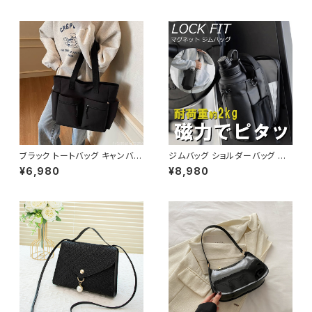
カート セットアップ セットアップ
マザーズバッグ 大容量 ママバッ
スーツ タイト ビジネススーツ
グ バック シンプルバッグ 肩掛け
ロング スカートスーツ ロングス
バッグ シンプル トートバック ホ
カート ペプラム フリル ペプラム
ワイト ベージュ コーヒー ブラッ
ジャケット レディーススーツ 大
ク デート 通勤バッグ オフィスカ
きいサイズ 変形デザイン タイト
ジュアル デイリー お出かけ オ
スカート ミニスカート スーツス
フィス カジュアル OL 上品 大人
カート オフィス OL オフィスカジ
10代 20代 30代 40代 K-B00
ュアル ビジネス 結婚式 パーテ
53
ィー お呼ばれ ボルドー ブラック
10代 20代 30代 40代 C-WA
W1035
ブラック トートバッグ キャンバス
ジムバッグ ショルダーバッグ ボ
大容量 ポケット付き カジュアル
ディバッグ マグネット メンズ レ
¥6,980
¥8,980
バッグ 韓国風バッグ マザーズバ
ディース バッグ ボトルホルダー
ッグ 学生バッグ 通学 通勤 人気
水筒 水筒ホルダー ボトルバッグ
3色展開 K-B0222
水筒バッグ スポーツ ジム フィッ
トネス 韓国 ファッション オフィ
スカジュアル サッカー バスケ 野
球 運動 散歩 学生 部活 お洒落
磁気 撥水 防水 通勤 通学 男女
兼用 春 夏 秋 冬 春夏 秋冬 大
人 子供 K-B0179