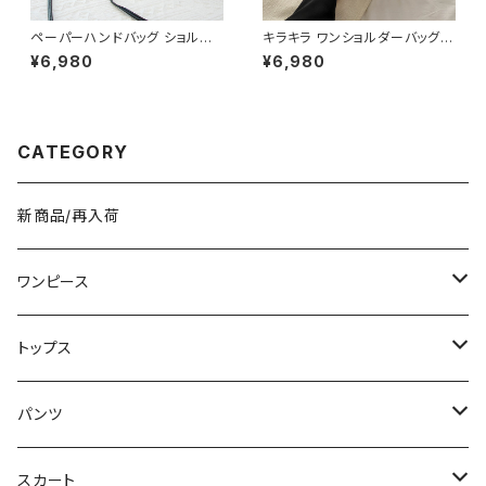
ペーパーハンドバッグ ショルダ
キラキラ ワンショルダーバッグ
ーバッグ パールチャームバッグ
パテントバッグ レディース バッグ
¥6,980
¥6,980
レディース バック 軽量 カジュア
光沢感 コンパクト エレガント カ
ル おしゃれ 斜めがけ 春夏 人気
ジュアル 韓国風 お出かけ 通勤
5色展開 K-B0202
春夏 秋冬 5色展開 K-B0221
CATEGORY
新商品/再入荷
ワンピース
ミニ/ショート
トップス
ミディアム/ミモレ
Tシャツ/カットソー
パンツ
ロング/マキシ
タンクトップ/キャミソール
ショート丈
スカート