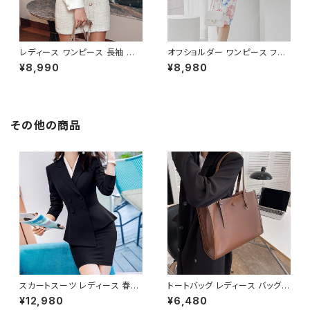
レディース ワンピース 長袖 シャ
オフショルダー ワンピース フラ
ツワンピース ツイード切替 ミニ
ワー柄 タイトワンピース ドレス
¥8,990
¥8,980
ワンピース 上品 フォーマル ホ
花柄ワンピ 春夏 エレガント 大
ワイト 韓国ファッション きれい
人可愛い 韓国風ワンピース デ
め エレガント 通勤 オフィス 二
ート きれいめ 清楚 お呼ばれ 二
次会 パーティー デート 大人女
次会 パーティー 結婚式 披露宴
子 体型カバー 美ライン 春 秋
同窓会 上品 シルエット 美スタ
その他の商品
冬 着痩せ効果 きちんと見え カ
イル 体型カバー ピンク ワンタ
ジュアル エレガントスタイル S
イプ C-OSS0232
M L XL C-OSS0176
スカートスーツ レディース 春夏
トートバッグ レディース バッグ
秋冬 春 夏 秋 冬 黒 スーツ 上
春夏 秋冬 春 夏 秋 冬 黒 白 バ
¥12,980
¥6,480
下セット 2点セット ジャケット ス
ッグ ハンドバッグ 肩掛け かばん