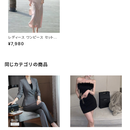
レディース ワンピース セットア
ップ風 リボンタイ ブラウス ロン
¥7,980
グワンピース ベージュ ピンク
サテン 光沢 上品 きれいめ エレ
ガント 通勤 オフィス 結婚式 二
次会 デート お呼ばれ 韓国ファ
ッション 春 夏 秋 冬 通年 長袖
同じカテゴリの商品
マキシ丈 体型カバー 美シルエッ
ト S M L XL C-OSS0179