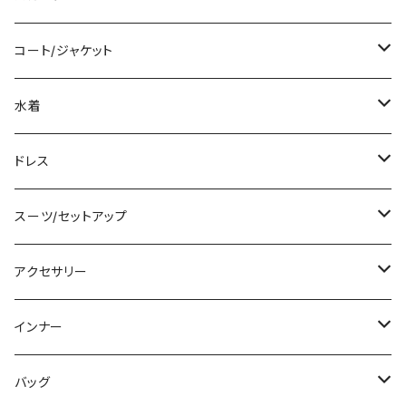
袖付き
シャツ/ブラウス
クロップド丈
ミニ/ショート
コート/ジャケット
ノースリーブ
ベアトップ/チューブトップ
ロング丈
ミディアム/ミモレ
コート
水着
その他
カーディガン/ボレロ
デニム
ロング
ジャケット
タンキニ
ドレス
チュニック
ニット/セーター
レギンス
その他
その他
バンドゥビキニ
ミニ/ショート
スーツ/セットアップ
パーカー
その他
ワンピース
ミディアム/ミモレ
パンツスーツ
アクセサリー
スウェット/トレーナー
オールインワン
ラッシュガード
ロング/マキシ
スカートスーツ
ネックレス
インナー
その他
その他
袖付き
その他
ブレスレット
ブラ/ブラトップ/ベアトップ
バッグ