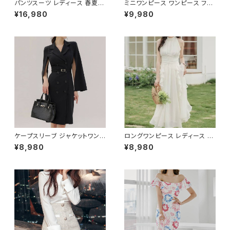
パンツスーツ レディース 春夏
ミニワンピース ワンピース フェ
秋冬 春 夏 秋 冬 黒 紺 スーツ
ザーデザイン タイトワンピース
¥16,980
¥9,980
上下セット 2点セット ジャケット
チューブトップ レディース 春夏
パンツ セットアップ セットアップ
秋冬 春 夏 秋 冬 黒 ミニ ノース
スーツ 長袖 ノーカラー タイト
リーブ タイトワンピ 態度ドレス
ビジネススーツ ロング パンツス
ワンピドレス OL エレガント フ
ーツ ロングパンツ ペプラム ノー
ォーマル ブラック ボルドー ホワ
カラースーツ ペプラムジャケット
イト 大きいサイズ きれいめ ドレ
レディーススーツ 大きいサイズ
スワンピース お呼ばれ 韓国 フ
オフィス OL オフィスカジュアル
ァッション オフィスカジュアル 韓
ビジネス 結婚式 パーティー お
国風 キャバドレス ナイトドレス
呼ばれ ブラック ネイビー グレ
ナイトワンピ カジュアル 10代 2
ー S M L XL 2XL 3XL 4XL 5
0代 30代 40代 C-OSS0127
XL 10代 20代 30代 40代 C-
WAW1079
ケープスリーブ ジャケットワンピ
ロングワンピース レディース シ
ース ベルト付き ワンピース レデ
フォン フリル ハイネック ノース
¥8,980
¥8,980
ィース 長袖 襟付き タイト スー
リーブ フレア Aライン エレガン
ツ風 上品 きれいめ 韓国風 大人
ト 清楚 上品 韓国風 きれいめ
エレガント 通勤 オフィス OL デ
美ライン ウエストマーク 春 夏
ート 二次会 結婚式 春 夏 秋 冬
秋 冬 お呼ばれ デート 食事会
お呼ばれ ブラック ベージュ お
フォーマル リゾート パーティー
しゃれ 高見え 20代 30代 40代
人気 大人可愛い ホワイト C-O
フォーマル 体型カバー 人気 トレ
SS0158
ンド C-OSS0136